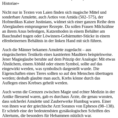
Historiae»
Nicht nur in Texten von Laien finden sich magische Mittel und
sonderbare Amulette, auch Aetios von Amida (502–575), der
Hofmedikus Kaiser Justinians, widmet sich einer ganzen Reihe dem
Aberglauben entsprungener Rezepte. Da sollen Frauen Milchzähne
an ihrem Anus befestigen, Katzenhoden in einem Behälter am
Bauchnabel tragen oder Löwinnen-Gebärmutter-Stücke in einem
elfenbeinernen Behältnis in der linken Hand mit sich führen.
Auch die Männer bekamen Amulette zugedacht – aus
eingeäscherten Testikeln eines kastrierten Maultiers beispielsweise.
Jener Magieglaube beruhte auf dem Prinzip der Analogie: Mit etwas
Ähnlichem, einem Abbild oder einem Symbol, sollte auf das
eingewirkt werden, was symbolisch dargestellt wurde. Die
Eigenschaften eines Tieres sollten so auf den Menschen übertragen
werden; deshalb glaubte man auch, Krebs könne durch das
Auflegen eines Krebses geheilt werden.
Auch wenn die Grenzen zwischen Magie und echter Medizin in der
Antike fliessend waren, gab es durchaus Ärzte, die genau wussten,
dass solcherlei Amulette und Zauberwerke Humbug waren. Einer
von ihnen war der griechische Arzt Soranos von Ephesos (98–138).
Er schrieb eine der bedeutendsten gynäkologischen Schriften des
Altertums, die besonders für Hebammen nützlich war.