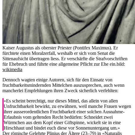
Kaiser Augustus als oberster Priester (Pontifex Maximus). Er
fürchtete einen Moralzerfall, weshalb er sich vom Senat die
Sittenaufsicht übertragen liess. Er verschärfte die Strafvorschriften
für Ehebruch und führte eine allgemeine Pflicht zur Ehe ein.
bild:
wikimedia
Dennoch wagten einige Autoren, sich für den Einsatz von
fruchtbarkeitsmindernden Mittelchen auszusprechen, auch wenn
mancherlei Empfehlungen ihren Zweck sicherlich verfehlten:
«Es scheint berechtigt, nur dieses Mittel, das allein von allen
Unfruchtbarkeit bewirkt, zu erwähnen, weil manche Frauen wegen
ihrer ausserordentlichen Fruchtbarkeit einer solchen Ausnahme-
Erlaubnis vom geltenden Recht bedürfen: Schneidet zwei
Würmchen aus dem Kopf einer Giftspinne, wickelt sie in eine
Hirschhaut und bindet euch diese vor Sonnenuntergang um.»
Der römische Gelehrte Plinius der Ältere (23–79) in «Naturalis