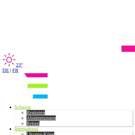
23°
DE
|
FR
Schweiz
Regionen
Abstimmungen
Reisen
International
Ukraine-Krieg