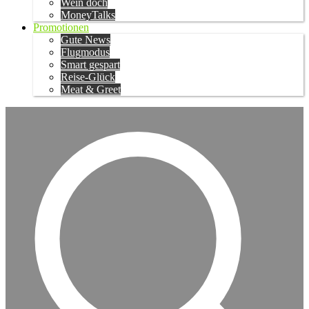
Wein doch
MoneyTalks
Promotionen
Gute News
Flugmodus
Smart gespart
Reise-Glück
Meat & Greet