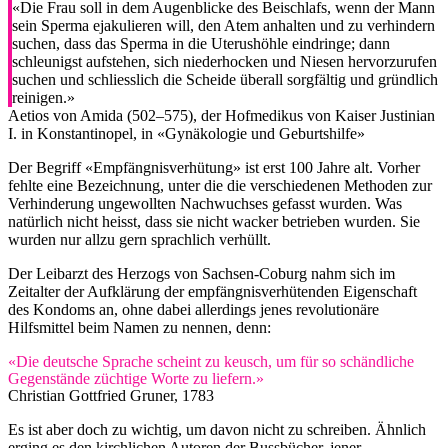
«Die Frau soll in dem Augenblicke des Beischlafs, wenn der Mann
sein Sperma ejakulieren will, den Atem anhalten und zu verhindern
suchen, dass das Sperma in die Uterushöhle eindringe; dann
schleunigst aufstehen, sich niederhocken und Niesen hervorzurufen
suchen und schliesslich die Scheide überall sorgfältig und gründlich
reinigen.»
Aetios von Amida (502–575), der Hofmedikus von Kaiser Justinian
I. in Konstantinopel, in «Gynäkologie und Geburtshilfe»
Der Begriff «Empfängnisverhütung» ist erst 100 Jahre alt. Vorher
fehlte eine Bezeichnung, unter die die verschiedenen Methoden zur
Verhinderung ungewollten Nachwuchses gefasst wurden. Was
natürlich nicht heisst, dass sie nicht wacker betrieben wurden. Sie
wurden nur allzu gern sprachlich verhüllt.
Der Leibarzt des Herzogs von Sachsen-Coburg nahm sich im
Zeitalter der Aufklärung der empfängnisverhütenden Eigenschaft
des Kondoms an, ohne dabei allerdings jenes revolutionäre
Hilfsmittel beim Namen zu nennen, denn:
«Die deutsche Sprache scheint zu keusch, um für so schändliche
Gegenstände züchtige Worte zu liefern.»
Christian Gottfried Gruner, 1783
Es ist aber doch zu wichtig, um davon nicht zu schreiben. Ähnlich
erging es den kirchlichen Autoren der Bussbücher, jener