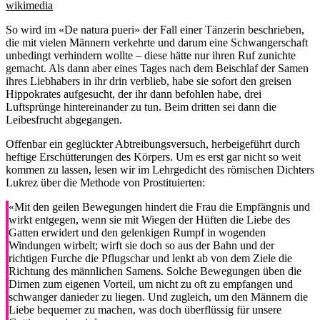
wikimedia
So wird im «De natura pueri» der Fall einer Tänzerin beschrieben,
die mit vielen Männern verkehrte und darum eine Schwangerschaft
unbedingt verhindern wollte – diese hätte nur ihren Ruf zunichte
gemacht. Als dann aber eines Tages nach dem Beischlaf der Samen
ihres Liebhabers in ihr drin verblieb, habe sie sofort den greisen
Hippokrates aufgesucht, der ihr dann befohlen habe, drei
Luftsprünge hintereinander zu tun. Beim dritten sei dann die
Leibesfrucht abgegangen.
Offenbar ein geglückter Abtreibungsversuch, herbeigeführt durch
heftige Erschütterungen des Körpers. Um es erst gar nicht so weit
kommen zu lassen, lesen wir im Lehrgedicht des römischen Dichters
Lukrez über die Methode von Prostituierten:
«Mit den geilen Bewegungen hindert die Frau die Empfängnis und
wirkt entgegen, wenn sie mit Wiegen der Hüften die Liebe des
Gatten erwidert und den gelenkigen Rumpf in wogenden
Windungen wirbelt; wirft sie doch so aus der Bahn und der
richtigen Furche die Pflugschar und lenkt ab von dem Ziele die
Richtung des männlichen Samens. Solche Bewegungen üben die
Dirnen zum eigenen Vorteil, um nicht zu oft zu empfangen und
schwanger danieder zu liegen. Und zugleich, um den Männern die
Liebe bequemer zu machen, was doch überflüssig für unsere