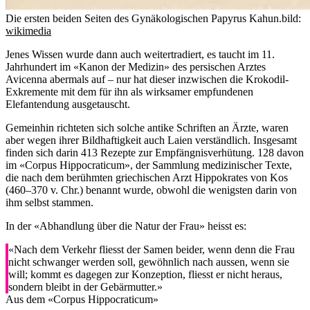
Die ersten beiden Seiten des Gynäkologischen Papyrus Kahun.
bild:
wikimedia
Jenes Wissen wurde dann auch weitertradiert, es taucht im 11.
Jahrhundert im «Kanon der Medizin» des persischen Arztes
Avicenna abermals auf – nur hat dieser inzwischen die Krokodil-
Exkremente mit dem für ihn als wirksamer empfundenen
Elefantendung ausgetauscht.
Gemeinhin richteten sich solche antike Schriften an Ärzte, waren
aber wegen ihrer Bildhaftigkeit auch Laien verständlich. Insgesamt
finden sich darin 413 Rezepte zur Empfängnisverhütung. 128 davon
im «Corpus Hippocraticum», der Sammlung medizinischer Texte,
die nach dem berühmten griechischen Arzt Hippokrates von Kos
(460–370 v. Chr.) benannt wurde, obwohl die wenigsten darin von
ihm selbst stammen.
In der «Abhandlung über die Natur der Frau» heisst es:
«Nach dem Verkehr fliesst der Samen beider, wenn denn die Frau
nicht schwanger werden soll, gewöhnlich nach aussen, wenn sie
will; kommt es dagegen zur Konzeption, fliesst er nicht heraus,
sondern bleibt in der Gebärmutter.»
Aus dem «Corpus Hippocraticum»