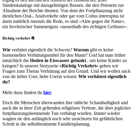
Sündenkataloge mit dazugehörigen Bussen, die den Priestern zur
Abnahme der Beichte dienten. Von dem der Fortpflanzung nicht
dienlichen Oral-, Analverkehr oder gar vom Coitus interruptus ist
darin natürlich niemals die Rede, es sind «Akte gegen die Natur»,
ein frevlerischer Samenerguss «ausserhalb des richtigen Gefässes».
Richtig verkehrt 🔄
Wie
verhütet eigentlich die Schweiz?
Warum
gibt es keine
hormonellen Verhütungsmittel für den Mann? Und hat man früher
tatsächlich die
Hoden in Eiswasser getunkt
, um keine Kinder zu
kriegen? In unserer Storyserie
«Richtig Verkehrt»
gehen wir
Fragen zum Thema Verhütung auf den Grund. Und wir wollen auch
von dir lieber User, liebe Userin wissen:
Wie verhütest eigentlich
du?
Mehr dazu findest du
hier
.
Doch die Menschen überwanden ihre sittliche Schamhaftigkeit und
auch die in ihrer Zeit geltenden religiösen Verbote, die über jegliches
fortpflanzungshemmende Tun verhängt wurden. Immer wieder
wagten sie den anfänglich noch sehr unsicheren bis gefährlichen
Schritt in die selbstbestimmte Familienplanung.