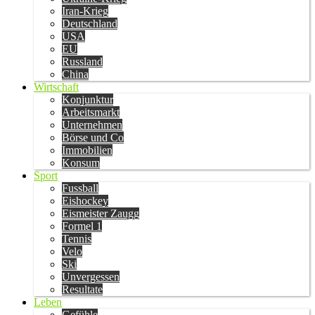
Iran-Krieg
Deutschland
USA
EU
Russland
China
Wirtschaft
Konjunktur
Arbeitsmarkt
Unternehmen
Börse und Co
Immobilien
Konsum
Sport
Fussball
Eishockey
Eismeister Zaugg
Formel 1
Tennis
Velo
Ski
Unvergessen
Resultate
Leben
Gefühle