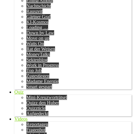
Emma Amour
Nachtschicht
Rauszeit
Gärtner Graf
KI-Kosmos
Loading …
Down by Law
Move on up
Watts On
Rat der Weisen
MoneyTalks
Sektenblog
Work in Progress
Top Job
Zugestiegen
Madame Energie
Smart gespart
Quiz
Mini-Kreuzworträtsel
Quizz den Huber
Quizzticle
Aufgedeckt
Videos
Reportagen
Fragenbot