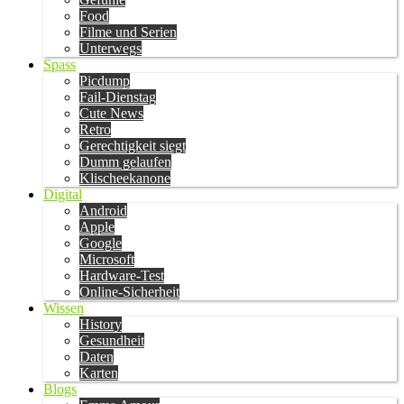
Food
Filme und Serien
Unterwegs
Spass
Picdump
Fail-Dienstag
Cute News
Retro
Gerechtigkeit siegt
Dumm gelaufen
Klischeekanone
Digital
Android
Apple
Google
Microsoft
Hardware-Test
Online-Sicherheit
Wissen
History
Gesundheit
Daten
Karten
Blogs