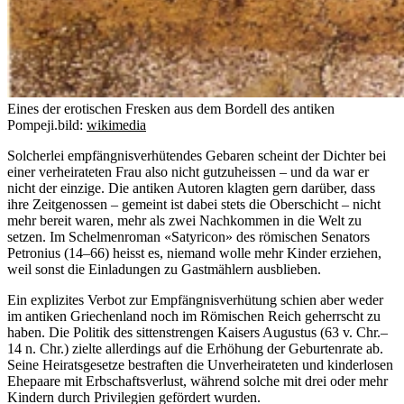
Eines der erotischen Fresken aus dem Bordell des antiken
Pompeji.
bild:
wikimedia
Solcherlei empfängnisverhütendes Gebaren scheint der Dichter bei
einer verheirateten Frau also nicht gutzuheissen – und da war er
nicht der einzige. Die antiken Autoren klagten gern darüber, dass
ihre Zeitgenossen – gemeint ist dabei stets die Oberschicht – nicht
mehr bereit waren, mehr als zwei Nachkommen in die Welt zu
setzen. Im Schelmenroman «Satyricon» des römischen Senators
Petronius (14–66) heisst es, niemand wolle mehr Kinder erziehen,
weil sonst die Einladungen zu Gastmählern ausblieben.
Ein explizites Verbot zur Empfängnisverhütung schien aber weder
im antiken Griechenland noch im Römischen Reich geherrscht zu
haben. Die Politik des sittenstrengen Kaisers Augustus (63 v. Chr.–
14 n. Chr.) zielte allerdings auf die Erhöhung der Geburtenrate ab.
Seine Heiratsgesetze bestraften die Unverheirateten und kinderlosen
Ehepaare mit Erbschaftsverlust, während solche mit drei oder mehr
Kindern durch Privilegien gefördert wurden.