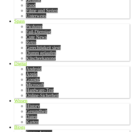
Food
Filme und Serien
Unterwegs
Spass
Picdump
Fail-Dienstag
Cute News
Retro
Gerechtigkeit siegt
Dumm gelaufen
Klischeekanone
Digital
Android
Apple
Google
Microsoft
Hardware-Test
Online-Sicherheit
Wissen
History
Gesundheit
Daten
Karten
Blogs