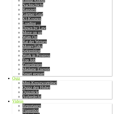
Emma Amour
Nachtschicht
Rauszeit
Gärtner Graf
KI-Kosmos
Loading …
Down by Law
Move on up
Watts On
Rat der Weisen
MoneyTalks
Sektenblog
Work in Progress
Top Job
Zugestiegen
Madame Energie
Smart gespart
Quiz
Mini-Kreuzworträtsel
Quizz den Huber
Quizzticle
Aufgedeckt
Videos
Reportagen
Fragenbot