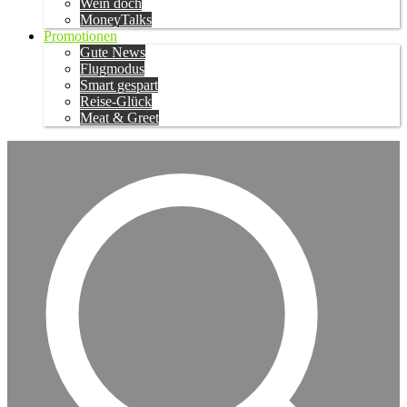
Wein doch
MoneyTalks
Promotionen
Gute News
Flugmodus
Smart gespart
Reise-Glück
Meat & Greet