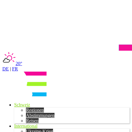
20°
DE
|
FR
Schweiz
Regionen
Abstimmungen
Reisen
International
Ukraine-Krieg