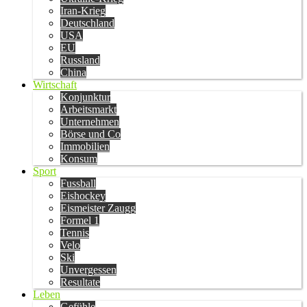
Iran-Krieg
Deutschland
USA
EU
Russland
China
Wirtschaft
Konjunktur
Arbeitsmarkt
Unternehmen
Börse und Co
Immobilien
Konsum
Sport
Fussball
Eishockey
Eismeister Zaugg
Formel 1
Tennis
Velo
Ski
Unvergessen
Resultate
Leben
Gefühle