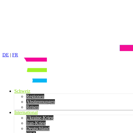
DE
|
FR
Schweiz
Regionen
Abstimmungen
Reisen
International
Ukraine-Krieg
Iran-Krieg
Deutschland