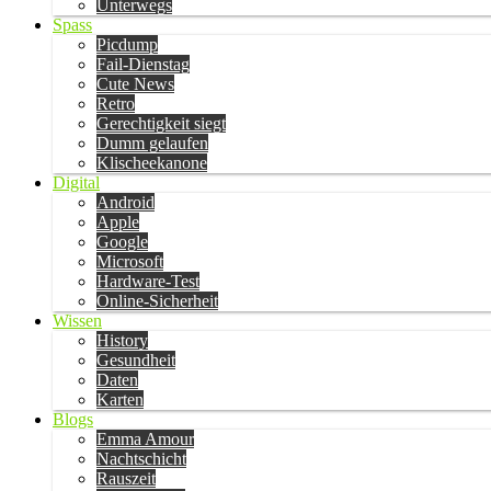
Unterwegs
Spass
Picdump
Fail-Dienstag
Cute News
Retro
Gerechtigkeit siegt
Dumm gelaufen
Klischeekanone
Digital
Android
Apple
Google
Microsoft
Hardware-Test
Online-Sicherheit
Wissen
History
Gesundheit
Daten
Karten
Blogs
Emma Amour
Nachtschicht
Rauszeit