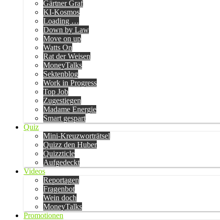
Gärtner Graf
KI-Kosmos
Loading …
Down by Law
Move on up
Watts On
Rat der Weisen
MoneyTalks
Sektenblog
Work in Progress
Top Job
Zugestiegen
Madame Energie
Smart gespart
Quiz
Mini-Kreuzworträtsel
Quizz den Huber
Quizzticle
Aufgedeckt
Videos
Reportagen
Fragenbot
Wein doch
MoneyTalks
Promotionen