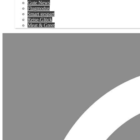
Gute News
Flugmodus
Smart gespart
Reise-Glück
Meat & Greet