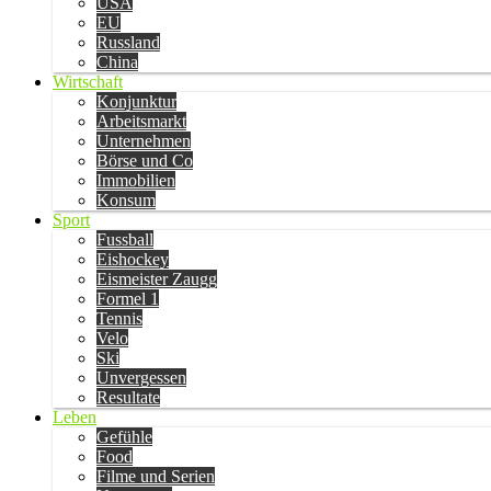
USA
EU
Russland
China
Wirtschaft
Konjunktur
Arbeitsmarkt
Unternehmen
Börse und Co
Immobilien
Konsum
Sport
Fussball
Eishockey
Eismeister Zaugg
Formel 1
Tennis
Velo
Ski
Unvergessen
Resultate
Leben
Gefühle
Food
Filme und Serien