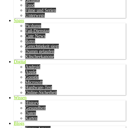
Food
Filme und Serien
Unterwegs
Spass
Picdump
Fail-Dienstag
Cute News
Retro
Gerechtigkeit siegt
Dumm gelaufen
Klischeekanone
Digital
Android
Apple
Google
Microsoft
Hardware-Test
Online-Sicherheit
Wissen
History
Gesundheit
Daten
Karten
Blogs