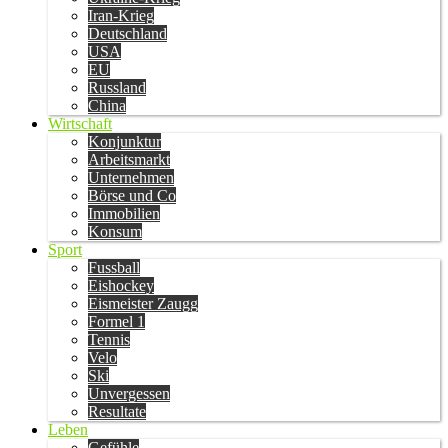
Iran-Krieg
Deutschland
USA
EU
Russland
China
Wirtschaft
Konjunktur
Arbeitsmarkt
Unternehmen
Börse und Co
Immobilien
Konsum
Sport
Fussball
Eishockey
Eismeister Zaugg
Formel 1
Tennis
Velo
Ski
Unvergessen
Resultate
Leben
Gefühle