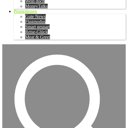
Wein doch
MoneyTalks
Promotionen
Gute News
Flugmodus
Smart gespart
Reise-Glück
Meat & Greet