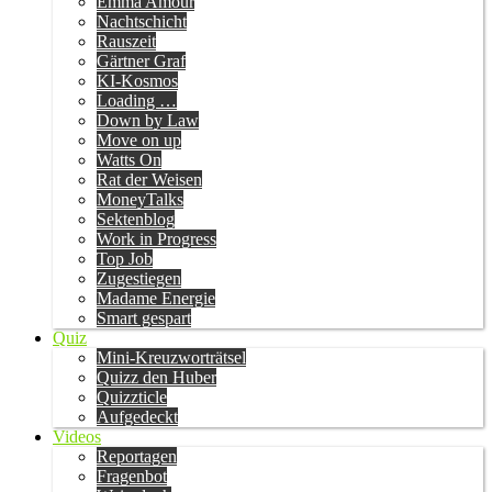
Emma Amour
Nachtschicht
Rauszeit
Gärtner Graf
KI-Kosmos
Loading …
Down by Law
Move on up
Watts On
Rat der Weisen
MoneyTalks
Sektenblog
Work in Progress
Top Job
Zugestiegen
Madame Energie
Smart gespart
Quiz
Mini-Kreuzworträtsel
Quizz den Huber
Quizzticle
Aufgedeckt
Videos
Reportagen
Fragenbot