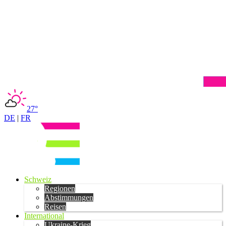
27°
DE
|
FR
Schweiz
Regionen
Abstimmungen
Reisen
International
Ukraine-Krieg