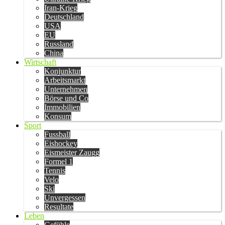
Iran-Krieg
Deutschland
USA
EU
Russland
China
Wirtschaft
Konjunktur
Arbeitsmarkt
Unternehmen
Börse und Co
Immobilien
Konsum
Sport
Fussball
Eishockey
Eismeister Zaugg
Formel 1
Tennis
Velo
Ski
Unvergessen
Resultate
Leben
Gefühle