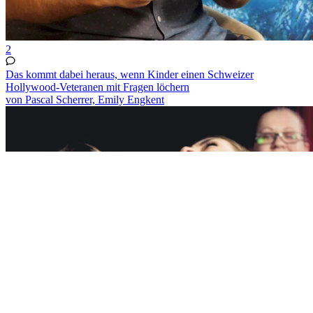
2
Das kommt dabei heraus, wenn Kinder einen Schweizer
Hollywood-Veteranen mit Fragen löchern
von Pascal Scherrer, Emily Engkent