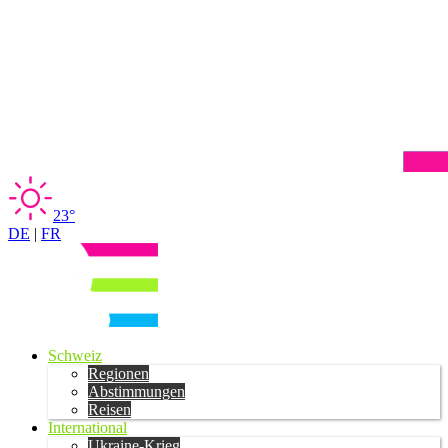
23°
DE
|
FR
Schweiz
Regionen
Abstimmungen
Reisen
International
Ukraine-Krieg