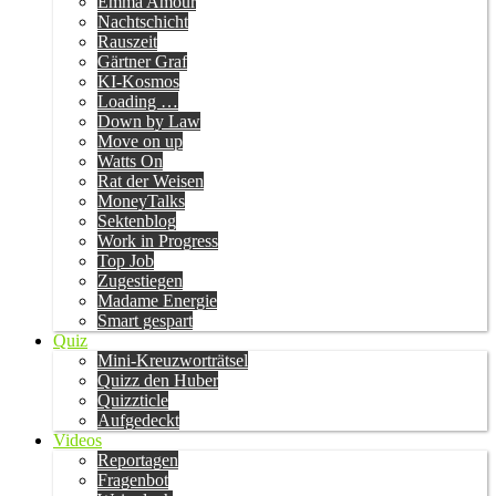
Emma Amour
Nachtschicht
Rauszeit
Gärtner Graf
KI-Kosmos
Loading …
Down by Law
Move on up
Watts On
Rat der Weisen
MoneyTalks
Sektenblog
Work in Progress
Top Job
Zugestiegen
Madame Energie
Smart gespart
Quiz
Mini-Kreuzworträtsel
Quizz den Huber
Quizzticle
Aufgedeckt
Videos
Reportagen
Fragenbot