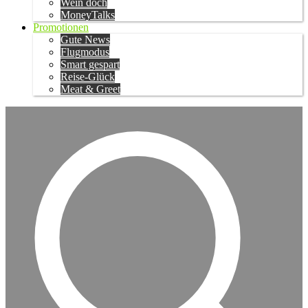
Wein doch
MoneyTalks
Promotionen
Gute News
Flugmodus
Smart gespart
Reise-Glück
Meat & Greet