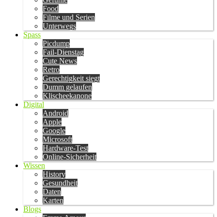
Food
Filme und Serien
Unterwegs
Spass
Picdump
Fail-Dienstag
Cute News
Retro
Gerechtigkeit siegt
Dumm gelaufen
Klischeekanone
Digital
Android
Apple
Google
Microsoft
Hardware-Test
Online-Sicherheit
Wissen
History
Gesundheit
Daten
Karten
Blogs