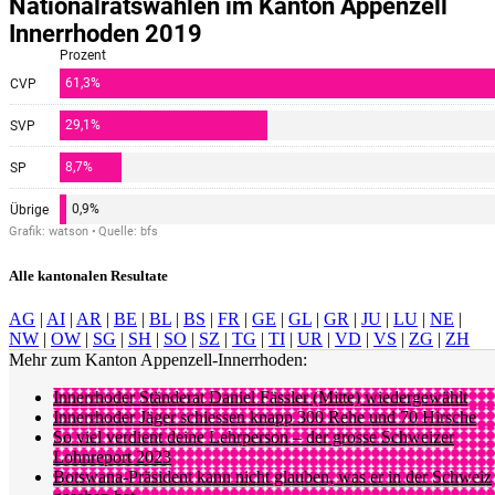
Alle kantonalen Resultate
AG
|
AI
|
AR
|
BE
|
BL
|
BS
|
FR
|
GE
|
GL
|
GR
|
JU
|
LU
|
NE
|
NW
|
OW
|
SG
|
SH
|
SO
|
SZ
|
TG
|
TI
|
UR
|
VD
|
VS
|
ZG
|
ZH
Mehr zum Kanton Appenzell-Innerrhoden:
Innerrhoder Ständerat Daniel Fässler (Mitte) wiedergewählt
Innerrhoder Jäger schiessen knapp 300 Rehe und 70 Hirsche
So viel verdient deine Lehrperson – der grosse Schweizer
Lohnreport 2023
Botswana-Präsident kann nicht glauben, was er in der Schweiz