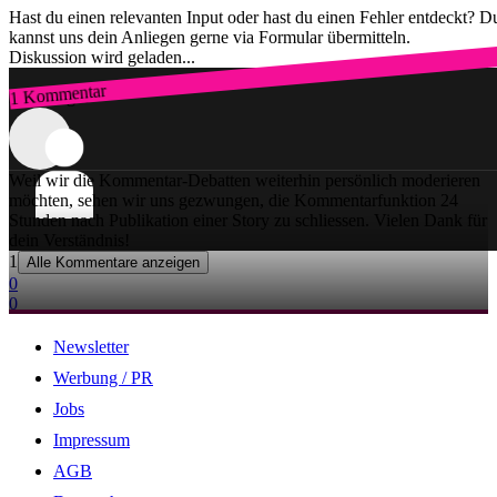
Hast du einen relevanten Input oder hast du einen Fehler entdeckt? D
kannst uns dein Anliegen gerne via Formular übermitteln.
Diskussion wird geladen...
1 Kommentar
Zum Login
Weil wir die Kommentar-Debatten weiterhin persönlich moderieren
möchten, sehen wir uns gezwungen, die Kommentarfunktion 24
Stunden nach Publikation einer Story zu schliessen. Vielen Dank für
dein Verständnis!
1
Alle Kommentare anzeigen
0
0
Newsletter
Werbung / PR
Jobs
Impressum
AGB