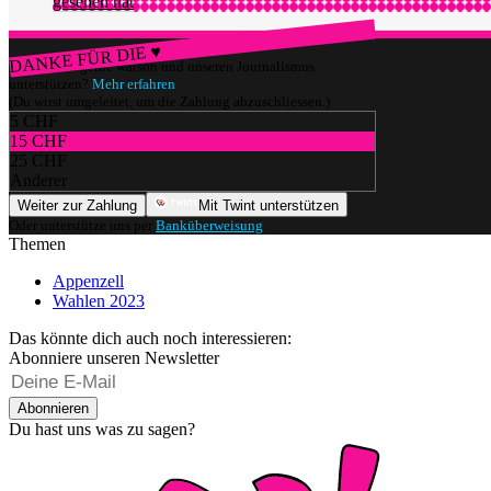
gesehen hat
DANKE FÜR DIE ♥
Würdest du gerne watson und unseren Journalismus
unterstützen?
Mehr erfahren
(Du wirst umgeleitet, um die Zahlung abzuschliessen.)
5 CHF
15 CHF
25 CHF
Anderer
Weiter zur Zahlung
Mit Twint unterstützen
Oder unterstütze uns per
Banküberweisung
.
Themen
Appenzell
Wahlen 2023
Das könnte dich auch noch interessieren:
Abonniere unseren Newsletter
Abonnieren
Du hast uns was zu sagen?