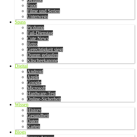
Food
Filme und Serien
Unterwegs
Spass
Picdump
Fail-Dienstag
Cute News
Retro
Gerechtigkeit siegt
Dumm gelaufen
Klischeekanone
Digital
Android
Apple
Google
Microsoft
Hardware-Test
Online-Sicherheit
Wissen
History
Gesundheit
Daten
Karten
Blogs