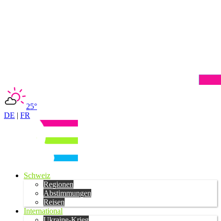
25°
DE
|
FR
Schweiz
Regionen
Abstimmungen
Reisen
International
Ukraine-Krieg