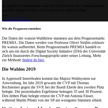
In Appenzell Innerrhoden wird der Ständerat an der Landsgemeinde
gewählt. Daniel Fässler wurde bereits im April bestätigt.
Quelle:
watson–Wahlbörse/PREMIA
Wie die Prognosen entstehen
Die Daten der watson-Wahlbörse stammen aus dem Prognosemarkt
PREMIA. Die Daten werden von Professor Oliver Strijbis exklusiv
für watson aufbereitet. Beim Prognosemarkt PREMIA handelt es
sich um ein durch die Digital Society Initiative (DSI) der Universität
Zürich finanziertes Forschungsprojekt unter seiner Leitung. Mehr
zur Methode
findest du hier.
Die Wahlen 2019
In Appenzell Innerrhoden kommt das Majorz-Wahlsystem zur
Anwendung. Im Jahr 2019 gewann die CVP mit Thomas
Rechsteiner gegen die SVP, bei der Ruedi Eberle den zweiten Platz
belegte. Die prozentualen Ergebnisse betrugen 35 und 30 Prozent.
Den dritten Platz belegte erneut die CVP mit Antonia Fässer,
während Martin Pfister von der SP am wenigsten Stimmen erhielt.