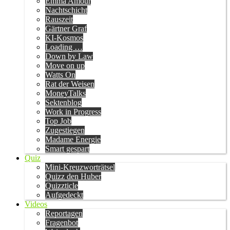
Emma Amour
Nachtschicht
Rauszeit
Gärtner Graf
KI-Kosmos
Loading …
Down by Law
Move on up
Watts On
Rat der Weisen
MoneyTalks
Sektenblog
Work in Progress
Top Job
Zugestiegen
Madame Energie
Smart gespart
Quiz
Mini-Kreuzworträtsel
Quizz den Huber
Quizzticle
Aufgedeckt
Videos
Reportagen
Fragenbot