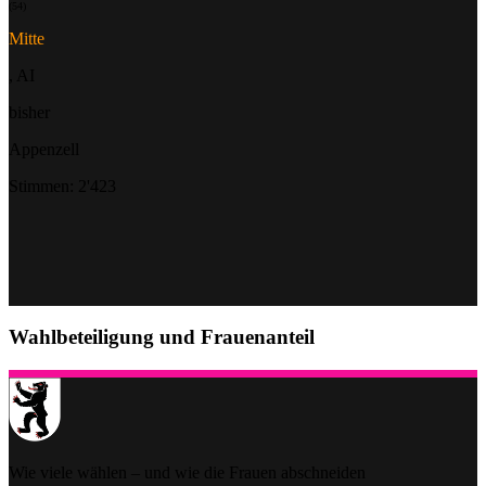
(54)
Mitte
, AI
bisher
Appenzell
Stimmen: 2'423
Wahlbeteiligung und Frauenanteil
Wie viele wählen – und wie die Frauen abschneiden