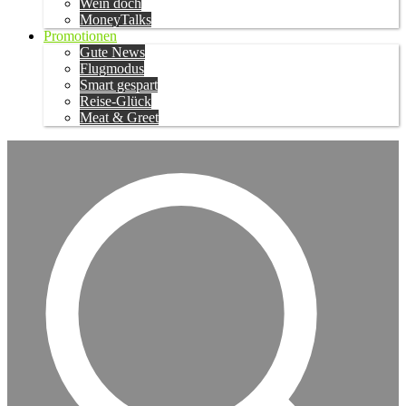
Wein doch
MoneyTalks
Promotionen
Gute News
Flugmodus
Smart gespart
Reise-Glück
Meat & Greet