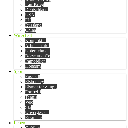
Iran-Krieg
Deutschland
USA
EU
Russland
China
Wirtschaft
Konjunktur
Arbeitsmarkt
Unternehmen
Börse und Co
Immobilien
Konsum
Sport
Fussball
Eishockey
Eismeister Zaugg
Formel 1
Tennis
Velo
Ski
Unvergessen
Resultate
Leben
Gefühle