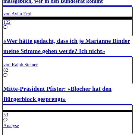
massgeblich, wer in den Bundesrat kommt
von Aylin Erol
122
«Wer hätte gedacht, dass ich je Marianne Binder
meine Stimme geben werde? Ich nicht»
von Ralph Steiner
82
Mitte-Präsident Pfister: «Blocher hat den
Bürgerblock gesprengt»
53
Analyse