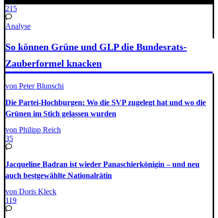
215
Analyse
So können Grüne und GLP die Bundesrats-
Zauberformel knacken
von Peter Blunschi
Die Partei-Hochburgen: Wo die SVP zugelegt hat und wo die
Grünen im Stich gelassen wurden
von Philipp Reich
35
Jacqueline Badran ist wieder Panaschierkönigin – und neu
auch bestgewählte Nationalrätin
von Doris Kleck
119