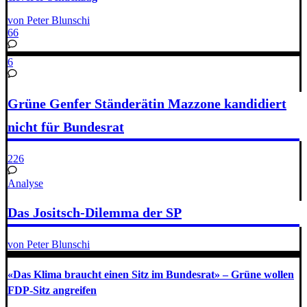
von Peter Blunschi
66
6
Grüne Genfer Ständerätin Mazzone kandidiert
nicht für Bundesrat
226
Analyse
Das Jositsch-Dilemma der SP
von Peter Blunschi
«Das Klima braucht einen Sitz im Bundesrat» – Grüne wollen
FDP-Sitz angreifen