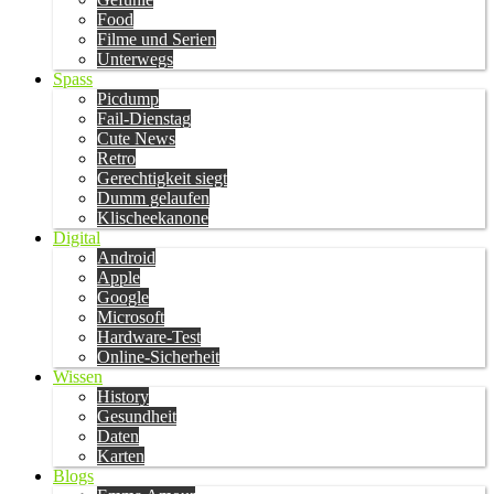
Food
Filme und Serien
Unterwegs
Spass
Picdump
Fail-Dienstag
Cute News
Retro
Gerechtigkeit siegt
Dumm gelaufen
Klischeekanone
Digital
Android
Apple
Google
Microsoft
Hardware-Test
Online-Sicherheit
Wissen
History
Gesundheit
Daten
Karten
Blogs