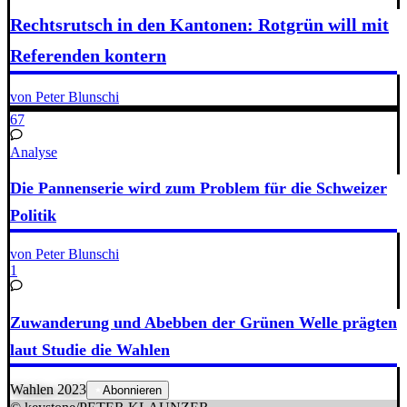
Rechtsrutsch in den Kantonen: Rotgrün will mit
Referenden kontern
von Peter Blunschi
67
Analyse
Die Pannenserie wird zum Problem für die Schweizer
Politik
von Peter Blunschi
1
Zuwanderung und Abebben der Grünen Welle prägten
laut Studie die Wahlen
Wahlen 2023
Abonnieren