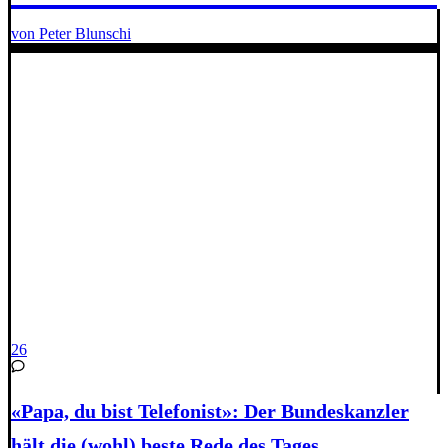
von Peter Blunschi
26
«Papa, du bist Telefonist»: Der Bundeskanzler
hält die (wohl) beste Rede des Tages