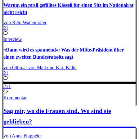
Warum ein prall gefülltes Kässeli für einen Sitz im Nationalrat
nicht reicht
von Reto Wattenhofer
21
Interview
«Dann wird es spannend»: Was der Mitte-Präsident über
einen zweiten Bundesratssitz sagt
von Othmar von Matt und Kari Kälin
21
251
Kommentar
Sag mir, wo die Frauen sind. Wo sind sie
geblieben?
von Anna Kappeler