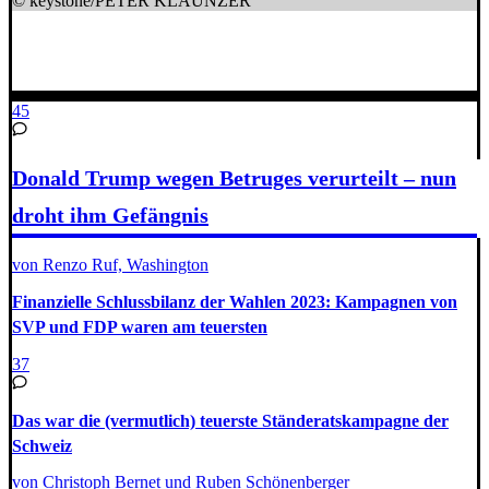
© keystone/PETER KLAUNZER
45
Donald Trump wegen Betruges verurteilt – nun
droht ihm Gefängnis
von Renzo Ruf, Washington
Finanzielle Schlussbilanz der Wahlen 2023: Kampagnen von
SVP und FDP waren am teuersten
37
Das war die (vermutlich) teuerste Ständeratskampagne der
Schweiz
von Christoph Bernet und Ruben Schönenberger