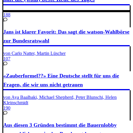
188
Jans ist klarer Favorit: Das sagt die watson-Wahlbörse
zur Bundesratswahl
von Carlo Natter, Martin Lüscher
107
«Zauberformel??» Eine Deutsche stellt für uns die
Fragen, die wir uns nicht getrauen
von Aya Baalbaki, Michael Shepherd, Peter Blunschi, Helen
Kleinschmidt
190
Aus diesen 3 Gründen bestimmt die Bauernlobby