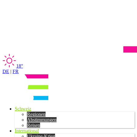
18°
DE
|
FR
Schweiz
Regionen
Abstimmungen
Reisen
International
Ukraine-Krieg