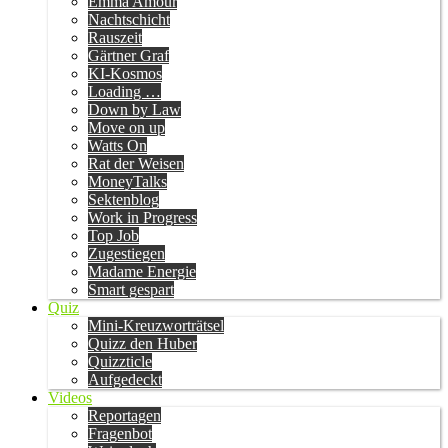
Emma Amour
Nachtschicht
Rauszeit
Gärtner Graf
KI-Kosmos
Loading …
Down by Law
Move on up
Watts On
Rat der Weisen
MoneyTalks
Sektenblog
Work in Progress
Top Job
Zugestiegen
Madame Energie
Smart gespart
Quiz
Mini-Kreuzworträtsel
Quizz den Huber
Quizzticle
Aufgedeckt
Videos
Reportagen
Fragenbot