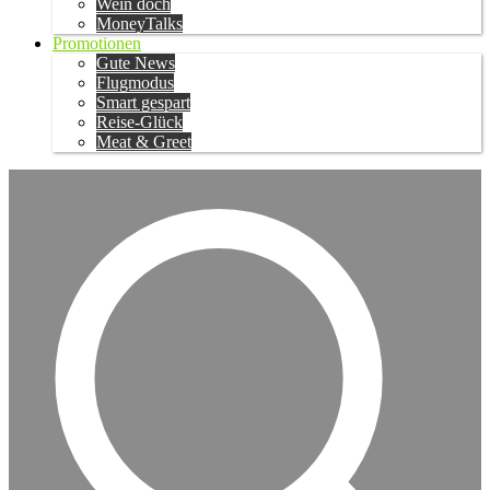
Wein doch
MoneyTalks
Promotionen
Gute News
Flugmodus
Smart gespart
Reise-Glück
Meat & Greet