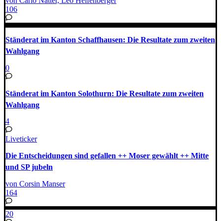
von Carlo Natter, Leo Helfenberger
106
Ständerat im Kanton Schaffhausen: Die Resultate zum zweiten
Wahlgang
0
Ständerat im Kanton Solothurn: Die Resultate zum zweiten
Wahlgang
4
Liveticker
Die Entscheidungen sind gefallen ++ Moser gewählt ++ Mitte
und SP jubeln
von Corsin Manser
164
20