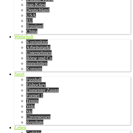
Iran-Krieg
Deutschland
USA
EU
Russland
China
Wirtschaft
Konjunktur
Arbeitsmarkt
Unternehmen
Börse und Co
Immobilien
Konsum
Sport
Fussball
Eishockey
Eismeister Zaugg
Formel 1
Tennis
Velo
Ski
Unvergessen
Resultate
Leben
Gefühle