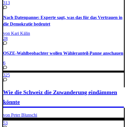
313
Nach Datenpanne: Experte sagt, was das für das Vertrauen in
die Demokratie bedeutet
von Kari Kälin
28
OSZE-Wahlbeobachter wollen Wähleranteil-Panne anschauen
6
325
Wie die Schweiz die Zuwanderung eindämmen
könnte
von Peter Blunschi
53