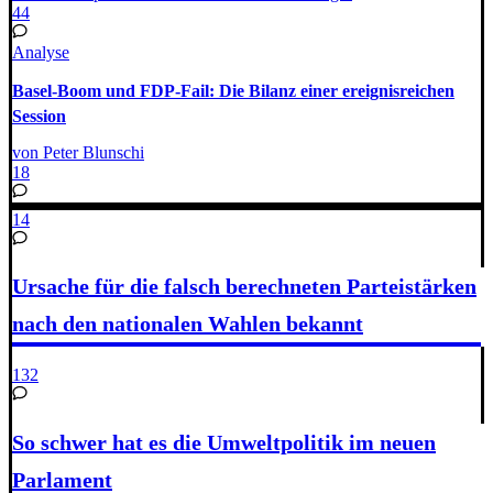
44
Analyse
Basel-Boom und FDP-Fail: Die Bilanz einer ereignisreichen
Session
von Peter Blunschi
18
14
Ursache für die falsch berechneten Parteistärken
nach den nationalen Wahlen bekannt
132
So schwer hat es die Umweltpolitik im neuen
Parlament