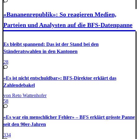
«Bananenrepublik»: So reagieren Medien,
Parteien und Analysten auf die BFS-Datenpanne
Es bleibt spannend: Das ist der Stand bei den
Ständeratswahlen in den Kantonen
28
«Es ist nicht entschuldbar»: BFS-Direktor erklärt das
Zahlendebakel
von Reto Wattenhofer
58
«Es war ein menschlicher Fehler» – BFS erklärt grösste Panne
seit den 90er-Jahren
334