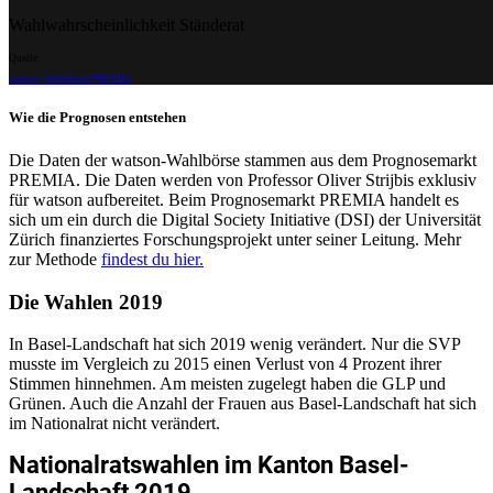
Wahlwahrscheinlichkeit Ständerat
SVP
Quelle:
, BL
watson–Wahlbörse/PREMIA
bisher
Wie die Prognosen entstehen
Liestal
Die Daten der watson-Wahlbörse stammen aus dem Prognosemarkt
Stimmen: 28'960
PREMIA. Die Daten werden von Professor Oliver Strijbis exklusiv
für watson aufbereitet. Beim Prognosemarkt PREMIA handelt es
sich um ein durch die Digital Society Initiative (DSI) der Universität
Zürich finanziertes Forschungsprojekt unter seiner Leitung. Mehr
zur Methode
findest du hier.
Daniela Schneeberger
Die Wahlen 2019
(58)
FDP
In Basel-Landschaft hat sich 2019 wenig verändert. Nur die SVP
musste im Vergleich zu 2015 einen Verlust von 4 Prozent ihrer
, BL
Stimmen hinnehmen. Am meisten zugelegt haben die GLP und
Grünen. Auch die Anzahl der Frauen aus Basel-Landschaft hat sich
bisher
im Nationalrat nicht verändert.
Thürnen
Stimmen: 19'834