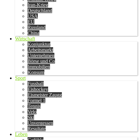
Iran-Krieg
Deutschland
USA
EU
Russland
China
Wirtschaft
Konjunktur
Arbeitsmarkt
Unternehmen
Börse und Co
Immobilien
Konsum
Sport
Fussball
Eishockey
Eismeister Zaugg
Formel 1
Tennis
Velo
Ski
Unvergessen
Resultate
Leben
Gefühle