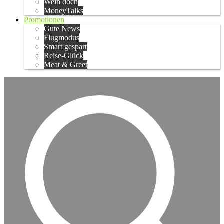
Wein doch
MoneyTalks
Promotionen
Gute News
Flugmodus
Smart gespart
Reise-Glück
Meat & Greet