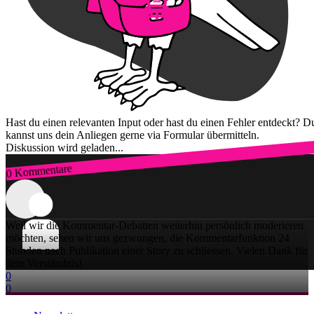
Hast du einen relevanten Input oder hast du einen Fehler entdeckt? D
kannst uns dein Anliegen gerne via Formular übermitteln.
Diskussion wird geladen...
0 Kommentare
Zum Login
Weil wir die Kommentar-Debatten weiterhin persönlich moderieren
möchten, sehen wir uns gezwungen, die Kommentarfunktion 24
Stunden nach Publikation einer Story zu schliessen. Vielen Dank für
dein Verständnis!
0
0