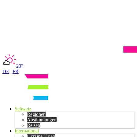
20°
DE
|
FR
Schweiz
Regionen
Abstimmungen
Reisen
International
Ukraine-Krieg