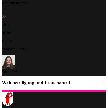
Eric Nussbaumer
(66)
SP
, BL
bisher
Liestal
Stimmen: 33'859
Samira Marti
(32)
Wahlbeteiligung und Frauenanteil
SP
, BL
bisher