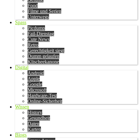
Food
Filme und Serien
Unterwegs
Spass
Picdump
Fail-Dienstag
Cute News
Retro
Gerechtigkeit siegt
Dumm gelaufen
Klischeekanone
Digital
Android
Apple
Google
Microsoft
Hardware-Test
Online-Sicherheit
Wissen
History
Gesundheit
Daten
Karten
Blogs