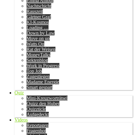
Emma Amour
Nachtschicht
Rauszeit
Gärtner Graf
KI-Kosmos
Loading …
Down by Law
Move on up
Watts On
Rat der Weisen
MoneyTalks
Sektenblog
Work in Progress
Top Job
Zugestiegen
Madame Energie
Smart gespart
Quiz
Mini-Kreuzworträtsel
Quizz den Huber
Quizzticle
Aufgedeckt
Videos
Reportagen
Fragenbot