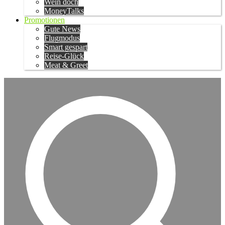
Wein doch
MoneyTalks
Promotionen
Gute News
Flugmodus
Smart gespart
Reise-Glück
Meat & Greet