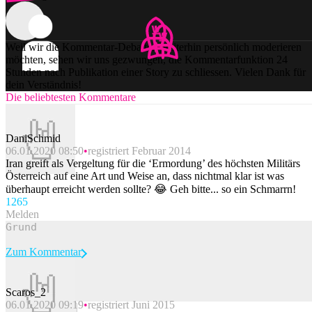
Weil wir die Kommentar-Debatten weiterhin persönlich moderieren
möchten, sehen wir uns gezwungen, die Kommentarfunktion 24
Stunden nach Publikation einer Story zu schliessen. Vielen Dank für
dein Verständnis!
Die beliebtesten Kommentare
DaniSchmid
06.01.2020 08:50
registriert Februar 2014
Iran greift als Vergeltung für die ‘Ermordung’ des höchsten Militärs
Österreich auf eine Art und Weise an, dass nichtmal klar ist was
überhaupt erreicht werden sollte? 😂 Geh bitte... so ein Schmarrn!
126
5
Melden
Zum Kommentar
Scaros_2
06.01.2020 09:19
registriert Juni 2015
Beitrag melden