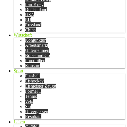
Iran-Krieg
Deutschland
USA
EU
Russland
China
Wirtschaft
Konjunktur
Arbeitsmarkt
Unternehmen
Börse und Co
Immobilien
Konsum
Sport
Fussball
Eishockey
Eismeister Zaugg
Formel 1
Tennis
Velo
Ski
Unvergessen
Resultate
Leben
Gefühle