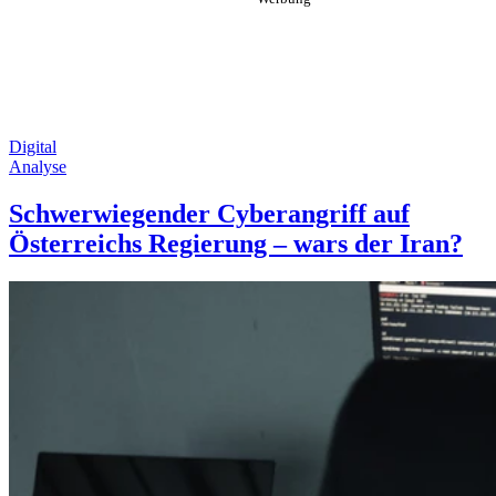
Digital
Analyse
Schwerwiegender Cyberangriff auf
Österreichs Regierung – wars der Iran?