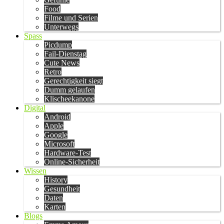
Food
Filme und Serien
Unterwegs
Spass
Picdump
Fail-Dienstag
Cute News
Retro
Gerechtigkeit siegt
Dumm gelaufen
Klischeekanone
Digital
Android
Apple
Google
Microsoft
Hardware-Test
Online-Sicherheit
Wissen
History
Gesundheit
Daten
Karten
Blogs