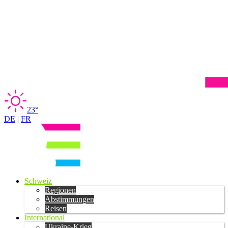
23°
DE
|
FR
Schweiz
Regionen
Abstimmungen
Reisen
International
Ukraine-Krieg