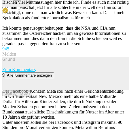
Bischen viel Mutmassungen hier finde ich. Finde es auch nicht richtig
das man pauschal jetzt für alle schlechte in der welt den Iran sofort
bezichtigt, ohne das man wirklich was Beweisen kann. Das ist mehr
Spekulation als fundierter Journalismus für mich.
Ich könnte genausogut behaupten, dass die NSA und CIA nun
zusammen die Österreicher hacken um an gewisse Informationen zu
bekommen und dies dann den Iran in die Schuhe schieben weil es
gerade "passt" gegen den Iran zu schiessen.
94
5
Melden
Zum Kommentar
9
Alle Kommentare anzeigen
Ungenügender Kinderschutz: Meta muss 567 Millionen Dollar
zahlen
Der Facebook-Konzern Meta soll nach einer Gerichtsentscheidung
Beitrag melden
im US-Bundesstaat New Mexico mehr als eine halbe Milliarde
Dollar für Hilfen an Kinder zahlen, die durch Nutzung sozialer
Medien Schaden genommen haben. Zudem müssen in dem
Bundesstaat zusätzliche Einschränkungen für Nutzer im Alter unter
18 Jahren eingeführt werden.
Unter anderem sollen sie bei Facebook und Instagram maximal 90
Stunden pro Monat verbringen können. Meta will in Berufung