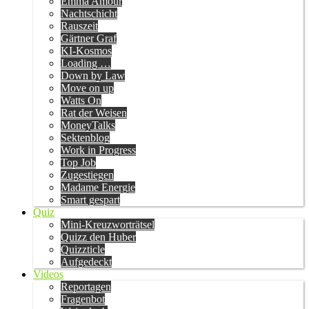
Emma Amour
Nachtschicht
Rauszeit
Gärtner Graf
KI-Kosmos
Loading …
Down by Law
Move on up
Watts On
Rat der Weisen
MoneyTalks
Sektenblog
Work in Progress
Top Job
Zugestiegen
Madame Energie
Smart gespart
Quiz
Mini-Kreuzworträtsel
Quizz den Huber
Quizzticle
Aufgedeckt
Videos
Reportagen
Fragenbot