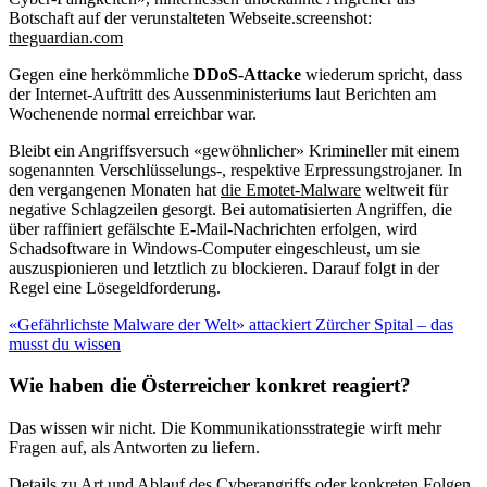
Botschaft auf der verunstalteten Webseite.
screenshot:
theguardian.com
Gegen eine herkömmliche
DDoS-Attacke
wiederum spricht, dass
der Internet-Auftritt des Aussenministeriums laut Berichten am
Wochenende normal erreichbar war.
Bleibt ein Angriffsversuch «gewöhnlicher» Krimineller mit einem
sogenannten Verschlüsselungs-, respektive Erpressungstrojaner. In
den vergangenen Monaten hat
die Emotet-Malware
weltweit für
negative Schlagzeilen gesorgt. Bei automatisierten Angriffen, die
über raffiniert gefälschte E-Mail-Nachrichten erfolgen, wird
Schadsoftware in Windows-Computer eingeschleust, um sie
auszuspionieren und letztlich zu blockieren. Darauf folgt in der
Regel eine Lösegeldforderung.
«Gefährlichste Malware der Welt» attackiert Zürcher Spital – das
musst du wissen
Wie haben die Österreicher konkret reagiert?
Das wissen wir nicht. Die Kommunikationsstrategie wirft mehr
Fragen auf, als Antworten zu liefern.
Details zu Art und Ablauf des Cyberangriffs oder konkreten Folgen