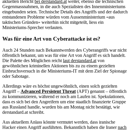
aktuellen Bericht
bei derstandard.at
weiter, ebenso die technischen
Gegenmassnahmen, in die auch Spezialisten des Innenministeriums
eingebunden seien. Technische Details des Angriffs und der dadurch
entstandenen Probleme würden vom Aussenministerium «aus
taktischen Gründen» weiterhin nicht mitgeteilt, liess ein
Ministeriums-Sprecher verlauten.
Was für eine Art von Cyberattacke ist es?
Auch 24 Stunden nach Bekanntwerden des Cyberangriffs war nicht
öffentlich bekannt, um was für eine Art von Angriff es sich handelt.
Die Palette des Möglichen reicht
laut derstandard.at
von
gewöhnlichen kriminellen Aktionen bis zu zu einem gezielten
Einbruchsversuch in die Ministeriums-IT mit dem Ziel der Spionage
oder Sabotage.
Allerdings wäre es höchst ungewöhnlich, einen solch gezielten
Angriff –
Advanced Persistent Threat
(APT) genannt – öffentlich
zu kommunizieren, während er noch am Laufen ist. Spekulationen,
dass es sich bei den Angreifern um eine staatlich finanzierte Gruppe
aus Russland handle, wurden bis am Montag nicht bestätigt, wie
derstandard.at schreibt.
Aus aktuellem Anlass könnte vermutet werden, dass iranische
Hacker einen Angriff ausführten. Bekanntlich haben die Iraner
nach