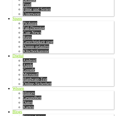
Food
Filme und Serien
Unterwegs
Spass
Picdump
Fail-Dienstag
Cute News
Retro
Gerechtigkeit siegt
Dumm gelaufen
Klischeekanone
Digital
Android
Apple
Google
Microsoft
Hardware-Test
Online-Sicherheit
Wissen
History
Gesundheit
Daten
Karten
Blogs