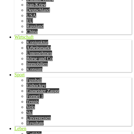
Iran-Krieg
Deutschland
USA
EU
Russland
China
Wirtschaft
Konjunktur
Arbeitsmarkt
Unternehmen
Börse und Co
Immobilien
Konsum
Sport
Fussball
Eishockey
Eismeister Zaugg
Formel 1
Tennis
Velo
Ski
Unvergessen
Resultate
Leben
Gefühle