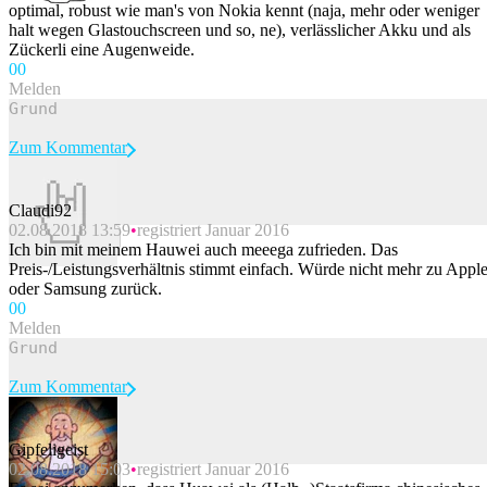
optimal, robust wie man's von Nokia kennt (naja, mehr oder weniger
halt wegen Glastouchscreen und so, ne), verlässlicher Akku und als
Zückerli eine Augenweide.
0
0
Melden
Zum Kommentar
Claudi92
02.08.2018 13:59
registriert Januar 2016
Beitrag melden
Ich bin mit meinem Hauwei auch meeega zufrieden. Das
Preis-/Leistungsverhältnis stimmt einfach. Würde nicht mehr zu Appl
oder Samsung zurück.
0
0
Melden
Zum Kommentar
Gipfeligeist
02.08.2018 15:03
registriert Januar 2016
Beitrag melden