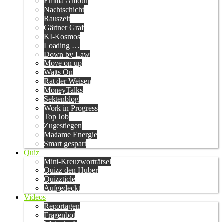
Emma Amour
Nachtschicht
Rauszeit
Gärtner Graf
KI-Kosmos
Loading …
Down by Law
Move on up
Watts On
Rat der Weisen
MoneyTalks
Sektenblog
Work in Progress
Top Job
Zugestiegen
Madame Energie
Smart gespart
Quiz
Mini-Kreuzworträtsel
Quizz den Huber
Quizzticle
Aufgedeckt
Videos
Reportagen
Fragenbot