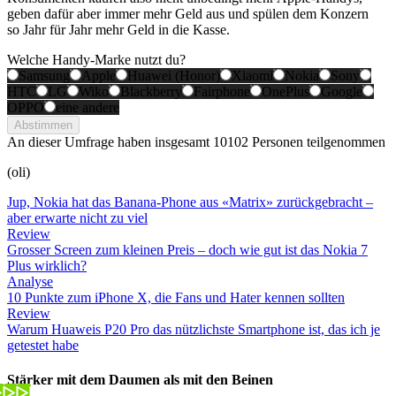
geben dafür aber immer mehr Geld aus und spülen dem Konzern
so Jahr für Jahr mehr Geld in die Kasse.
Welche Handy-Marke nutzt du?
Samsung
Apple
Huawei (Honor)
Xiaomi
Nokia
Sony
HTC
LG
Wiko
Blackberry
Fairphone
OnePlus
Google
OPPO
eine andere
Abstimmen
An dieser Umfrage haben insgesamt
10102 Personen
teilgenommen
(oli)
Jup, Nokia hat das Banana-Phone aus «Matrix» zurückgebracht –
aber erwarte nicht zu viel
Review
Grosser Screen zum kleinen Preis – doch wie gut ist das Nokia 7
Plus wirklich?
Analyse
10 Punkte zum iPhone X, die Fans und Hater kennen sollten
Review
Warum Huaweis P20 Pro das nützlichste Smartphone ist, das ich je
getestet habe
Stärker mit dem Daumen als mit den Beinen