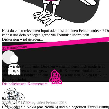
Hast du einen relevanten Input oder hast du einen Fehler entdeckt? D
kannst uns dein Anliegen gerne via Formular übermitteln.
Diskussion wird geladen...
35 Kommentare
Zum Login
Weil wir die Kommentar-Debatten weiterhin persönlich moderieren
möchten, sehen wir uns gezwungen, die Kommentarfunktion 24
Stunden nach Publikation einer Story zu schliessen. Vielen Dank für
dein Verständnis!
Die beliebtesten Kommentare
Kalsarikännit
02.08.2018 13:50
registriert Februar 2018
Hab wieder ein Nokia (das Nokia 6) und bin begeistert. Preis/Leistun