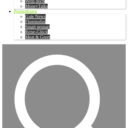
Wein doch
MoneyTalks
Promotionen
Gute News
Flugmodus
Smart gespart
Reise-Glück
Meat & Greet