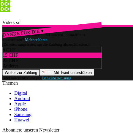
Video: srf
DANKE FÜR DIE ♥
Würdest du gerne watson und unseren Journalismus
unterstützen?
Mehr erfahren
(Du wirst umgeleitet, um die Zahlung abzuschliessen.)
5 CHF
15 CHF
25 CHF
Anderer
Weiter zur Zahlung
Mit Twint unterstützen
Oder unterstütze uns per
Banküberweisung
.
Themen
Digital
Android
Apple
iPhone
Samsung
Huawei
Abonniere unseren Newsletter