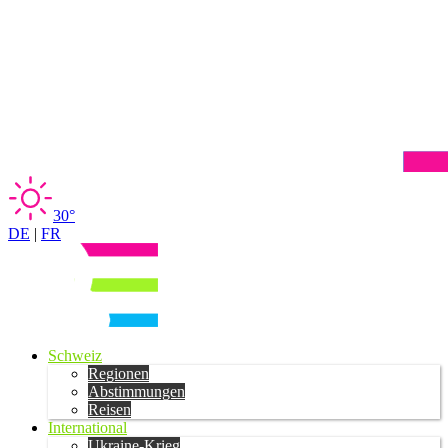
30°
DE
|
FR
Schweiz
Regionen
Abstimmungen
Reisen
International
Ukraine-Krieg