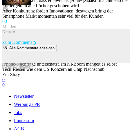
Es sei anzumerken, dass Huawei als (Halb~)Staatsfirma chinesisches
Fördergeld in alle Löcher geschoben wird...
Aber Konkurrenz fördert Innovationen, deswegen bringt der
Smartphone Markt momentan sehr viel für den Kunden
0
0
Melden
Zum Kommentar
35
Alle Kommentare anzeigen
Apple unterschätzt iPhone-Nachfrage – jetzt fehlt ihnen ein Bauteil
Normalerweise wäre so etwas ein Luxus-Problem: Apple hat die
iPhone-Nachfrage unterschätzt. Im KI-Boom mangelt es selbst
Beitrag melden
Tech-Riesen wie dem US-Konzern an Chip-Nachschub.
Zur Story
0
0
Newsletter
Werbung / PR
Jobs
Impressum
AGB