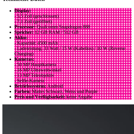
Display:
- 5,5 Zoll (geschlossen)
- 7,1 Zoll (geöffnet)
Prozessor:
Qualcomm Snapdragon 888
Speicher:
12 GB RAM / 512 GB
Akku:
- Kapazität: 4500 mAh
- Ladeleistung: 33 Watt / 15 W (Kabellos) / 10 W (Reverse
Charging)
Kameras:
- 50 MP Hauptkamera
- 16 MP Ultraweitwinkel
- 13 MP Teleobjektiv
- Selfie-Kamera
Betriebssystem:
Android
Farben:
Mattes Schwarz, Weiss und Purple
Preis und Verfügbarkeit:
keine Angabe