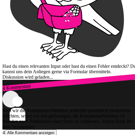
Hast du einen relevanten Input oder hast du einen Fehler entdeckt? D
kannst uns dein Anliegen gerne via Formular übermitteln.
Diskussion wird geladen...
4 Kommentare
Zum Login
Weil wir die Kommentar-Debatten weiterhin persönlich moderieren
möchten, sehen wir uns gezwungen, die Kommentarfunktion 24
Stunden nach Publikation einer Story zu schliessen. Vielen Dank für
dein Verständnis!
4
Alle Kommentare anzeigen