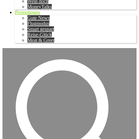
Wein doch
MoneyTalks
Promotionen
Gute News
Flugmodus
Smart gespart
Reise-Glück
Meat & Greet