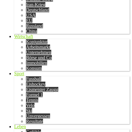
Iran-Krieg
Deutschland
USA
EU
Russland
China
Wirtschaft
Konjunktur
Arbeitsmarkt
Unternehmen
Börse und Co
Immobilien
Konsum
Sport
Fussball
Eishockey
Eismeister Zaugg
Formel 1
Tennis
Velo
Ski
Unvergessen
Resultate
Leben
Gefühle