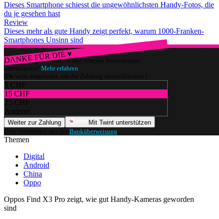
Dieses Smartphone schiesst die ungewöhnlichsten Handy-Fotos, die
du je gesehen hast
Review
Dieses mehr als gute Handy zeigt perfekt, warum 1000-Franken-
Smartphones Unsinn sind
DANKE FÜR DIE ♥
Würdest du gerne watson und unseren Journalismus
unterstützen?
Mehr erfahren
(Du wirst umgeleitet, um die Zahlung abzuschliessen.)
5 CHF
15 CHF
25 CHF
Anderer
Weiter zur Zahlung
Mit Twint unterstützen
Oder unterstütze uns per
Banküberweisung
.
Themen
Digital
Android
China
Oppo
Oppos Find X3 Pro zeigt, wie gut Handy-Kameras geworden
sind