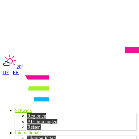
20°
DE
|
FR
Schweiz
Regionen
Abstimmungen
Reisen
International
Ukraine-Krieg