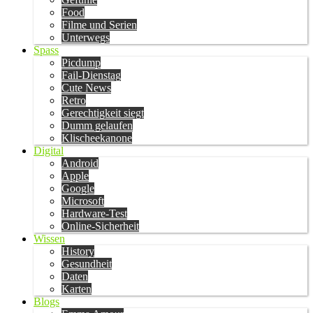
Food
Filme und Serien
Unterwegs
Spass
Picdump
Fail-Dienstag
Cute News
Retro
Gerechtigkeit siegt
Dumm gelaufen
Klischeekanone
Digital
Android
Apple
Google
Microsoft
Hardware-Test
Online-Sicherheit
Wissen
History
Gesundheit
Daten
Karten
Blogs