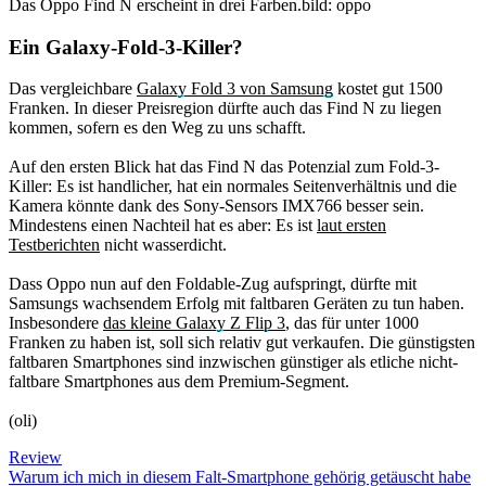
Das Oppo Find N erscheint in drei Farben.
bild: oppo
Ein Galaxy-Fold-3-Killer?
Das vergleichbare
Galaxy Fold 3 von Samsung
kostet gut 1500
Franken. In dieser Preisregion dürfte auch das Find N zu liegen
kommen, sofern es den Weg zu uns schafft.
Auf den ersten Blick hat das Find N das Potenzial zum Fold-3-
Killer: Es ist handlicher, hat ein normales Seitenverhältnis und die
Kamera könnte dank des Sony-Sensors IMX766 besser sein.
Mindestens einen Nachteil hat es aber: Es ist
laut ersten
Testberichten
nicht wasserdicht.
Dass Oppo nun auf den Foldable-Zug aufspringt, dürfte mit
Samsungs wachsendem Erfolg mit faltbaren Geräten zu tun haben.
Insbesondere
das kleine Galaxy Z Flip 3
, das für unter 1000
Franken zu haben ist, soll sich relativ gut verkaufen. Die günstigsten
faltbaren Smartphones sind inzwischen günstiger als etliche nicht-
faltbare Smartphones aus dem Premium-Segment.
(oli)
Review
Warum ich mich in diesem Falt-Smartphone gehörig getäuscht habe