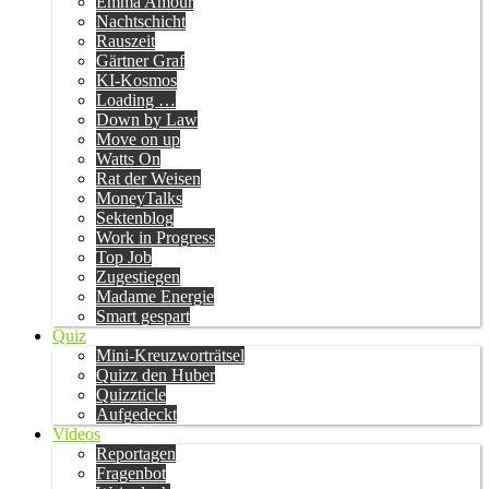
Emma Amour
Nachtschicht
Rauszeit
Gärtner Graf
KI-Kosmos
Loading …
Down by Law
Move on up
Watts On
Rat der Weisen
MoneyTalks
Sektenblog
Work in Progress
Top Job
Zugestiegen
Madame Energie
Smart gespart
Quiz
Mini-Kreuzworträtsel
Quizz den Huber
Quizzticle
Aufgedeckt
Videos
Reportagen
Fragenbot