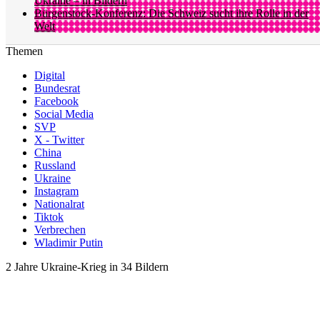
Ukraine – in Bildern
Bürgenstock-Konferenz: Die Schweiz sucht ihre Rolle in der
Welt
Themen
Digital
Bundesrat
Facebook
Social Media
SVP
X - Twitter
China
Russland
Ukraine
Instagram
Nationalrat
Tiktok
Verbrechen
Wladimir Putin
2 Jahre Ukraine-Krieg in 34 Bildern