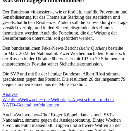
Was wird dagegen unternommen?
Der Bundesrat «fokussiert», wie er festhält, «auf die Prävention und
Sensibilisierung für das Thema zur Stärkung der staatlichen und
gesellschaftlichen Resilienz». Zudem soll die Entwicklung der Lage
verstärkt verfolgt und in den Sicherheitsgremien des Bundes
thematisiert werden. Auch die Forschung, die die Wirkung der
Desinformation untersucht, soll gefördert werden.
Den bundesrätlichen Fake-News-Bericht
(siehe Quellen)
bestellte
im März 2022 der Nationalrat: Zwei Wochen nach dem Einmarsch
der Russen in der Ukraine überwies er mit 103 zu 79 Stimmen ein
entsprechendes Postulat seiner Sicherheitskommission.
Die SVP und mit ihr der heutige Bundesrat Albert Rösti stimmte
geschlossen gegen das Postulat. Die restlichen 26 der insgesamt 79
Gegenstimmen kamen aus der Mitte-Fraktion.
Analyse
Wie die «Weltwoche» die Weltkriegs-Angst schürt – und ein
NATO-General perfekt kontert
Auch «Weltwoche»-Chef Roger Köppel, damals noch SVP-
Nationalrat, stimmte gegen die Auslegeordnung. Einige Wochen
zuvor, als Putin massenhaft Truppen und schwere Waffen an der
Grenze zur Ukraine zusammenzog, hatte er einen Auftritt bei