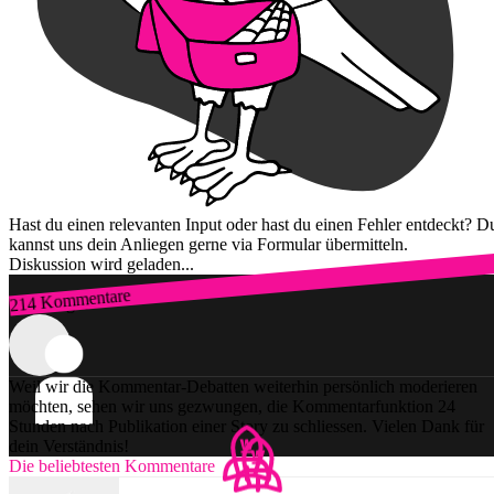
Hast du einen relevanten Input oder hast du einen Fehler entdeckt? D
kannst uns dein Anliegen gerne via Formular übermitteln.
Diskussion wird geladen...
214 Kommentare
Zum Login
Weil wir die Kommentar-Debatten weiterhin persönlich moderieren
möchten, sehen wir uns gezwungen, die Kommentarfunktion 24
Stunden nach Publikation einer Story zu schliessen. Vielen Dank für
dein Verständnis!
Die beliebtesten Kommentare