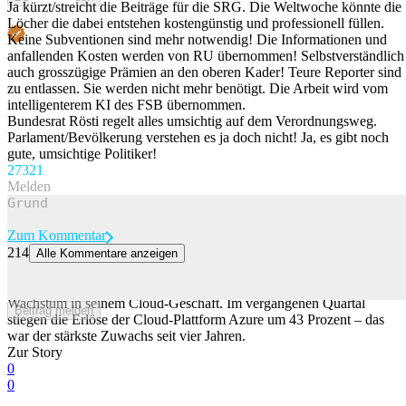
Ja kürzt/streicht die Beiträge für die SRG. Die Weltwoche könnte die
Löcher die dabei entstehen kostengünstig und professionell füllen.
Keine Subventionen sind mehr notwendig! Die Informationen und
anfallenden Kosten werden von RU übernommen! Selbstverständlich
auch grosszügige Prämien an den oberen Kader! Teure Reporter sind
zu entlassen. Sie werden nicht mehr benötigt. Die Arbeit wird vom
intelligenterem KI des FSB übernommen.
Bundesrat Rösti regelt alles umsichtig auf dem Verordnungsweg.
Parlament/Bevölkerung verstehen es ja doch nicht! Ja, es gibt noch
gute, umsichtige Politiker!
273
21
Melden
Zum Kommentar
214
Alle Kommentare anzeigen
Microsoft mit stärkstem Cloud-Wachstum seit Jahren
Der Software-Riese Microsoft profitiert von einem beschleunigten
Wachstum in seinem Cloud-Geschäft. Im vergangenen Quartal
Beitrag melden
stiegen die Erlöse der Cloud-Plattform Azure um 43 Prozent – das
war der stärkste Zuwachs seit vier Jahren.
Zur Story
0
0