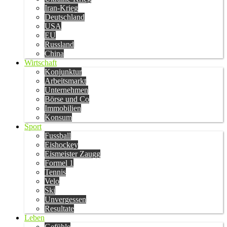
Iran-Krieg
Deutschland
USA
EU
Russland
China
Wirtschaft
Konjunktur
Arbeitsmarkt
Unternehmen
Börse und Co
Immobilien
Konsum
Sport
Fussball
Eishockey
Eismeister Zaugg
Formel 1
Tennis
Velo
Ski
Unvergessen
Resultate
Leben
Gefühle