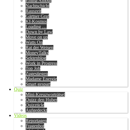
Emma Amour
Nachtschicht
Rauszeit
Gärtner Graf
KI-Kosmos
Loading …
Down by Law
Move on up
Watts On
Rat der Weisen
MoneyTalks
Sektenblog
Work in Progress
Top Job
Zugestiegen
Madame Energie
Smart gespart
Quiz
Mini-Kreuzworträtsel
Quizz den Huber
Quizzticle
Aufgedeckt
Videos
Reportagen
Fragenbot