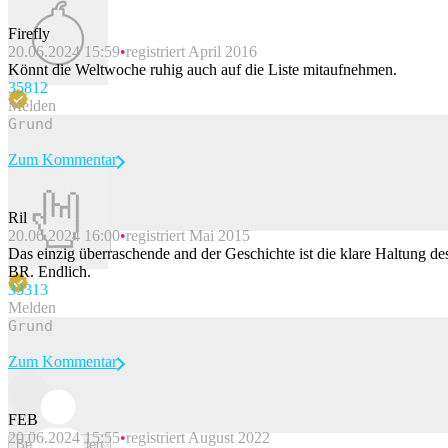
Firefly
20.06.2024 15:59
registriert April 2016
Könnt die Weltwoche ruhig auch auf die Liste mitaufnehmen.
358
12
Melden
Zum Kommentar
Ril
20.06.2024 16:00
registriert Mai 2015
Beitrag melden
Das einzig überraschende and der Geschichte ist die klare Haltung de
BR. Endlich.
333
13
Melden
Zum Kommentar
FEB
20.06.2024 15:55
registriert August 2022
Beitrag melden