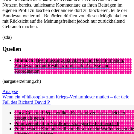
Nutzern bereits, unliebsame Kommentare zu ihren Beiträgen im
eigenen Profil zu löschen oder andere dort zu blockieren, teilte der
Bundesrat weiter mit. Behörden dürften von diesen Möglichkeiten
mit Rücksicht auf die Meinungsfreiheit jedoch nur zurückhaltend
Gebrauch machen.
(sda)
Quellen
admin.ch:
Beeinflussungsaktivitäten und Desinformation:
Bundesrat betont Resilienz und stärkt Analyse und
Koordination
(aargauerzeitung.ch)
Analyse
Wenn ein «Philosoph» zum Kriegs-Verharmloser mutiert – der tiefe
Fall des Richard David P.
Coca-Cola und Pepsi wollten Russland verlassen – leichter
gesagt als getan
Putin vereinbart in Nordkorea strategische Partnerschaft
Putin besucht Kim und will von diesem mehr Waffen gegen die