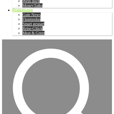
Wein doch
MoneyTalks
Promotionen
Gute News
Flugmodus
Smart gespart
Reise-Glück
Meat & Greet