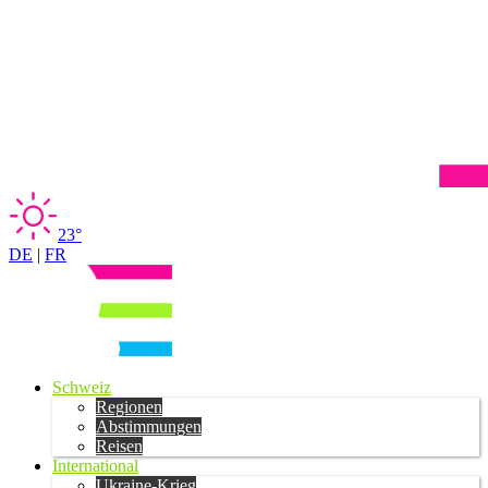
23°
DE
|
FR
Schweiz
Regionen
Abstimmungen
Reisen
International
Ukraine-Krieg