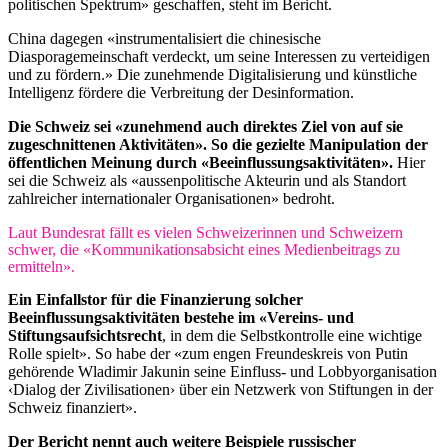
politischen Spektrum» geschaffen, steht im Bericht.
China dagegen «instrumentalisiert die chinesische
Diasporagemeinschaft verdeckt, um seine Interessen zu verteidigen
und zu fördern.» Die zunehmende Digitalisierung und künstliche
Intelligenz fördere die Verbreitung der Desinformation.
Die Schweiz sei «zunehmend auch direktes Ziel von auf sie
zugeschnittenen Aktivitäten». So die gezielte Manipulation der
öffentlichen Meinung durch «Beeinflussungsaktivitäten».
Hier
sei die Schweiz als «aussenpolitische Akteurin und als Standort
zahlreicher internationaler Organisationen» bedroht.
Laut Bundesrat fällt es vielen Schweizerinnen und Schweizern
schwer, die «Kommunikationsabsicht eines Medienbeitrags zu
ermitteln».
Ein Einfallstor für die Finanzierung solcher
Beeinflussungsaktivitäten bestehe im «Vereins- und
Stiftungsaufsichtsrecht
, in dem die Selbstkontrolle eine wichtige
Rolle spielt». So habe der «zum engen Freundeskreis von Putin
gehörende Wladimir Jakunin seine Einfluss- und Lobbyorganisation
‹Dialog der Zivilisationen› über ein Netzwerk von Stiftungen in der
Schweiz finanziert».
Der Bericht nennt auch weitere Beispiele russischer