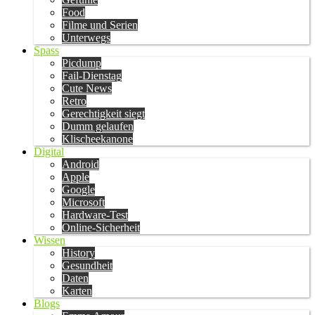
Food
Filme und Serien
Unterwegs
Spass
Picdump
Fail-Dienstag
Cute News
Retro
Gerechtigkeit siegt
Dumm gelaufen
Klischeekanone
Digital
Android
Apple
Google
Microsoft
Hardware-Test
Online-Sicherheit
Wissen
History
Gesundheit
Daten
Karten
Blogs