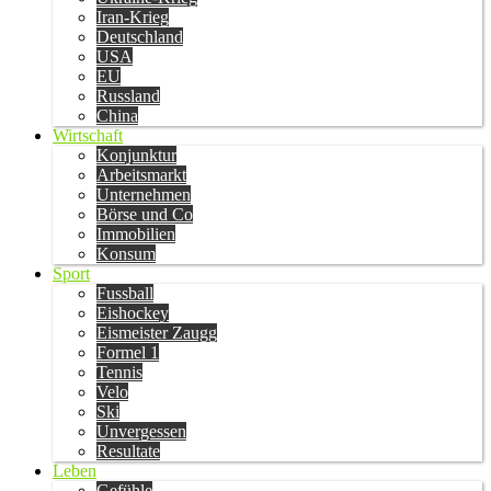
Iran-Krieg
Deutschland
USA
EU
Russland
China
Wirtschaft
Konjunktur
Arbeitsmarkt
Unternehmen
Börse und Co
Immobilien
Konsum
Sport
Fussball
Eishockey
Eismeister Zaugg
Formel 1
Tennis
Velo
Ski
Unvergessen
Resultate
Leben
Gefühle