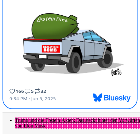
Trump und die Epstein-Akten: Das steckt hinter den Vorwürfen
von Elon Musk