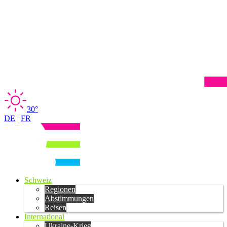
30°
DE
|
FR
Schweiz
Regionen
Abstimmungen
Reisen
International
Ukraine-Krieg