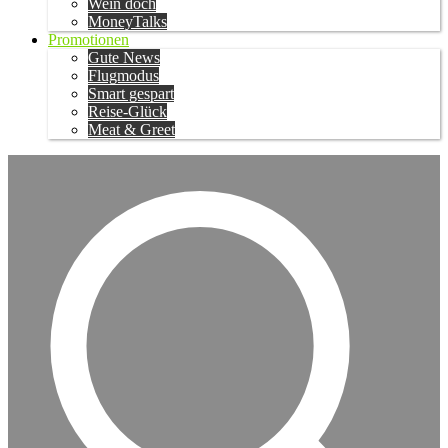
Wein doch
MoneyTalks
Promotionen
Gute News
Flugmodus
Smart gespart
Reise-Glück
Meat & Greet