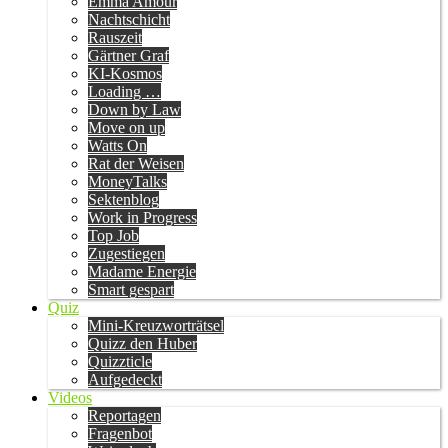
Emma Amour
Nachtschicht
Rauszeit
Gärtner Graf
KI-Kosmos
Loading …
Down by Law
Move on up
Watts On
Rat der Weisen
MoneyTalks
Sektenblog
Work in Progress
Top Job
Zugestiegen
Madame Energie
Smart gespart
Quiz
Mini-Kreuzworträtsel
Quizz den Huber
Quizzticle
Aufgedeckt
Videos
Reportagen
Fragenbot