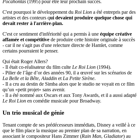
Pocahontas
(1995) pour être leur prochain succès.
C'est pourquoi le développement du
Roi Lion
a été entrepris par des
artistes et des conteurs q
ui devaient produire quelque chose qui
devait rester à l'arrière-plan.
C'est ce sentiment d'infériorité qui a permis à une
équipe créative
affamée et compétitive
de produire cette histoire originale à succès
- car il ne s'agit pas d'une relecture directe de Hamlet, comme
certains pourraient le penser.
Qui était Roger Allers?
- Il était co-réalisateur du film culte
Le Roi Lion
(1994).
- Pilier de l’âge d’or des années 90, il a œuvré sur les scénarios de
La Belle et la Bête
,
Aladdin
et
La Petite Sirène
.
- Il a cru au destin de Simba alors que le studio ne voyait en ce film
qu’un «petit projet» sans avenir.
- Il a été nommé aux Oscars et aux Tony Awards, et il a aussi adapté
Le Roi Lion
en comédie musicale pour Broadway.
Un trio musical de génie
Tenant compte de ses prédécesseurs immédiats, Disney a veillé à ce
que le film place la musique au premier plan de sa narration, en
associant le compositeur Hans Zimmer (
Rain Man
,
Gladiator
) au