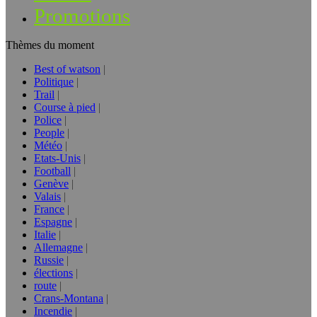
Promotions
Thèmes du moment
Best of watson
Politique
Trail
Course à pied
Police
People
Météo
Etats-Unis
Football
Genève
Valais
France
Espagne
Italie
Allemagne
Russie
élections
route
Crans-Montana
Incendie