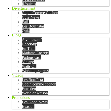
Résultats
Divertissement
Copin Comme Cochon
Cute-News
Fails
Les Bouffistas
Quiz
Blogs
A votre santé
Check-up
En Train
Madame Energie
Parlons cash
Vintage
Watts On
Work in progress
Vidéos
Les Bouffistas
Copin comme cochon
Entretien
World of watson
Promotions
Les Good News
Évasion