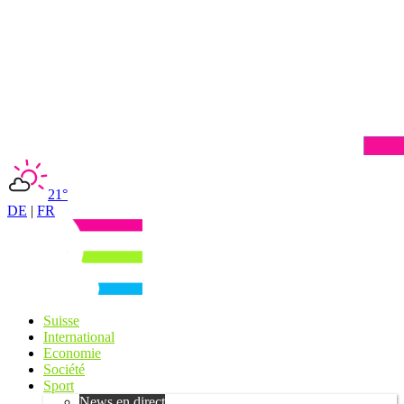
21°
DE
|
FR
Suisse
International
Economie
Société
Sport
News en direct