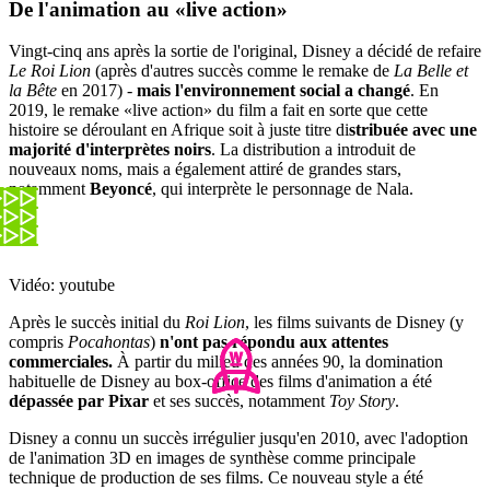
De l'animation au «live action»
Vingt-cinq ans après la sortie de l'original, Disney a décidé de refaire
Le Roi Lion
(après d'autres succès comme le remake de
La Belle et
la Bête
en 2017) -
mais l'environnement social a changé
. En
2019, le remake «live action» du film a fait en sorte que cette
histoire se déroulant en Afrique soit à juste titre di
stribuée avec une
majorité d'interprètes noirs
. La distribution a introduit de
nouveaux noms, mais a également attiré de grandes stars,
notamment
Beyoncé
, qui interprète le personnage de Nala.
Vidéo: youtube
Après le succès initial du
Roi Lion
, les films suivants de Disney (y
compris
Pocahontas
)
n'ont pas répondu aux attentes
commerciales.
À partir du milieu des années 90, la domination
habituelle de Disney au box-office des films d'animation a été
dépassée par Pixar
et ses succès, notamment
Toy Story
.
Disney a connu un succès irrégulier jusqu'en 2010, avec l'adoption
de l'animation 3D en images de synthèse comme principale
technique de production de ses films. Ce nouveau style a été