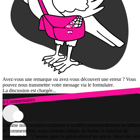
Avez-vous une remarque ou avez-vous découvert une erreur ? Vous
pouvez nous transmettre votre message via le formulaire.
La discussion est chargée...
0 Commentaires
Connexion
Comme nous voulons continuer à modérer personnellement les débats
de commentaires, nous sommes obligés de fermer la fonction de
commentaire 72 heures après la publication d’un article. Merci de vot