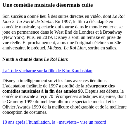
Une comédie musicale désormais culte
Son succès a donné lieu à des suites directes en vidéo, dont
Le Roi
Lion 2: La Fierté de Simba
. En 1997, le film a été adapté en
comédie musicale, spectacle qui tourne dans le monde entier et se
joue en permanence dans le West End de Londres et à Broadway
(New York). Puis, en 2019, Disney a sorti un remake en prise de
vue réelle. Et prochainement, alors que l'original célèbre son 30e
anniversaire, le préquel,
Mufasa: Le Roi Lion
, sortira en salles.
North a chanté dans
Le Roi Lion
:
La Toile s'acharne sur la fille de Kim Kardashian
Disney a intelligemment suivi les fans avec ces itérations.
L'adaptation théâtrale de 1997 a profité de la
résurgence des
comédies musicales à la fin des années 90.
Depuis ses débuts, la
comédie musicale a reçu 70 récompenses artistiques majeures, dont
le Grammy 1999 du meilleur album de spectacle musical et les
Olivier Awards 1999 de la meilleure chorégraphie et de la meilleure
conception de costumes.
10 ans après l’humiliation, la «mauviette» vise un record