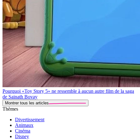
Pourquoi «Toy Story 5» ne ressemble à aucun autre film de la saga
de Sainath Bovay
Montrer tous les articles
Thèmes
Divertissement
Animaux
Cinéma
Disney