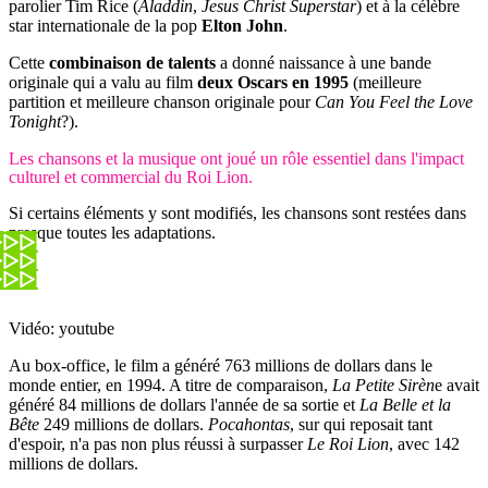
parolier Tim Rice (
Aladdin
,
Jesus Christ Superstar
) et à la célèbre
star internationale de la pop
Elton John
.
Cette
combinaison de talents
a donné naissance à une bande
originale qui a valu au film
deux Oscars en 1995
(meilleure
partition et meilleure chanson originale pour
Can You Feel the Love
Tonight
?).
Les chansons et la musique ont joué un rôle essentiel dans l'impact
culturel et commercial du Roi Lion.
Si certains éléments y sont modifiés, les chansons sont restées dans
presque toutes les adaptations.
Vidéo: youtube
Au box-office, le film a généré 763 millions de dollars dans le
monde entier, en 1994. A titre de comparaison,
La Petite Sirèn
e avait
généré 84 millions de dollars l'année de sa sortie et
La Belle et la
Bête
249 millions de dollars.
Pocahontas
, sur qui reposait tant
d'espoir, n'a pas non plus réussi à surpasser
Le Roi Lion
, avec 142
millions de dollars.