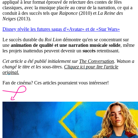
appliqué à leur format éprouvé de relecture des contes de fées
classiques, avec la musique placée au cœur de la narration, ce qui a
conduit à des succès tels que
Raiponce
(2010) et
La Reine des
Neiges
(2013).
Disney révèle les futures sagas d'«Avatar» et de «Star Wars»
Le succès durable du
Roi Lion
démontre qu'en se concentrant sur
une
animation de qualité et une narration musicale solide
, même
les projets inattendus peuvent devenir un
succès
retentissant.
Cet article a été publié initialement sur
The Conversation
. Watson a
changé le titre et les sous-titres.
Cliquez ici pour lire l'article
original.
Fan de cinéma? Ces articles pourraient vous intéresser!