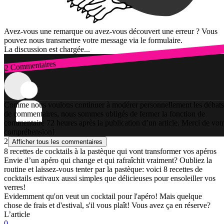
Avez-vous une remarque ou avez-vous découvert une erreur ? Vous
pouvez nous transmettre votre message via le formulaire.
La discussion est chargée...
2 Commentaires
Connexion
Comme nous voulons continuer à modérer personnellement les débats
de commentaires, nous sommes obligés de fermer la fonction de
commentaire 72 heures après la publication d’un article. Merci de vot
compréhension!
2
Afficher tous les commentaires
8 recettes de cocktails à la pastèque qui vont transformer vos apéros
Envie d’un apéro qui change et qui rafraîchit vraiment? Oubliez la
routine et laissez-vous tenter par la pastèque: voici 8 recettes de
cocktails estivaux aussi simples que délicieuses pour ensoleiller vos
verres!
Evidemment qu'on veut un cocktail pour l'apéro! Mais quelque
chose de frais et d'estival, s'il vous plaît! Vous avez ça en réserve?
L’article
0