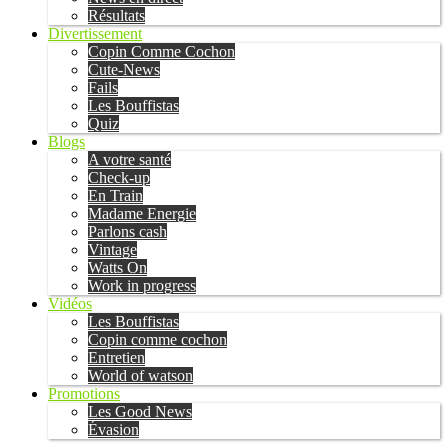
Résultats
Divertissement
Copin Comme Cochon
Cute-News
Fails
Les Bouffistas
Quiz
Blogs
A votre santé
Check-up
En Train
Madame Energie
Parlons cash
Vintage
Watts On
Work in progress
Vidéos
Les Bouffistas
Copin comme cochon
Entretien
World of watson
Promotions
Les Good News
Évasion