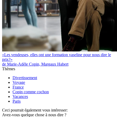
«Les vendeuses, elles ont une formation vaseline pour nous dire le
prix?»
de Marie-Adèle Copin, Margaux Habert
Thèmes
Divertissement
Voyage
France
Copin comme cochon
Vacances
Paris
Ceci pourrait également vous intéresser:
Avez-vous quelque chose à nous dire ?