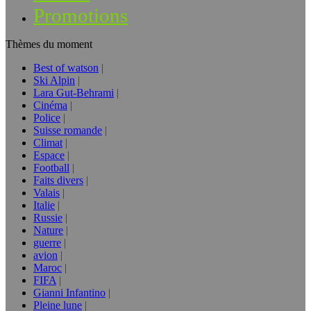
Promotions
Thèmes du moment
Best of watson
Ski Alpin
Lara Gut-Behrami
Cinéma
Police
Suisse romande
Climat
Espace
Football
Faits divers
Valais
Italie
Russie
Nature
guerre
avion
Maroc
FIFA
Gianni Infantino
Pleine lune