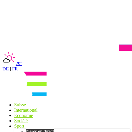
29°
DE
|
FR
Suisse
International
Economie
Société
Sport
News en direct