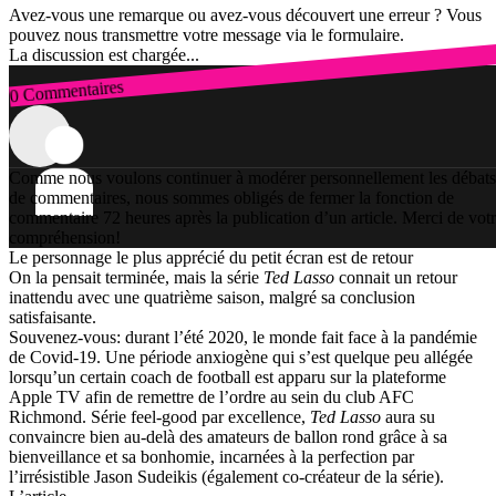
Avez-vous une remarque ou avez-vous découvert une erreur ? Vous
pouvez nous transmettre votre message via le formulaire.
La discussion est chargée...
0 Commentaires
Connexion
Comme nous voulons continuer à modérer personnellement les débats
de commentaires, nous sommes obligés de fermer la fonction de
commentaire 72 heures après la publication d’un article. Merci de vot
compréhension!
Le personnage le plus apprécié du petit écran est de retour
On la pensait terminée, mais la série
Ted Lasso
connait un retour
inattendu avec une quatrième saison, malgré sa conclusion
satisfaisante.
Souvenez-vous: durant l’été 2020, le monde fait face à la pandémie
de Covid-19. Une période anxiogène qui s’est quelque peu allégée
lorsqu’un certain coach de football est apparu sur la plateforme
Apple TV afin de remettre de l’ordre au sein du club AFC
Richmond. Série feel-good par excellence,
Ted Lasso
aura su
convaincre bien au-delà des amateurs de ballon rond grâce à sa
bienveillance et sa bonhomie, incarnées à la perfection par
l’irrésistible Jason Sudeikis (également co-créateur de la série).