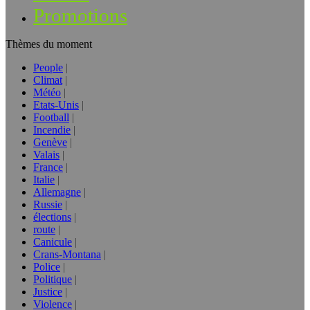
Promotions
Thèmes du moment
People
Climat
Météo
Etats-Unis
Football
Incendie
Genève
Valais
France
Italie
Allemagne
Russie
élections
route
Canicule
Crans-Montana
Police
Politique
Justice
Violence