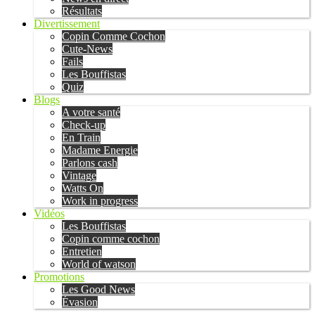
Résultats
Divertissement
Copin Comme Cochon
Cute-News
Fails
Les Bouffistas
Quiz
Blogs
A votre santé
Check-up
En Train
Madame Energie
Parlons cash
Vintage
Watts On
Work in progress
Vidéos
Les Bouffistas
Copin comme cochon
Entretien
World of watson
Promotions
Les Good News
Évasion