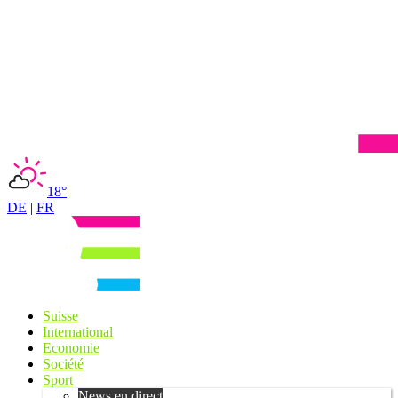
18°
DE
|
FR
Suisse
International
Economie
Société
Sport
News en direct