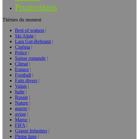
Promotions
Thèmes du moment
Best of watson
Ski Alpin
Lara Gut-Behrami
Cinéma
Police
Suisse romande
Climat
Espace
Football
Faits divers
Valais
Italie
Russie
Nature
guerre
avion
Maroc
FIFA
Gianni Infantino
Pleine lune