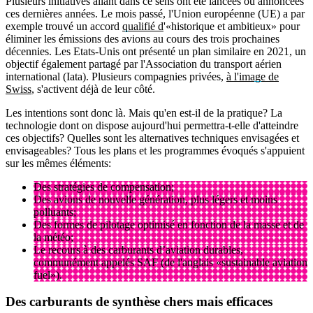
Plusieurs initiatives allant dans ce sens ont été lancées ou annoncées
ces dernières années. Le mois passé, l'Union européenne (UE) a par
exemple trouvé un accord
qualifié d
'«historique et ambitieux» pour
éliminer les émissions des avions au cours des trois prochaines
décennies. Les Etats-Unis ont présenté un plan similaire en 2021, un
objectif également partagé par l'Association du transport aérien
international (Iata). Plusieurs compagnies privées,
à l'image de
Swiss
, s'activent déjà de leur côté.
Les intentions sont donc là. Mais qu'en est-il de la pratique? La
technologie dont on dispose aujourd'hui permettra-t-elle d'atteindre
ces objectifs? Quelles sont les alternatives techniques envisagées et
envisageables? Tous les plans et les programmes évoqués s'appuient
sur les mêmes éléments:
Des stratégies de compensation;
Des avions de nouvelle génération, plus légers et moins
polluants;
Des formes de pilotage optimisé en fonction de la masse et de
la météo;
Le recours à des carburants d’aviation durables,
communément appelés SAF (de l'anglais «sustainable aviation
fuel»).
Des carburants de synthèse chers mais efficaces