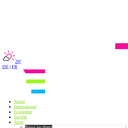
29°
DE
|
FR
Suisse
International
Economie
Société
Sport
News en direct