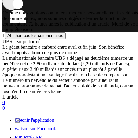
Comme nous voulons continuer à modérer personnellement les débats
de commentaires, nous sommes obligés de fermer la fonction de
commentaire 72 heures après la publication d’un article. Merci de vot
compréhension!
1
Afficher tous les commentaires
UBS a surperformé
Le géant bancaire a carburé entre avril et fin juin. Son bénéfice
avant impôts a bondi de plus de moitié.
La multinationale bancaire UBS a dégagé au deuxième trimestre un
bénéfice net de 2,80 milliards de dollars (2,29 milliards de francs),
supérieur aux 2,40 milliards annoncés un an plus tôt à pareille
époque nonobstant un avantage fiscal sur la base de comparaison.
Le numéro un helvétique du secteur annonce par ailleurs un
nouveau programme de rachat d'actions, doté de 3 milliards, courant
jusqu'en fin d'année prochaine.
L’article
0
0
Obtenir l'application
watson sur Facebook
Publicité / RP