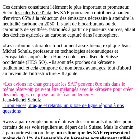
Ces derniers constituent l'élément le plus important et prometteur.
Selon
les calculs de l'Iata
, les SAF pourraient contribuer à hauteur
d'environ 65% à la réduction des émissions nécessaire à atteindre la
neutralité carbone en 2050. Il s'agit de biocarburants ou de
carburants de synthèse, fabriqués à partir de plusieurs sources, allant
des déchets agricoles au carbone capturé dans l'atmosphère.
«Les carburants durables fonctionnent assez bien», explique Jean-
Michel Schulz, professeur en technologies aéronautiques et
aérospatiales auprès de la Haute école spécialisée de Suisse
occidentale (HES-SO). «Ils sont très proches du kérosène
traditionnel et cela comporte de nombreux avantages, tout d'abord
au niveau de l'infrastructure.» Il ajoute:
«Les avions ne changent pas: les SAF peuvent être mis dans le
même réservoir, peuvent être mélangés avec le kérosène pour créer
des mélanges, ce qui se fait déjà actuellement»
Jean-Michel Schulz
Turbulences, drague et retards, un pilote de ligne répond à nos
questions
Swiss a par exemple annoncé utiliser des carburants durables pour
certains de ses vols réguliers au départ de la Suisse. Mais le chemin
à parcourir est encore long:
on estime que les SAF représentent
moins de 0,1% de l'ensemble du kérosène actuellement utilisé
,