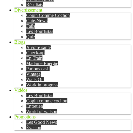
Résultats
Divertissement
Copin Comme Cochon
Cute-News
Fails
Les Bouffistas
Quiz
Blogs
A votre santé
Check-up
En Train
Madame Energie
Parlons cash
Vintage
Watts On
Work in progress
Vidéos
Les Bouffistas
Copin comme cochon
Entretien
World of watson
Promotions
Les Good News
Évasion