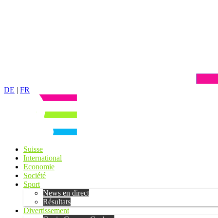
DE
|
FR
Suisse
International
Economie
Société
Sport
News en direct
Résultats
Divertissement