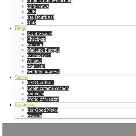
Copin Comme Cochon
Cute-News
Fails
Les Bouffistas
Quiz
Blogs
A votre santé
Check-up
En Train
Madame Energie
Parlons cash
Vintage
Watts On
Work in progress
Vidéos
Les Bouffistas
Copin comme cochon
Entretien
World of watson
Promotions
Les Good News
Évasion