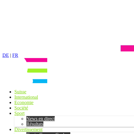
DE
|
FR
Suisse
International
Economie
Société
Sport
News en direct
Résultats
Divertissement