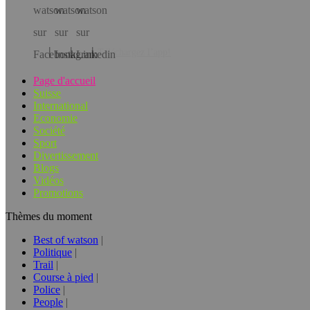
Téléchargez l’app!
Page d'accueil
Suisse
International
Economie
Société
Sport
Divertissement
Blogs
Vidéos
Promotions
Thèmes du moment
Best of watson
Politique
Trail
Course à pied
Police
People