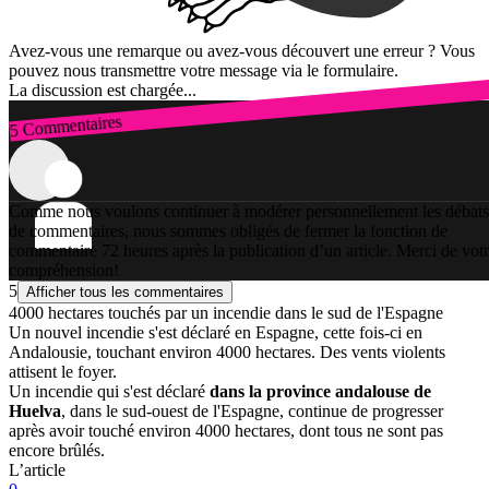
Avez-vous une remarque ou avez-vous découvert une erreur ? Vous
pouvez nous transmettre votre message via le formulaire.
La discussion est chargée...
5 Commentaires
Connexion
Comme nous voulons continuer à modérer personnellement les débats
de commentaires, nous sommes obligés de fermer la fonction de
commentaire 72 heures après la publication d’un article. Merci de vot
compréhension!
5
Afficher tous les commentaires
4000 hectares touchés par un incendie dans le sud de l'Espagne
Un nouvel incendie s'est déclaré en Espagne, cette fois-ci en
Andalousie, touchant environ 4000 hectares. Des vents violents
attisent le foyer.
Un incendie qui s'est déclaré
dans la province andalouse de
Huelva
, dans le sud-ouest de l'Espagne, continue de progresser
après avoir touché environ 4000 hectares, dont tous ne sont pas
encore brûlés.
L’article