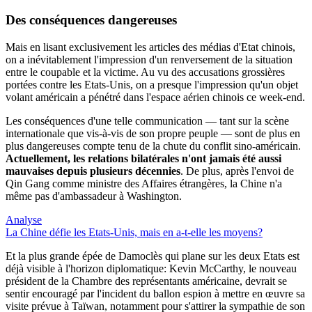
Des conséquences dangereuses
Mais en lisant exclusivement les articles des médias d'Etat chinois,
on a inévitablement l'impression d'un renversement de la situation
entre le coupable et la victime. Au vu des accusations grossières
portées contre les Etats-Unis, on a presque l'impression qu'un objet
volant américain a pénétré dans l'espace aérien chinois ce week-end.
Les conséquences d'une telle communication — tant sur la scène
internationale que vis-à-vis de son propre peuple — sont de plus en
plus dangereuses compte tenu de la chute du conflit sino-américain.
Actuellement, les relations bilatérales n'ont jamais été aussi
mauvaises depuis plusieurs décennies
. De plus, après l'envoi de
Qin Gang comme ministre des Affaires étrangères, la Chine n'a
même pas d'ambassadeur à Washington.
Analyse
La Chine défie les Etats-Unis, mais en a-t-elle les moyens?
Et la plus grande épée de Damoclès qui plane sur les deux Etats est
déjà visible à l'horizon diplomatique: Kevin McCarthy, le nouveau
président de la Chambre des représentants américaine, devrait se
sentir encouragé par l'incident du ballon espion à mettre en œuvre sa
visite prévue à Taïwan, notamment pour s'attirer la sympathie de son