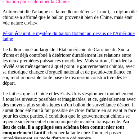
situation pour calomnier la Chine»
Autrement dit: l'attaque est la meilleure défense. Lundi, la diplomatie
chinoise a affirmé que le ballon provenait bien de Chine, mais était
«de nature civile».
Pékin éclaircit le mystère du ballon flottant au-dessus de l'Amérique
latine
Le ballon lancé au large de l'Etat américain de Caroline du Sud a
d'ores et déjà contribué à détériorer durablement les relations entre
les deux premières puissances mondiales. Mais surtout, l'incident a
révélé sans ménagement à quel point le gouvernement chinois, avec
sa rhétorique chargée d'orgueil national et de pseudo-confiance en
soi, rend impossible toute base de discussion constructive dès le
départ.
Le fait est que la Chine et les Etats-Unis s'espionnent mutuellement
à tous les niveaux possibles et imaginables, et ce, généralement avec
des moyens plus sophistiqués qu'un ballon de surveillance désuet. Il
aurait donc été tout à fait possible de clore l'affaire en sauvant la face
pour les deux parties, à condition que le gouvernement chinois se
repente sincèrement et communique de manière transparente.
Au
lieu de cela, il a appliqué son schéma bien connu: nier tout
comportement fauti
f, chercher la faute chez l'autre et passer
immédiatement au mode d'attaque obligatoire.