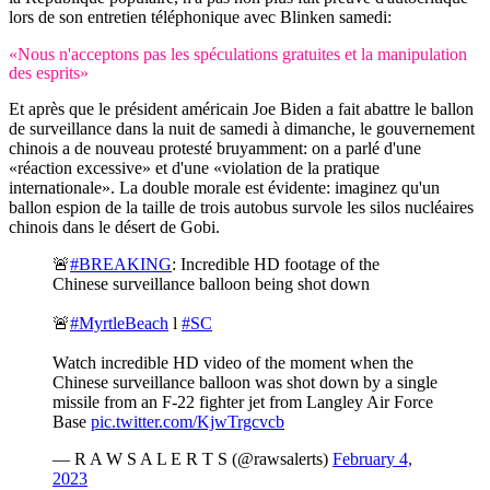
lors de son entretien téléphonique avec Blinken samedi:
«Nous n'acceptons pas les spéculations gratuites et la manipulation
des esprits»
Et après que le président américain Joe Biden a fait abattre le ballon
de surveillance dans la nuit de samedi à dimanche, le gouvernement
chinois a de nouveau protesté bruyamment: on a parlé d'une
«réaction excessive» et d'une «violation de la pratique
internationale». La double morale est évidente: imaginez qu'un
ballon espion de la taille de trois autobus survole les silos nucléaires
chinois dans le désert de Gobi.
🚨
#BREAKING
: Incredible HD footage of the
Chinese surveillance balloon being shot down
🚨
#MyrtleBeach
l
#SC
Watch incredible HD video of the moment when the
Chinese surveillance balloon was shot down by a single
missile from an F-22 fighter jet from Langley Air Force
Base
pic.twitter.com/KjwTrgcvcb
— R A W S A L E R T S (@rawsalerts)
February 4,
2023