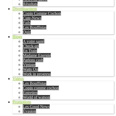
Résultats
Divertissement
Copin Comme Cochon
Cute-News
Fails
Les Bouffistas
Quiz
Blogs
A votre santé
Check-up
En Train
Madame Energie
Parlons cash
Vintage
Watts On
Work in progress
Vidéos
Les Bouffistas
Copin comme cochon
Entretien
World of watson
Promotions
Les Good News
Évasion