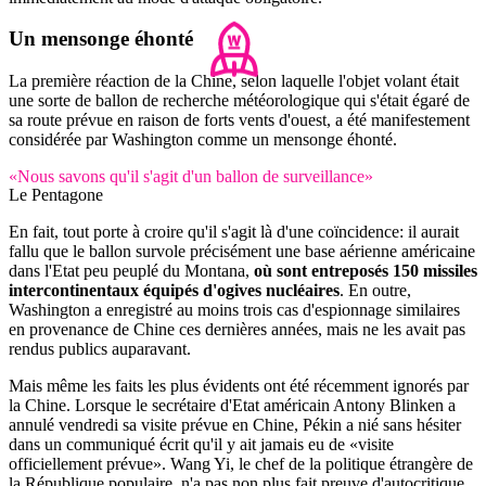
Un mensonge éhonté
La première réaction de la Chine, selon laquelle l'objet volant était
une sorte de ballon de recherche météorologique qui s'était égaré de
sa route prévue en raison de forts vents d'ouest, a été manifestement
considérée par Washington comme un mensonge éhonté.
«Nous savons qu'il s'agit d'un ballon de surveillance»
Le Pentagone
En fait, tout porte à croire qu'il s'agit là d'une coïncidence: il aurait
fallu que le ballon survole précisément une base aérienne américaine
dans l'Etat peu peuplé du Montana,
où sont entreposés 150 missiles
intercontinentaux équipés d'ogives nucléaires
. En outre,
Washington a enregistré au moins trois cas d'espionnage similaires
en provenance de Chine ces dernières années, mais ne les avait pas
rendus publics auparavant.
Mais même les faits les plus évidents ont été récemment ignorés par
la Chine. Lorsque le secrétaire d'Etat américain Antony Blinken a
annulé vendredi sa visite prévue en Chine, Pékin a nié sans hésiter
dans un communiqué écrit qu'il y ait jamais eu de «visite
officiellement prévue». Wang Yi, le chef de la politique étrangère de
la République populaire, n'a pas non plus fait preuve d'autocritique