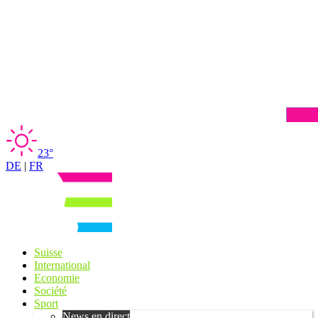
23°
DE
|
FR
Suisse
International
Economie
Société
Sport
News en direct