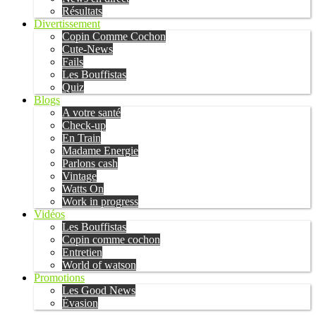
Résultats
Divertissement
Copin Comme Cochon
Cute-News
Fails
Les Bouffistas
Quiz
Blogs
A votre santé
Check-up
En Train
Madame Energie
Parlons cash
Vintage
Watts On
Work in progress
Vidéos
Les Bouffistas
Copin comme cochon
Entretien
World of watson
Promotions
Les Good News
Évasion