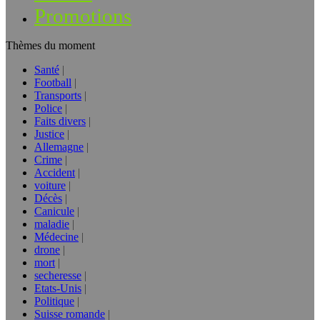
Promotions
Thèmes du moment
Santé
Football
Transports
Police
Faits divers
Justice
Allemagne
Crime
Accident
voiture
Décès
Canicule
maladie
Médecine
drone
mort
secheresse
Etats-Unis
Politique
Suisse romande