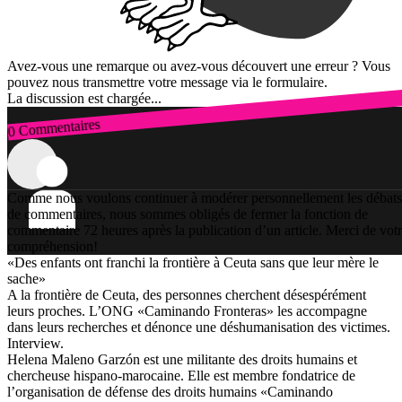
Avez-vous une remarque ou avez-vous découvert une erreur ? Vous
pouvez nous transmettre votre message via le formulaire.
La discussion est chargée...
0 Commentaires
Connexion
Comme nous voulons continuer à modérer personnellement les débats
de commentaires, nous sommes obligés de fermer la fonction de
commentaire 72 heures après la publication d’un article. Merci de vot
compréhension!
«Des enfants ont franchi la frontière à Ceuta sans que leur mère le
sache»
A la frontière de Ceuta, des personnes cherchent désespérément
leurs proches. L’ONG «Caminando Fronteras» les accompagne
dans leurs recherches et dénonce une déshumanisation des victimes.
Interview.
Helena Maleno Garzón est une militante des droits humains et
chercheuse hispano-marocaine. Elle est membre fondatrice de
l’organisation de défense des droits humains «Caminando