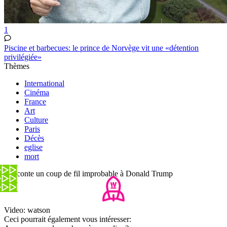
1
Piscine et barbecues: le prince de Norvège vit une «détention
privilégiée»
Thèmes
International
Cinéma
France
Art
Culture
Paris
Décès
eglise
mort
Il raconte un coup de fil improbable à Donald Trump
Video: watson
Ceci pourrait également vous intéresser: