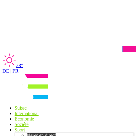
28°
DE
|
FR
Suisse
International
Economie
Société
Sport
News en direct