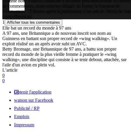
Comme nous voulons continuer à modérer personnellement les débats
de commentaires, nous sommes obligés de fermer la fonction de
commentaire 72 heures après la publication d’un article. Merci de vot
compréhension!
1
Afficher tous les commentaires
Elle bat un record du monde à 97 ans
A 97 ans, une Britannique a de nouveau inscrit son nom au
Guinness en battant son propre record de «wing walking». Un
exploit réalisé un an après avoir subi un AVC.
Betty Bromage, une Britannique de 97 ans, a battu son propre
record du monde de la plus vieille femme à pratiquer le «wing
walking», une discipline qui consiste à se tenir debout, attachée, sur
l'aile d'un avion en plein vol.
L’article
0
0
Obtenir l'application
watson sur Facebook
Publicité / RP
Emplois
Impressum