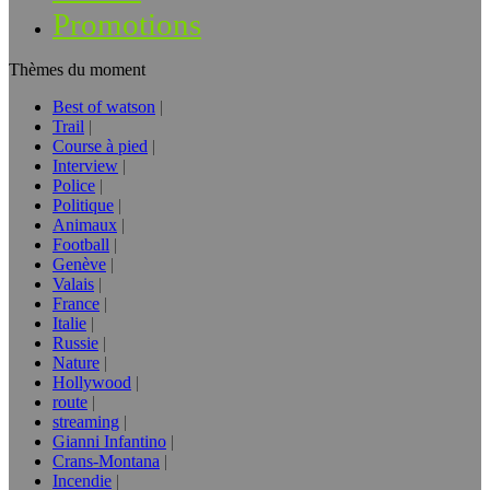
Promotions
Thèmes du moment
Best of watson
Trail
Course à pied
Interview
Police
Politique
Animaux
Football
Genève
Valais
France
Italie
Russie
Nature
Hollywood
route
streaming
Gianni Infantino
Crans-Montana
Incendie