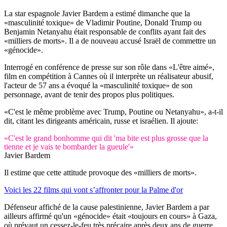
La star espagnole Javier Bardem a estimé dimanche que la
«masculinité toxique» de Vladimir Poutine, Donald Trump ou
Benjamin Netanyahu était responsable de conflits ayant fait des
«milliers de morts». Il a de nouveau accusé Israël de commettre un
«génocide».
Interrogé en conférence de presse sur son rôle dans «L'être aimé»,
film en compétition à Cannes où il interprète un réalisateur abusif,
l'acteur de 57 ans a évoqué la «masculinité toxique» de son
personnage, avant de tenir des propos plus politiques.
«C'est le même problème avec Trump, Poutine ou Netanyahu», a-t-il
dit, citant les dirigeants américain, russe et israélien. Il ajoute:
«C'est le grand bonhomme qui dit 'ma bite est plus grosse que la
tienne et je vais te bombarder la gueule'»
Javier Bardem
Il estime que cette attitude provoque des «milliers de morts».
Voici les 22 films qui vont s’affronter pour la Palme d'or
Défenseur affiché de la cause palestinienne, Javier Bardem a par
ailleurs affirmé qu'un «génocide» était «toujours en cours» à Gaza,
où prévaut un cessez-le-feu très précaire après deux ans de guerre