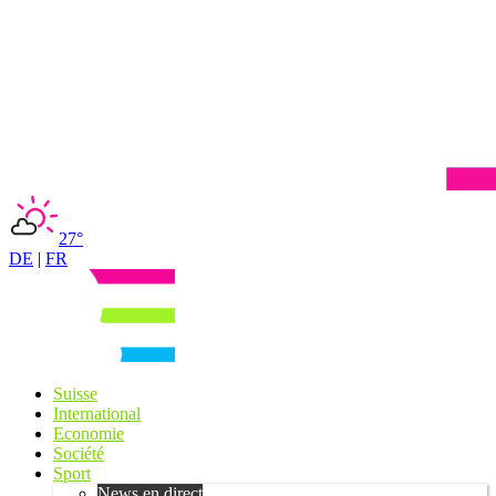
27°
DE
|
FR
Suisse
International
Economie
Société
Sport
News en direct