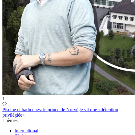
1
Piscine et barbecues: le prince de Norvège vit une «détention
privilégiée»
Thèmes
International