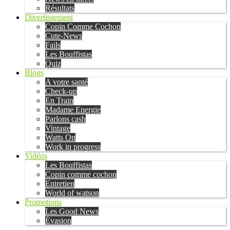
Résultats
Divertissement
Copin Comme Cochon
Cute-News
Fails
Les Bouffistas
Quiz
Blogs
A votre santé
Check-up
En Train
Madame Energie
Parlons cash
Vintage
Watts On
Work in progress
Vidéos
Les Bouffistas
Copin comme cochon
Entretien
World of watson
Promotions
Les Good News
Évasion