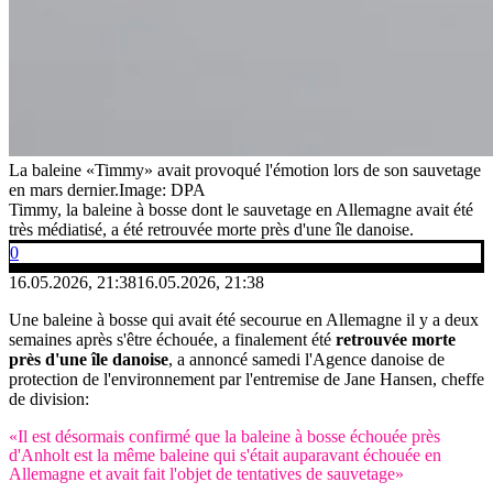
La baleine «Timmy» avait provoqué l'émotion lors de son sauvetage
en mars dernier.
Image: DPA
Timmy, la baleine à bosse dont le sauvetage en Allemagne avait été
très médiatisé, a été retrouvée morte près d'une île danoise.
0
16.05.2026, 21:38
16.05.2026, 21:38
Une baleine à bosse qui avait été secourue en Allemagne il y a deux
semaines après s'être échouée, a finalement été
retrouvée morte
près d'une île danoise
, a annoncé samedi l'Agence danoise de
protection de l'environnement par l'entremise de Jane Hansen, cheffe
de division:
«Il est désormais confirmé que la baleine à bosse échouée près
d'Anholt est la même baleine qui s'était auparavant échouée en
Allemagne et avait fait l'objet de tentatives de sauvetage»