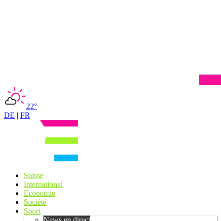
22°
DE
|
FR
Suisse
International
Economie
Société
Sport
News en direct