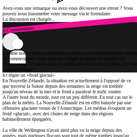
Avez-vous une remarque ou avez-vous découvert une erreur ? Vous
pouvez nous transmettre votre message via le formulaire.
La discussion est chargée...
0 Commentaires
Connexion
Comme nous voulons continuer à modérer personnellement les débats
de commentaires, nous sommes obligés de fermer la fonction de
commentaire 72 heures après la publication d’un article. Merci de vot
compréhension!
Ici règne un «froid glacial»
En Nouvelle-Zélande, la situation est actuellement à l'opposé de ce
que traverse la Suisse depuis des semaines: la neige est tombée
jusqu'au niveau de la mer et le froid a paralysé le trafic routier.
A l'autre bout du monde, tout est un peu différent. En tout cas sur le
plan de la météo. La Nouvelle-Zélande est en effet balayée par une
offensive glaciaire venue de l'Antarctique. Les médias évoquent un
froid «glacial», avec des chutes de neige dans des régions
habituellement épargnées.
La ville de Wellington n'avait ainsi plus vu la neige depuis des
années, mais quelques flocons sont tout de même tombés jusqu'au