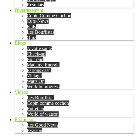
Résultats
Divertissement
Copin Comme Cochon
Cute-News
Fails
Les Bouffistas
Quiz
Blogs
A votre santé
Check-up
En Train
Madame Energie
Parlons cash
Vintage
Watts On
Work in progress
Vidéos
Les Bouffistas
Copin comme cochon
Entretien
World of watson
Promotions
Les Good News
Évasion