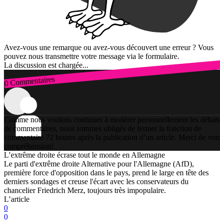
Avez-vous une remarque ou avez-vous découvert une erreur ? Vous
pouvez nous transmettre votre message via le formulaire.
La discussion est chargée...
0 Commentaires
Connexion
Comme nous voulons continuer à modérer personnellement les débats
de commentaires, nous sommes obligés de fermer la fonction de
commentaire 72 heures après la publication d’un article. Merci de vot
compréhension!
L’extrême droite écrase tout le monde en Allemagne
Le parti d'extrême droite Alternative pour l'Allemagne (AfD),
première force d'opposition dans le pays, prend le large en tête des
derniers sondages et creuse l'écart avec les conservateurs du
chancelier Friedrich Merz, toujours très impopulaire.
L’article
0
0