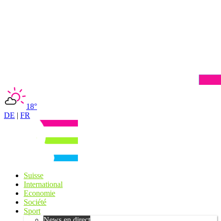
18°
DE
|
FR
Suisse
International
Economie
Société
Sport
News en direct