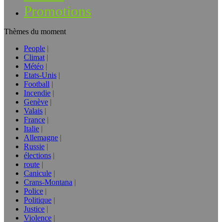
Promotions
Thèmes du moment
People
Climat
Météo
Etats-Unis
Football
Incendie
Genève
Valais
France
Italie
Allemagne
Russie
élections
route
Canicule
Crans-Montana
Police
Politique
Justice
Violence