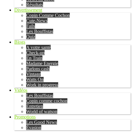
Résultats
Divertissement
Copin Comme Cochon
Cute-News
Fails
Les Bouffistas
Quiz
Blogs
A votre santé
Check-up
En Train
Madame Energie
Parlons cash
Vintage
Watts On
Work in progress
Vidéos
Les Bouffistas
Copin comme cochon
Entretien
World of watson
Promotions
Les Good News
Évasion