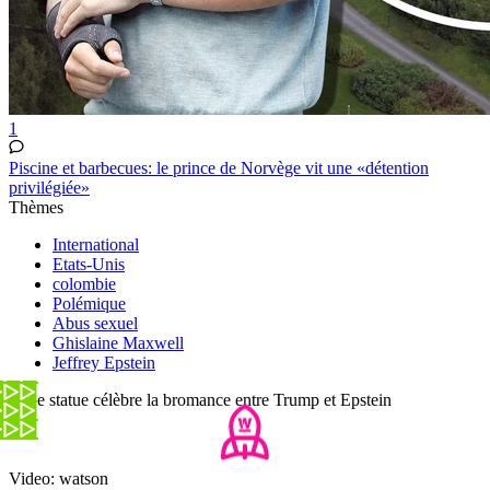
1
Piscine et barbecues: le prince de Norvège vit une «détention
privilégiée»
Thèmes
International
Etats-Unis
colombie
Polémique
Abus sexuel
Ghislaine Maxwell
Jeffrey Epstein
Cette statue célèbre la bromance entre Trump et Epstein
Video: watson