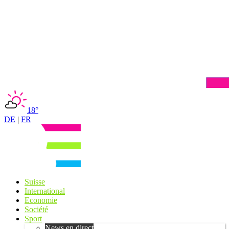
18°
DE
|
FR
Suisse
International
Economie
Société
Sport
News en direct