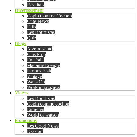
Résultats
Divertissement
Copin Comme Cochon
Cute-News
Fails
Les Bouffistas
Quiz
Blogs
A votre santé
Check-up
En Train
Madame Energie
Parlons cash
Vintage
Watts On
Work in progress
Vidéos
Les Bouffistas
Copin comme cochon
Entretien
World of watson
Promotions
Les Good News
Évasion