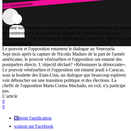
0 Commentaires
Connexion
Comme nous voulons continuer à modérer personnellement les débats
de commentaires, nous sommes obligés de fermer la fonction de
commentaire 72 heures après la publication d’un article. Merci de vot
compréhension!
Le pouvoir et l'opposition entament le dialogue au Venezuela
Sept mois après la capture de Nicolás Maduro de la part de l'armée
américaine, le pouvoir vénézuélien et l'opposition ont entamé des
pourparlers directs. L'objectif déclaré? «Réinstaurer la démocratie».
Le pouvoir vénézuélien et l'opposition ont entamé jeudi à Caracas,
sous la houlette des Etats-Unis, un dialogue que beaucoup espèrent
voir déboucher sur une transition politique et des élections. La
cheffe de l'opposition Maria Corina Machado, en exil, n'y participe
pas.
L’article
0
0
Obtenir l'application
watson sur Facebook