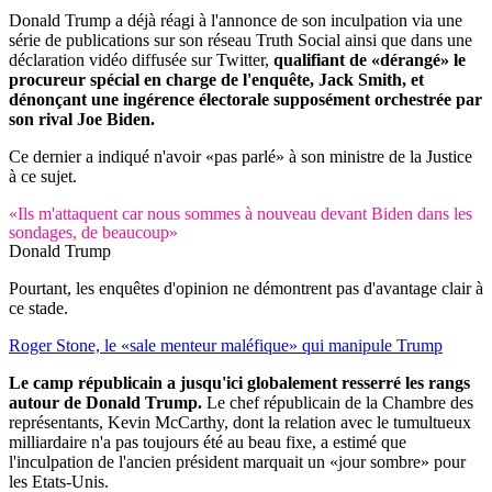
Donald Trump a déjà réagi à l'annonce de son inculpation via une
série de publications sur son réseau Truth Social ainsi que dans une
déclaration vidéo diffusée sur Twitter,
qualifiant de «dérangé» le
procureur spécial en charge de l'enquête, Jack Smith, et
dénonçant une ingérence électorale supposément orchestrée par
son rival Joe Biden.
Ce dernier a indiqué n'avoir «pas parlé» à son ministre de la Justice
à ce sujet.
«Ils m'attaquent car nous sommes à nouveau devant Biden dans les
sondages, de beaucoup»
Donald Trump
Pourtant, les enquêtes d'opinion ne démontrent pas d'avantage clair à
ce stade.
Roger Stone, le «sale menteur maléfique» qui manipule Trump
Le camp républicain a jusqu'ici globalement resserré les rangs
autour de Donald Trump.
Le chef républicain de la Chambre des
représentants, Kevin McCarthy, dont la relation avec le tumultueux
milliardaire n'a pas toujours été au beau fixe, a estimé que
l'inculpation de l'ancien président marquait un «jour sombre» pour
les Etats-Unis.