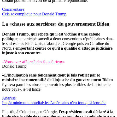
sortant poursuit le favori de la primaire républicaine.
Commentaire
Cela se complique pour Donald Trump
La «chasse aux sorcières» du gouvernement Biden
Donald Trump, qui répète qu'il est victime d'une cabale
politique
, a participé samedi à deux conventions républicaines dans
le sud-est des Etats-Unis, d'abord en Géorgie puis en Caroline du
Nord,
s'emportant contre ce qu'il a qualifié d'attaque judiciaire
injuste à son encontre.
«Vous avez affaire à des fous furieux»
Donald Trump
«L'inculpation sans fondement dont je fais l'objet par le
ministère instrumentalisé de l'injustice du gouvernement Biden
figurera parmi les abus de pouvoir les plus terribles de l'histoire de
notre pays», a-t-il lancé.
Analyse
Impôt minimum mondial: les Américains n'en font qu'à leur tête
Plus tôt, à Colombus, en Géorgie,
l'ex-président avait déclaré à la
foule être la cible de poursuites en raison de sa candidature à un