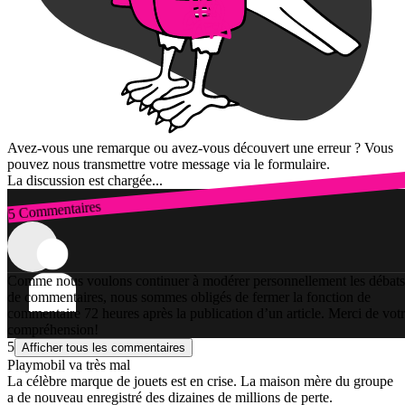
Avez-vous une remarque ou avez-vous découvert une erreur ? Vous
pouvez nous transmettre votre message via le formulaire.
La discussion est chargée...
5 Commentaires
Connexion
Comme nous voulons continuer à modérer personnellement les débats
de commentaires, nous sommes obligés de fermer la fonction de
commentaire 72 heures après la publication d’un article. Merci de vot
compréhension!
5
Afficher tous les commentaires
Playmobil va très mal
La célèbre marque de jouets est en crise. La maison mère du groupe
a de nouveau enregistré des dizaines de millions de perte.