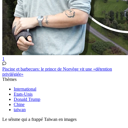
1
Piscine et barbecues: le prince de Norvège vit une «détention
privilégiée»
Thèmes
International
Etats-Unis
Donald Trump
Chine
taïwan
Le séisme qui a frappé Taïwan en images