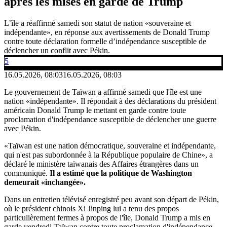
après les mises en garde de Trump
L’île a réaffirmé samedi son statut de nation «souveraine et
indépendante», en réponse aux avertissements de Donald Trump
contre toute déclaration formelle d’indépendance susceptible de
déclencher un conflit avec Pékin.
5
16.05.2026, 08:03
16.05.2026, 08:03
Le gouvernement de Taïwan a affirmé samedi que l'île est une
nation «indépendante». Il répondait à des déclarations du président
américain Donald Trump le mettant en garde contre toute
proclamation d'indépendance susceptible de déclencher une guerre
avec Pékin.
«Taïwan est une nation démocratique, souveraine et indépendante,
qui n'est pas subordonnée à la République populaire de Chine», a
déclaré le ministère taïwanais des Affaires étrangères dans un
communiqué.
Il a estimé que la politique de Washington
demeurait «inchangée».
Dans un entretien télévisé enregistré peu avant son départ de Pékin,
où le président chinois Xi Jinping lui a tenu des propos
particulièrement fermes à propos de l'île, Donald Trump a mis en
garde vendredi Taïwan contre toute proclamation d'indépendance.