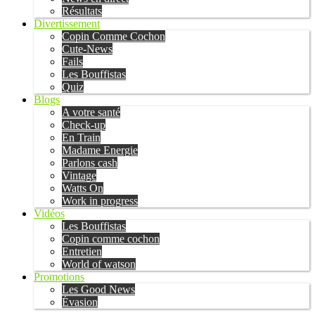
Résultats
Divertissement
Copin Comme Cochon
Cute-News
Fails
Les Bouffistas
Quiz
Blogs
A votre santé
Check-up
En Train
Madame Energie
Parlons cash
Vintage
Watts On
Work in progress
Vidéos
Les Bouffistas
Copin comme cochon
Entretien
World of watson
Promotions
Les Good News
Évasion