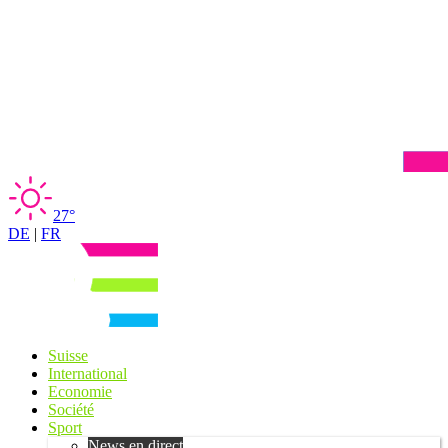
27°
DE
|
FR
Suisse
International
Economie
Société
Sport
News en direct