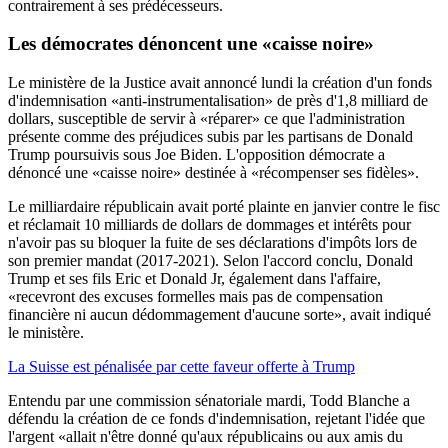
contrairement à ses prédécesseurs.
Les démocrates dénoncent une «caisse noire»
Le ministère de la Justice avait annoncé lundi la création d'un fonds
d'indemnisation «anti-instrumentalisation» de près d'1,8 milliard de
dollars, susceptible de servir à «réparer» ce que l'administration
présente comme des préjudices subis par les partisans de Donald
Trump poursuivis sous Joe Biden. L'opposition démocrate a
dénoncé une «caisse noire» destinée à «récompenser ses fidèles».
Le milliardaire républicain avait porté plainte en janvier contre le fisc
et réclamait 10 milliards de dollars de dommages et intérêts pour
n'avoir pas su bloquer la fuite de ses déclarations d'impôts lors de
son premier mandat (2017-2021). Selon l'accord conclu, Donald
Trump et ses fils Eric et Donald Jr, également dans l'affaire,
«recevront des excuses formelles mais pas de compensation
financière ni aucun dédommagement d'aucune sorte», avait indiqué
le ministère.
La Suisse est pénalisée par cette faveur offerte à Trump
Entendu par une commission sénatoriale mardi, Todd Blanche a
défendu la création de ce fonds d'indemnisation, rejetant l'idée que
l'argent «allait n'être donné qu'aux républicains ou aux amis du