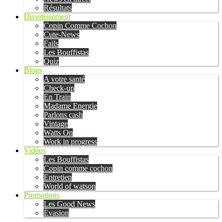
Résultats
Divertissement
Copin Comme Cochon
Cute-News
Fails
Les Bouffistas
Quiz
Blogs
A votre santé
Check-up
En Train
Madame Energie
Parlons cash
Vintage
Watts On
Work in progress
Vidéos
Les Bouffistas
Copin comme cochon
Entretien
World of watson
Promotions
Les Good News
Évasion