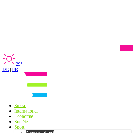
29°
DE
|
FR
Suisse
International
Economie
Société
Sport
News en direct