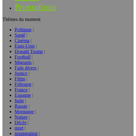
Promotions
Thèmes du moment
Politique
Santé
Cinéma
Etats-Unis
Donald Trump
Football
Migrants
Faits divers
Justice
Films
Fribourg
France
Espagne
Italie
Russie
Montagne
Nature
Décès
mort
immigration