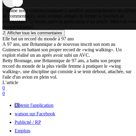
Comme nous voulons continuer à modérer personnellement les débats
de commentaires, nous sommes obligés de fermer la fonction de
commentaire 72 heures après la publication d’un article. Merci de vot
compréhension!
2
Afficher tous les commentaires
Elle bat un record du monde à 97 ans
A 97 ans, une Britannique a de nouveau inscrit son nom au
Guinness en battant son propre record de «wing walking». Un
exploit réalisé un an après avoir subi un AVC.
Betty Bromage, une Britannique de 97 ans, a battu son propre
record du monde de la plus vieille femme à pratiquer le «wing
walking», une discipline qui consiste à se tenir debout, attachée, sur
l'aile d'un avion en plein vol.
L’article
0
0
Obtenir l'application
watson sur Facebook
Publicité / RP
Emplois