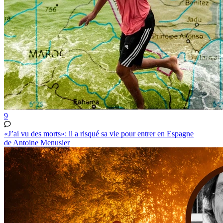
9
«J’ai vu des morts»: il a risqué sa vie pour entrer en Espagne
de Antoine Menusier