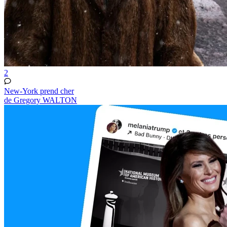
2
New-York prend cher
de Gregory WALTON