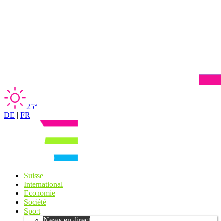
25°
DE
|
FR
Suisse
International
Economie
Société
Sport
News en direct