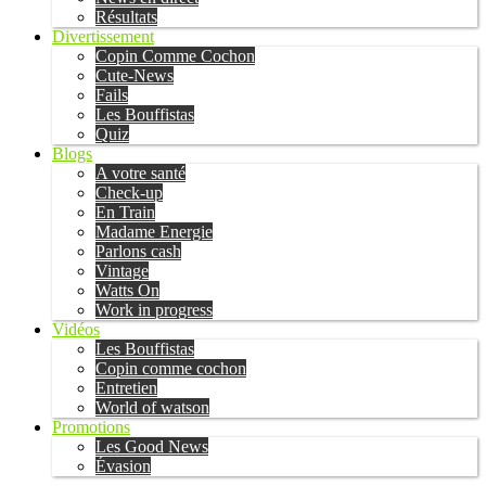
Résultats
Divertissement
Copin Comme Cochon
Cute-News
Fails
Les Bouffistas
Quiz
Blogs
A votre santé
Check-up
En Train
Madame Energie
Parlons cash
Vintage
Watts On
Work in progress
Vidéos
Les Bouffistas
Copin comme cochon
Entretien
World of watson
Promotions
Les Good News
Évasion