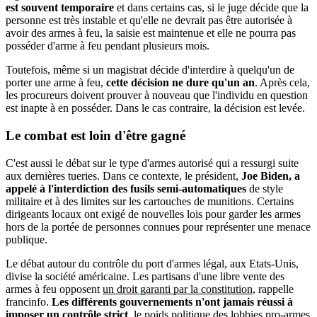
est souvent temporaire
et dans certains cas, si le juge décide que la
personne est très instable et qu'elle ne devrait pas être autorisée à
avoir des armes à feu, la saisie est maintenue et elle ne pourra pas
posséder d'arme à feu pendant plusieurs mois.
Toutefois, même si un magistrat décide d'interdire à quelqu'un de
porter une arme à feu,
cette décision ne dure qu'un an
. Après cela,
les procureurs doivent prouver à nouveau que l'individu en question
est inapte à en posséder. Dans le cas contraire, la décision est levée.
Le combat est loin d'être gagné
C'est aussi le débat sur le type d'armes autorisé qui a ressurgi suite
aux dernières tueries. Dans ce contexte, le président,
Joe Biden, a
appelé à l'interdiction des fusils semi-automatiques
de style
militaire et à des limites sur les cartouches de munitions. Certains
dirigeants locaux ont exigé de nouvelles lois pour garder les armes
hors de la portée de personnes connues pour représenter une menace
publique.
Le débat autour du contrôle du port d'armes légal, aux Etats-Unis,
divise la société américaine. Les partisans d'une libre vente des
armes à feu opposent
un droit garanti par la constitution
, rappelle
francinfo.
Les différents gouvernements n'ont jamais réussi à
imposer un contrôle strict
, le poids politique des lobbies pro-armes