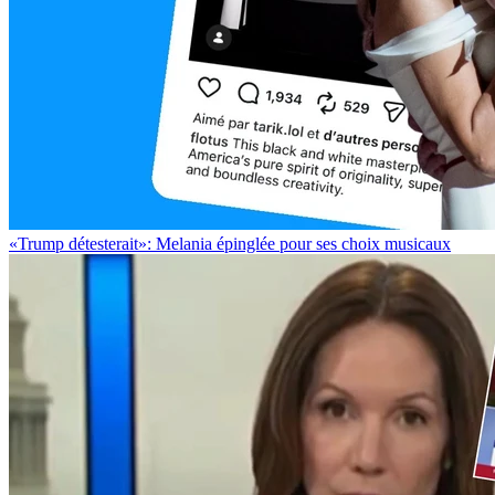
«Trump détesterait»: Melania épinglée pour ses choix musicaux