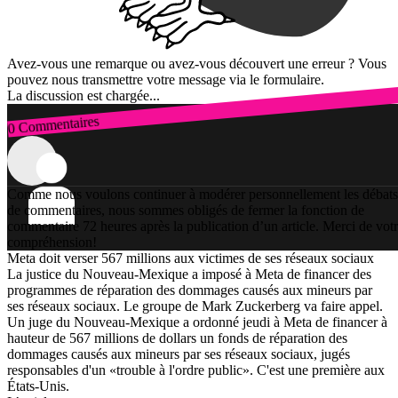
Avez-vous une remarque ou avez-vous découvert une erreur ? Vous
pouvez nous transmettre votre message via le formulaire.
La discussion est chargée...
0 Commentaires
Connexion
Comme nous voulons continuer à modérer personnellement les débats
de commentaires, nous sommes obligés de fermer la fonction de
commentaire 72 heures après la publication d’un article. Merci de vot
compréhension!
Meta doit verser 567 millions aux victimes de ses réseaux sociaux
La justice du Nouveau-Mexique a imposé à Meta de financer des
programmes de réparation des dommages causés aux mineurs par
ses réseaux sociaux. Le groupe de Mark Zuckerberg va faire appel.
Un juge du Nouveau-Mexique a ordonné jeudi à Meta de financer à
hauteur de 567 millions de dollars un fonds de réparation des
dommages causés aux mineurs par ses réseaux sociaux, jugés
responsables d'un «trouble à l'ordre public». C'est une première aux
États-Unis.