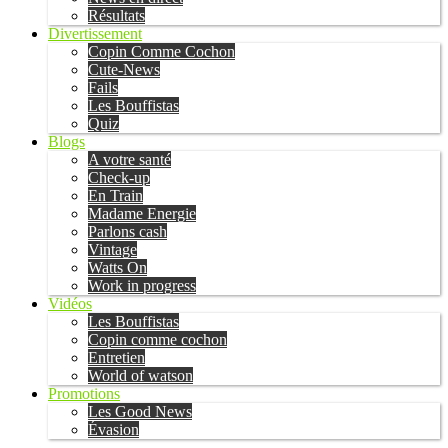
Résultats
Divertissement
Copin Comme Cochon
Cute-News
Fails
Les Bouffistas
Quiz
Blogs
A votre santé
Check-up
En Train
Madame Energie
Parlons cash
Vintage
Watts On
Work in progress
Vidéos
Les Bouffistas
Copin comme cochon
Entretien
World of watson
Promotions
Les Good News
Évasion