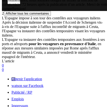
de commentaires, nous sommes obligés de fermer la fonction de
commentaire 72 heures après la publication d’un article. Merci de vot
compréhension!
2
Afficher tous les commentaires
L'Espagne impose à son tour des contrôles aux voyageurs italiens
Après la décision italienne de suspendre l'Accord de Schengen vis-
à-vis de l'Espagne suite à l'afflux incontrôlé de migrants à Ceuta,
l'Espagne va instaurer des contrôles temporaires visant les voyageurs
italiens.
L'Espagne va instaurer des contrôles temporaires aux frontières à ses
ports et aéroports
pour les voyageurs en provenance d'Italie
, en
réponse aux mesures similaires imposées par Rome après l'afflux
massif de migrants à Ceuta, a annoncé vendredi le ministère
espagnol de l'intérieur.
L’article
0
0
Obtenir l'application
watson sur Facebook
Publicité / RP
Emplois
Impressum