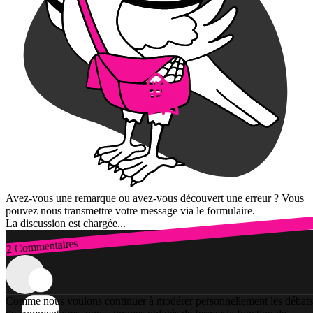
Avez-vous une remarque ou avez-vous découvert une erreur ? Vous
pouvez nous transmettre votre message via le formulaire.
La discussion est chargée...
2 Commentaires
Connexion
Comme nous voulons continuer à modérer personnellement les débats