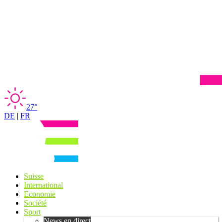
27°
DE
|
FR
Suisse
International
Economie
Société
Sport
News en direct