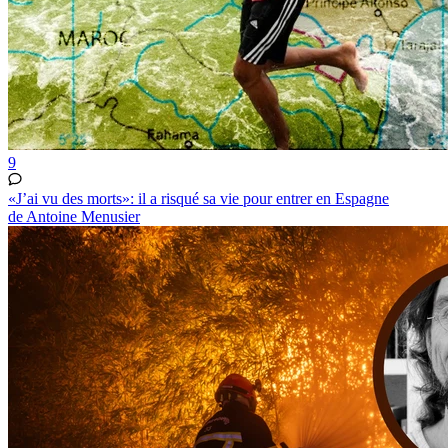
9
«J’ai vu des morts»: il a risqué sa vie pour entrer en Espagne
de Antoine Menusier