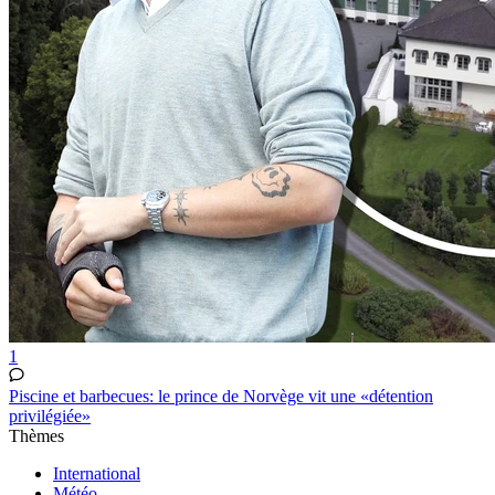
1
Piscine et barbecues: le prince de Norvège vit une «détention
privilégiée»
Thèmes
International
Météo