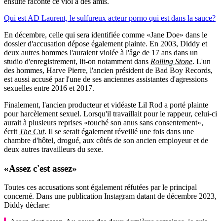
ensuite raconté ce viol à des amis.
Qui est AD Laurent, le sulfureux acteur porno qui est dans la sauce?
En décembre, celle qui sera identifiée comme «Jane Doe» dans le
dossier d'accusation dépose également plainte. En 2003, Diddy et
deux autres hommes l'auraient violée à l'âge de 17 ans dans un
studio d'enregistrement, lit-on notamment dans
Rolling Stone
. L'un
des hommes, Harve Pierre, l'ancien président de Bad Boy Records,
est aussi accusé par l'une de ses anciennes assistantes d'agressions
sexuelles entre 2016 et 2017.
Finalement, l'ancien producteur et vidéaste Lil Rod a porté plainte
pour harcèlement sexuel. Lorsqu'il travaillait pour le rappeur, celui-ci
aurait à plusieurs reprises «touché son anus sans consentement»,
écrit
The Cut
. Il se serait également réveillé une fois dans une
chambre d'hôtel, drogué, aux côtés de son ancien employeur et de
deux autres travailleurs du sexe.
«Assez c'est assez»
Toutes ces accusations sont également réfutées par le principal
concerné. Dans une publication Instagram datant de décembre 2023,
Diddy déclare: