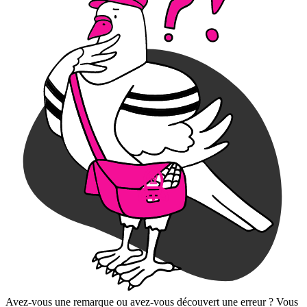
Avez-vous une remarque ou avez-vous découvert une erreur ? Vous