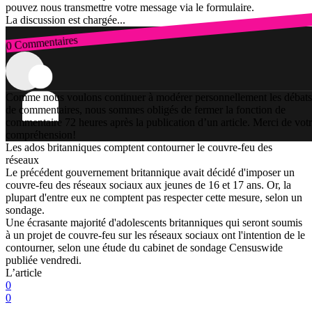
pouvez nous transmettre votre message via le formulaire.
La discussion est chargée...
0 Commentaires
Connexion
Comme nous voulons continuer à modérer personnellement les débats
de commentaires, nous sommes obligés de fermer la fonction de
commentaire 72 heures après la publication d’un article. Merci de vot
compréhension!
Les ados britanniques comptent contourner le couvre-feu des
réseaux
Le précédent gouvernement britannique avait décidé d'imposer un
couvre-feu des réseaux sociaux aux jeunes de 16 et 17 ans. Or, la
plupart d'entre eux ne comptent pas respecter cette mesure, selon un
sondage.
Une écrasante majorité d'adolescents britanniques qui seront soumis
à un projet de couvre-feu sur les réseaux sociaux ont l'intention de le
contourner, selon une étude du cabinet de sondage Censuswide
publiée vendredi.
L’article
0
0