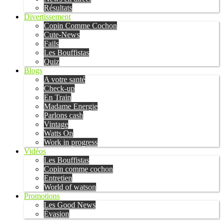
Résultats
Divertissement
Copin Comme Cochon
Cute-News
Fails
Les Bouffistas
Quiz
Blogs
A votre santé
Check-up
En Train
Madame Energie
Parlons cash
Vintage
Watts On
Work in progress
Vidéos
Les Bouffistas
Copin comme cochon
Entretien
World of watson
Promotions
Les Good News
Évasion