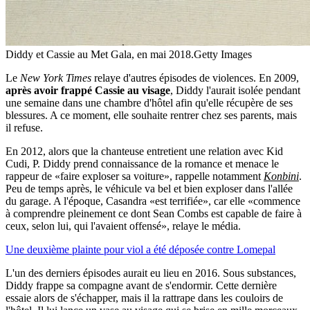
Diddy et Cassie au Met Gala, en mai 2018.
Getty Images
Le
New York Times
relaye d'autres épisodes de violences. En 2009,
après avoir frappé Cassie au visage
, Diddy l'aurait isolée pendant
une semaine dans une chambre d'hôtel afin qu'elle récupère de ses
blessures. A ce moment, elle souhaite rentrer chez ses parents, mais
il refuse.
En 2012, alors que la chanteuse entretient une relation avec Kid
Cudi, P. Diddy prend connaissance de la romance et menace le
rappeur de «faire exploser sa voiture», rappelle notamment
Konbini
.
Peu de temps après, le véhicule va bel et bien exploser dans l'allée
du garage. A l'époque, Casandra «est terrifiée», car elle «commence
à comprendre pleinement ce dont Sean Combs est capable de faire à
ceux, selon lui, qui l'avaient offensé», relaye le média.
Une deuxième plainte pour viol a été déposée contre Lomepal
L'un des derniers épisodes aurait eu lieu en 2016. Sous substances,
Diddy frappe sa compagne avant de s'endormir. Cette dernière
essaie alors de s'échapper, mais il la rattrape dans les couloirs de