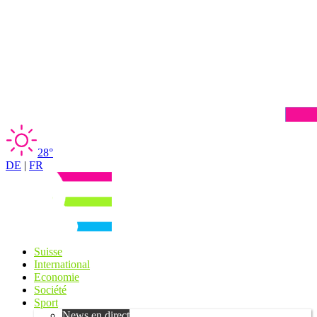
28°
DE
|
FR
Suisse
International
Economie
Société
Sport
News en direct