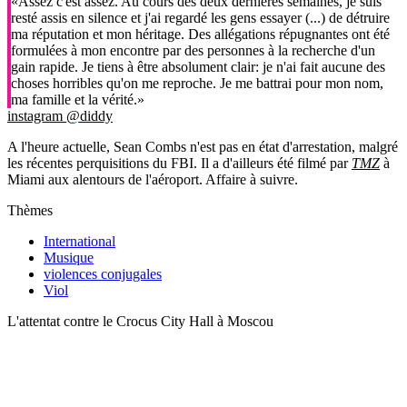
«Assez c'est assez. Au cours des deux dernières semaines, je suis
resté assis en silence et j'ai regardé les gens essayer (...) de détruire
ma réputation et mon héritage. Des allégations répugnantes ont été
formulées à mon encontre par des personnes à la recherche d'un
gain rapide. Je tiens à être absolument clair: je n'ai fait aucune des
choses horribles qu'on me reproche. Je me battrai pour mon nom,
ma famille et la vérité.»
instagram @diddy
A l'heure actuelle, Sean Combs n'est pas en état d'arrestation, malgré
les récentes perquisitions du FBI. Il a d'ailleurs été filmé par
TMZ
à
Miami aux alentours de l'aéroport. Affaire à suivre.
Thèmes
International
Musique
violences conjugales
Viol
L'attentat contre le Crocus City Hall à Moscou