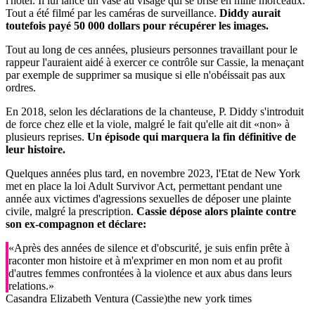
l'hôtel. Il lui lance un vase au visage qui se brise en mille morceaux.
Tout a été filmé par les caméras de surveillance.
Diddy aurait
toutefois payé 50 000 dollars pour récupérer les images.
Tout au long de ces années, plusieurs personnes travaillant pour le
rappeur l'auraient aidé à exercer ce contrôle sur Cassie, la menaçant
par exemple de supprimer sa musique si elle n'obéissait pas aux
ordres.
En 2018, selon les déclarations de la chanteuse, P. Diddy s'introduit
de force chez elle et la viole, malgré le fait qu'elle ait dit «non» à
plusieurs reprises.
Un épisode qui marquera la fin définitive de
leur histoire.
Quelques années plus tard, en novembre 2023, l'Etat de New York
met en place la loi Adult Survivor Act, permettant pendant une
année aux victimes d'agressions sexuelles de déposer une plainte
civile, malgré la prescription.
Cassie dépose alors plainte contre
son ex-compagnon et déclare:
«Après des années de silence et d'obscurité, je suis enfin prête à
raconter mon histoire et à m'exprimer en mon nom et au profit
d'autres femmes confrontées à la violence et aux abus dans leurs
relations.»
Casandra Elizabeth Ventura (Cassie)
the new york times