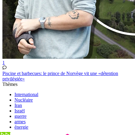
1
Piscine et barbecues: le prince de Norvège vit une «détention
privilégiée»
Thèmes
International
Nucléaire
Iran
Israël
guerre
armes
énergie