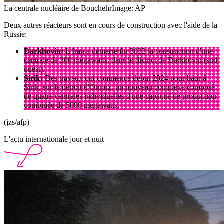
La centrale nucléaire de Bouchehr
Image: AP
Deux autres réacteurs sont en cours de construction avec l'aide de la
Russie:
Darkhovin:
L'Iran a démarré fin 2022 la construction d'une
centrale de 300 mégawatts, dans le district de Darkhovin (sud-
ouest).
Sirik:
Des travaux ont commencé début 2024 pour bâtir à
Sirik, sur le détroit d'Ormuz, un nouveau complexe composé
de quatre centrales individuelles d'une capacité de production
combinée de 5000 mégawatts.
(jzs/afp)
L'actu internationale jour et nuit