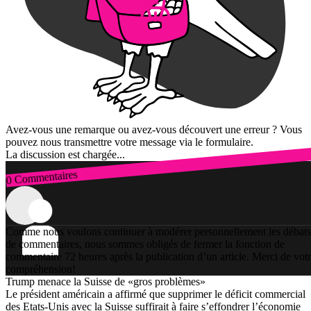
Avez-vous une remarque ou avez-vous découvert une erreur ? Vous
pouvez nous transmettre votre message via le formulaire.
La discussion est chargée...
0 Commentaires
Connexion
Comme nous voulons continuer à modérer personnellement les débats
de commentaires, nous sommes obligés de fermer la fonction de
commentaire 72 heures après la publication d’un article. Merci de vot
compréhension!
Trump menace la Suisse de «gros problèmes»
Le président américain a affirmé que supprimer le déficit commercial
des Etats-Unis avec la Suisse suffirait à faire s’effondrer l’économie