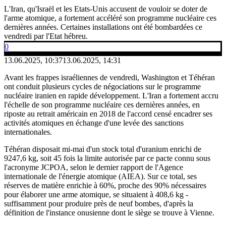
L'Iran, qu'Israël et les Etats-Unis accusent de vouloir se doter de
l'arme atomique, a fortement accéléré son programme nucléaire ces
dernières années. Certaines installations ont été bombardées ce
vendredi par l'Etat hébreu.
0
13.06.2025, 10:37
13.06.2025, 14:31
Avant les frappes israéliennes de vendredi, Washington et Téhéran
ont conduit plusieurs cycles de négociations sur le programme
nucléaire iranien en rapide développement. L'Iran a fortement accru
l'échelle de son programme nucléaire ces dernières années, en
riposte au retrait américain en 2018 de l'accord censé encadrer ses
activités atomiques en échange d'une levée des sanctions
internationales.
Téhéran disposait mi-mai d'un stock total d'uranium enrichi de
9247,6 kg, soit 45 fois la limite autorisée par ce pacte connu sous
l'acronyme JCPOA, selon le dernier rapport de l'Agence
internationale de l'énergie atomique (AIEA). Sur ce total, ses
réserves de matière enrichie à 60%, proche des 90% nécessaires
pour élaborer une arme atomique, se situaient à 408,6 kg -
suffisamment pour produire près de neuf bombes, d'après la
définition de l'instance onusienne dont le siège se trouve à Vienne.