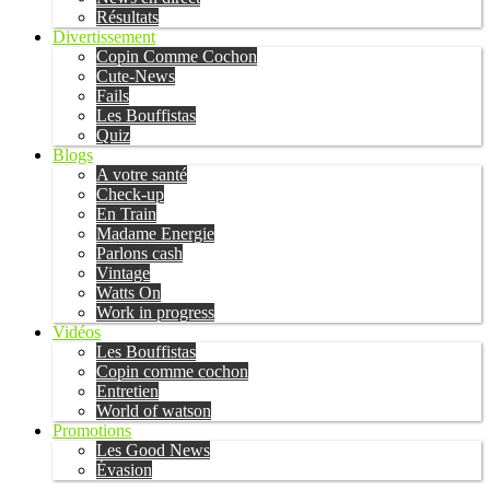
Résultats
Divertissement
Copin Comme Cochon
Cute-News
Fails
Les Bouffistas
Quiz
Blogs
A votre santé
Check-up
En Train
Madame Energie
Parlons cash
Vintage
Watts On
Work in progress
Vidéos
Les Bouffistas
Copin comme cochon
Entretien
World of watson
Promotions
Les Good News
Évasion