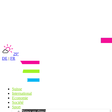
29°
DE
|
FR
Suisse
International
Economie
Société
Sport
News en direct