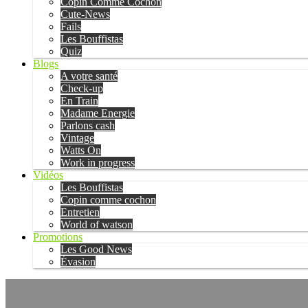
Copin Comme Cochon
Cute-News
Fails
Les Bouffistas
Quiz
Blogs
A votre santé
Check-up
En Train
Madame Energie
Parlons cash
Vintage
Watts On
Work in progress
Vidéos
Les Bouffistas
Copin comme cochon
Entretien
World of watson
Promotions
Les Good News
Évasion