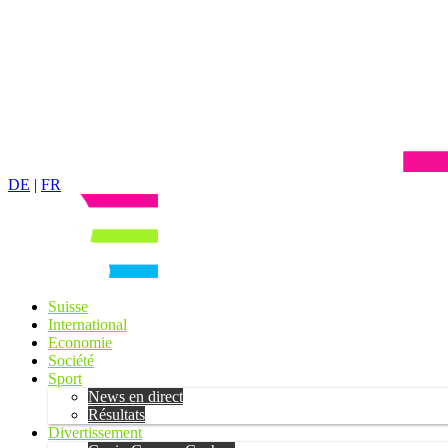
DE
|
FR
Suisse
International
Economie
Société
Sport
News en direct
Résultats
Divertissement