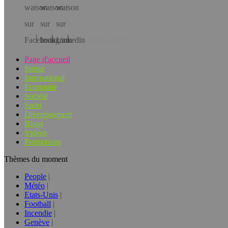
Téléchargez l’app!
Page d'accueil
Suisse
International
Economie
Société
Sport
Divertissement
Blogs
Vidéos
Promotions
Thèmes du moment
People
Météo
Etats-Unis
Football
Incendie
Genève