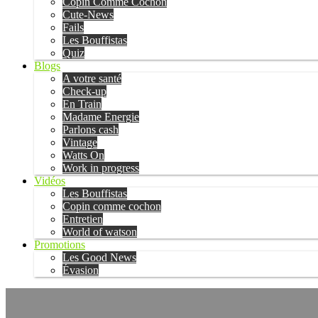
Copin Comme Cochon
Cute-News
Fails
Les Bouffistas
Quiz
Blogs
A votre santé
Check-up
En Train
Madame Energie
Parlons cash
Vintage
Watts On
Work in progress
Vidéos
Les Bouffistas
Copin comme cochon
Entretien
World of watson
Promotions
Les Good News
Évasion