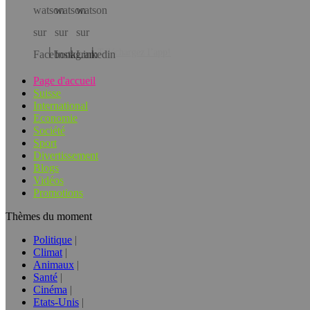
Téléchargez l’app!
Page d'accueil
Suisse
International
Economie
Société
Sport
Divertissement
Blogs
Vidéos
Promotions
Thèmes du moment
Politique
Climat
Animaux
Santé
Cinéma
Etats-Unis