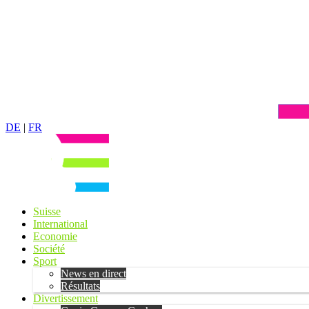
DE
|
FR
Suisse
International
Economie
Société
Sport
News en direct
Résultats
Divertissement