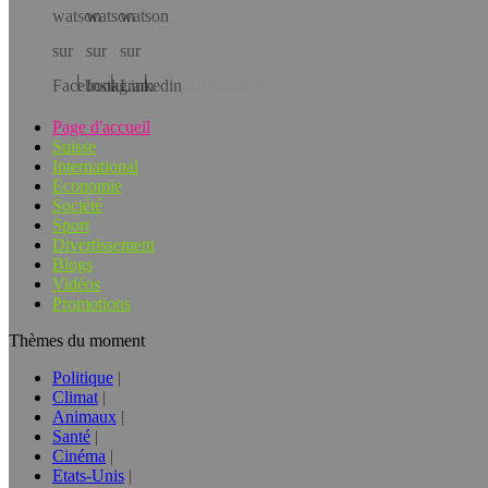
Téléchargez l’app!
Page d'accueil
Suisse
International
Economie
Société
Sport
Divertissement
Blogs
Vidéos
Promotions
Thèmes du moment
Politique
Climat
Animaux
Santé
Cinéma
Etats-Unis