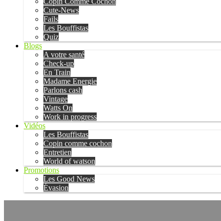
Copin Comme Cochon
Cute-News
Fails
Les Bouffistas
Quiz
Blogs
A votre santé
Check-up
En Train
Madame Energie
Parlons cash
Vintage
Watts On
Work in progress
Vidéos
Les Bouffistas
Copin comme cochon
Entretien
World of watson
Promotions
Les Good News
Évasion