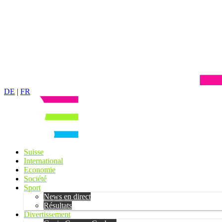
DE
|
FR
Suisse
International
Economie
Société
Sport
News en direct
Résultats
Divertissement