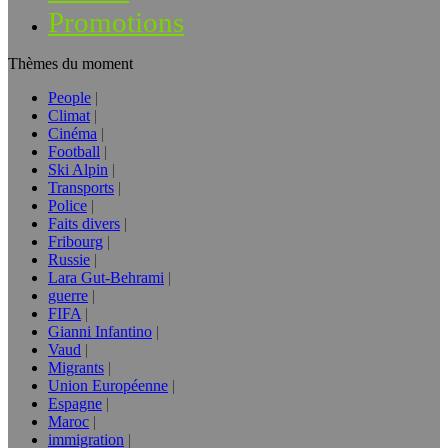
Promotions
Thèmes du moment
People
Climat
Cinéma
Football
Ski Alpin
Transports
Police
Faits divers
Fribourg
Russie
Lara Gut-Behrami
guerre
FIFA
Gianni Infantino
Vaud
Migrants
Union Européenne
Espagne
Maroc
immigration