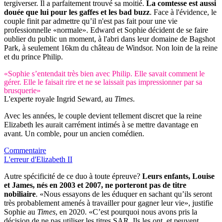
tergiverser. Il a parfaitement trouvé sa moitié.
La comtesse est aussi
douée que lui pour les gaffes et les bad buzz
. Face à l'évidence, le
couple finit par admettre qu’il n'est pas fait pour une vie
professionnelle «normale». Edward et Sophie décident de se faire
oublier du public un moment, à l'abri dans leur domaine de Bagshot
Park, à seulement 16km du château de Windsor. Non loin de la reine
et du prince Philip.
«Sophie s’entendait très bien avec Philip. Elle savait comment le
gérer. Elle le faisait rire et ne se laissait pas impressionner par sa
brusquerie»
L'experte royale Ingrid Seward, au
Times
.
Avec les années, le couple devient tellement discret que la reine
Elizabeth les aurait carrément intimés à se mettre davantage en
avant. Un comble, pour un ancien comédien.
Commentaire
L'erreur d'Elizabeth II
Autre spécificité de ce duo à toute épreuve?
Leurs enfants, Louise
et James, nés en 2003 et 2007, ne porteront pas de titre
nobiliaire
. «Nous essayons de les éduquer en sachant qu’ils seront
très probablement amenés à travailler pour gagner leur vie», justifie
Sophie au
Times
, en 2020. «C’est pourquoi nous avons pris la
décision de ne pas utiliser les titres SAR. Ils les ont, et peuvent