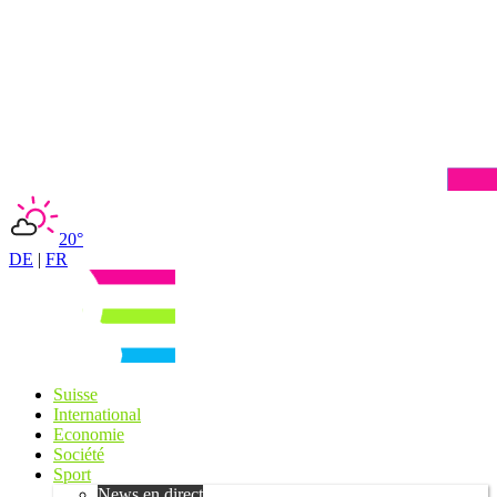
20°
DE
|
FR
Suisse
International
Economie
Société
Sport
News en direct