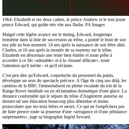
1964: Elizabeth et ses deux cadets, le prince Andrew et le tout jeune
prince Edward, qui goûte très vite aux flashs.
PA Images
Malgré cette légère avance sur le timing, Edward, longtemps
troisième dans la liste de succession au trône, a pointé le bout de son
nez pile au bon moment: 14 ans après la naissance de son frère aîné,
Charles, et 10 ans après la montée de sa
mummy
sur le trône.
Elizabeth est désormais une reine bien établie et toute prête à
accorder à ce fils «adorable» et à la «beauté délicate», toute
l'attention qu'il mérite - et qu'il réclame.
C'est peu dire qu'Edward, coqueluche du personnel du palais,
développe un sens du spectacle précoce. A l'âge de cinq ans déjà, les
caméras de la BBC l'immortalisent en pleine escalade du toit de la
Range Rover familiale ou en réclamation dramatique d'une glace. La
distance confortable qui le sépare du trône d'Angleterre autorise au
dernier-né une éducation beaucoup plus détendue et moins
protocolaire que ses trois frères et sœurs. Ce qui ne l'empêchera pas
de faire preuve toute sa jeunesse d'une «arrogance et d'une pétulance
surprenantes», juge sa biographie Ingrid Seward.