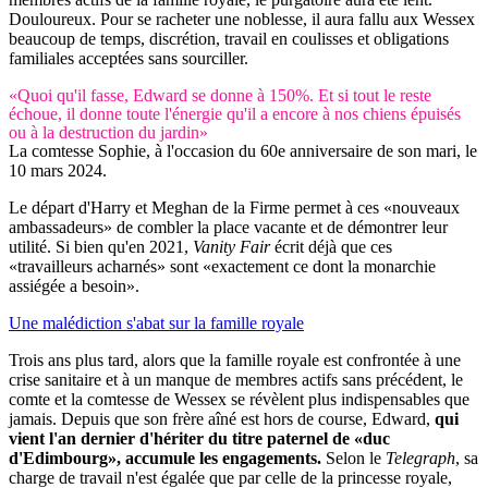
Douloureux. Pour se racheter une noblesse, il aura fallu aux Wessex
beaucoup de temps, discrétion, travail en coulisses et obligations
familiales acceptées sans sourciller.
«Quoi qu'il fasse, Edward se donne à 150%. Et si tout le reste
échoue, il donne toute l'énergie qu'il a encore à nos chiens épuisés
ou à la destruction du jardin»
La comtesse Sophie, à l'occasion du 60e anniversaire de son mari, le
10 mars 2024.
Le départ d'Harry et Meghan de la Firme permet à ces «nouveaux
ambassadeurs» de combler la place vacante et de démontrer leur
utilité. Si bien qu'en 2021,
Vanity Fair
écrit déjà que ces
«travailleurs acharnés» sont «exactement ce dont la monarchie
assiégée a besoin».
Une malédiction s'abat sur la famille royale
Trois ans plus tard, alors que la famille royale est confrontée à une
crise sanitaire et à un manque de membres actifs sans précédent, le
comte et la comtesse de Wessex se révèlent plus indispensables que
jamais. Depuis que son frère aîné est hors de course, Edward,
qui
vient l'an dernier d'hériter du titre paternel de «duc
d'Edimbourg», accumule les engagements.
Selon le
Telegraph
, sa
charge de travail n'est égalée que par celle de la princesse royale,