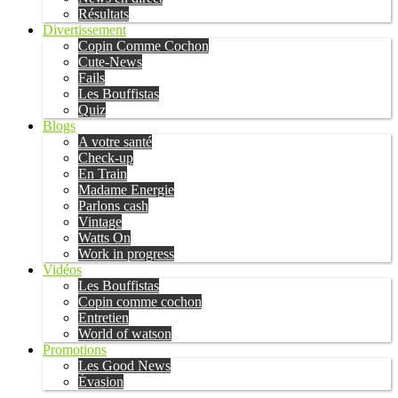
Résultats
Divertissement
Copin Comme Cochon
Cute-News
Fails
Les Bouffistas
Quiz
Blogs
A votre santé
Check-up
En Train
Madame Energie
Parlons cash
Vintage
Watts On
Work in progress
Vidéos
Les Bouffistas
Copin comme cochon
Entretien
World of watson
Promotions
Les Good News
Évasion