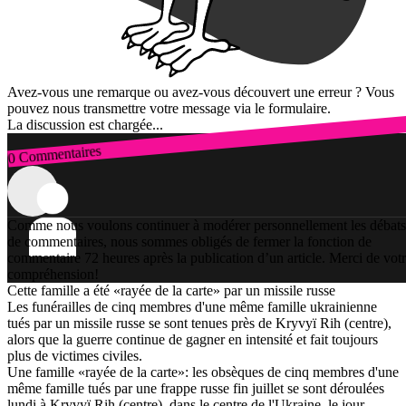
Avez-vous une remarque ou avez-vous découvert une erreur ? Vous
pouvez nous transmettre votre message via le formulaire.
La discussion est chargée...
0 Commentaires
Connexion
Comme nous voulons continuer à modérer personnellement les débats
de commentaires, nous sommes obligés de fermer la fonction de
commentaire 72 heures après la publication d’un article. Merci de vot
compréhension!
Cette famille a été «rayée de la carte» par un missile russe
Les funérailles de cinq membres d'une même famille ukrainienne
tués par un missile russe se sont tenues près de Kryvyï Rih (centre),
alors que la guerre continue de gagner en intensité et fait toujours
plus de victimes civiles.
Une famille «rayée de la carte»: les obsèques de cinq membres d'une
même famille tués par une frappe russe fin juillet se sont déroulées
lundi à Kryvyï Rih (centre), dans le centre de l'Ukraine, le jour