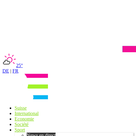
25°
DE
|
FR
Suisse
International
Economie
Société
Sport
News en direct