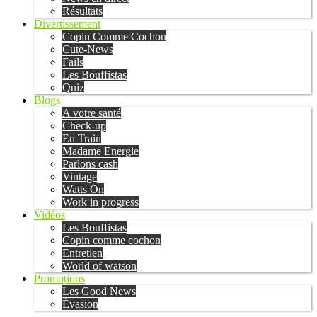
Résultats
Divertissement
Copin Comme Cochon
Cute-News
Fails
Les Bouffistas
Quiz
Blogs
A votre santé
Check-up
En Train
Madame Energie
Parlons cash
Vintage
Watts On
Work in progress
Vidéos
Les Bouffistas
Copin comme cochon
Entretien
World of watson
Promotions
Les Good News
Évasion