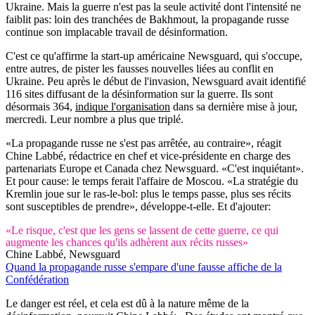
Ukraine. Mais la guerre n'est pas la seule activité dont l'intensité ne
faiblit pas: loin des tranchées de Bakhmout, la propagande russe
continue son implacable travail de désinformation.
C'est ce qu'affirme la start-up américaine Newsguard, qui s'occupe,
entre autres, de pister les fausses nouvelles liées au conflit en
Ukraine. Peu après le début de l'invasion, Newsguard avait identifié
116 sites diffusant de la désinformation sur la guerre. Ils sont
désormais 364,
indique l'organisation
dans sa dernière mise à jour,
mercredi. Leur nombre a plus que triplé.
«La propagande russe ne s'est pas arrêtée, au contraire», réagit
Chine Labbé, rédactrice en chef et vice-présidente en charge des
partenariats Europe et Canada chez Newsguard. «C'est inquiétant».
Et pour cause: le temps ferait l'affaire de Moscou. «La stratégie du
Kremlin joue sur le ras-le-bol: plus le temps passe, plus ses récits
sont susceptibles de prendre», développe-t-elle. Et d'ajouter:
«Le risque, c'est que les gens se lassent de cette guerre, ce qui
augmente les chances qu'ils adhèrent aux récits russes»
Chine Labbé, Newsguard
Quand la propagande russe s'empare d'une fausse affiche de la
Confédération
Le danger est réel, et cela est dû à la nature même de la