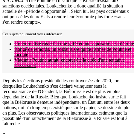
Ria Novosti
a cité Poutine en disant que la Russie résistait aux
sanctions occidentales. Loukachenko a donc qualifié la situation
actuelle de «période d'opportunité». Selon lui, les pays occidentaux
ont poussé les deux Etats à rendre leur économie plus forte «sans
s'en rendre compte».
Ces sujets pourraient vous intéresser:
Un journaliste russe fait une gaffe et une super-arme est détruite
Rongé de remords, un soldat russe quitte l'armée de Poutine et
raconte
Vladimir Poutine aurait (encore) été la cible d'une tentative
d'assassinat
Depuis les élections présidentielles controversées de 2020, lors
desquelles Loukachenko s'est déclaré vainqueur sans la
reconnaissance de l'Occident, la Biélorussie est de plus en plus
dépendante de la Russie. Bien que Loukachenko insiste sur le fait
que la Biélorussie demeure indépendante, un État uni entre les deux
nations, qui n'a longtemps existé que sur le papier, se dessine de plus
en plus. Les observateurs politiques internationaux estiment que la
possibilité d'un rattachement de la Biélorussie à la Russie est tout à
fait réelle.