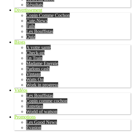
Résultats
Divertissement
Copin Comme Cochon
Cute-News
Fails
Les Bouffistas
Quiz
Blogs
A votre santé
Check-up
En Train
Madame Energie
Parlons cash
Vintage
Watts On
Work in progress
Vidéos
Les Bouffistas
Copin comme cochon
Entretien
World of watson
Promotions
Les Good News
Évasion