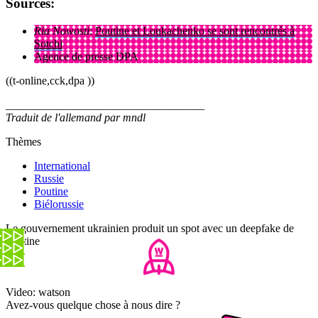
Sources:
Ria Nowosti
:
Poutine et Loukachenko se sont rencontrés à
Sotchi
Agence de presse DPA
((t-online,cck,dpa ))
___________________________________
Traduit de l'allemand par mndl
Thèmes
International
Russie
Poutine
Biélorussie
Le gouvernement ukrainien produit un spot avec un deepfake de
Poutine
Video: watson
Avez-vous quelque chose à nous dire ?