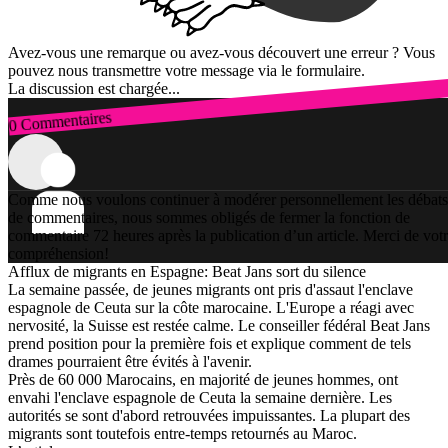
Avez-vous une remarque ou avez-vous découvert une erreur ? Vous
pouvez nous transmettre votre message via le formulaire.
La discussion est chargée...
0 Commentaires
Connexion
Comme nous voulons continuer à modérer personnellement les débats
de commentaires, nous sommes obligés de fermer la fonction de
commentaire 72 heures après la publication d’un article. Merci de vot
compréhension!
Afflux de migrants en Espagne: Beat Jans sort du silence
La semaine passée, de jeunes migrants ont pris d'assaut l'enclave
espagnole de Ceuta sur la côte marocaine. L'Europe a réagi avec
nervosité, la Suisse est restée calme. Le conseiller fédéral Beat Jans
prend position pour la première fois et explique comment de tels
drames pourraient être évités à l'avenir.
Près de 60 000 Marocains, en majorité de jeunes hommes, ont
envahi l'enclave espagnole de Ceuta la semaine dernière. Les
autorités se sont d'abord retrouvées impuissantes. La plupart des
migrants sont toutefois entre-temps retournés au Maroc.