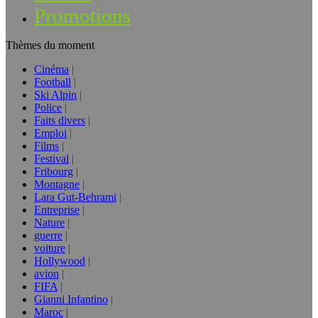
Promotions
Thèmes du moment
Cinéma
Football
Ski Alpin
Police
Faits divers
Emploi
Films
Festival
Fribourg
Montagne
Lara Gut-Behrami
Entreprise
Nature
guerre
voiture
Hollywood
avion
FIFA
Gianni Infantino
Maroc