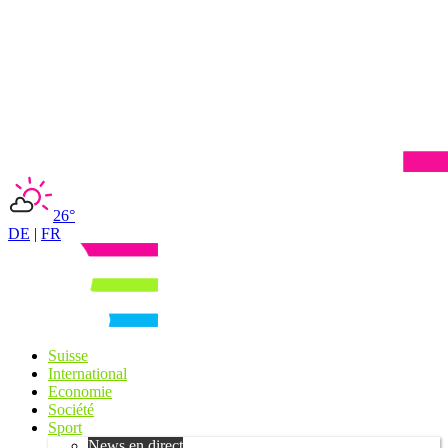
26°
DE
|
FR
Suisse
International
Economie
Société
Sport
News en direct