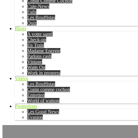
Copin Comme Cochon
Cute-News
Fails
Les Bouffistas
Quiz
Blogs
A votre santé
Check-up
En Train
Madame Energie
Parlons cash
Vintage
Watts On
Work in progress
Vidéos
Les Bouffistas
Copin comme cochon
Entretien
World of watson
Promotions
Les Good News
Évasion