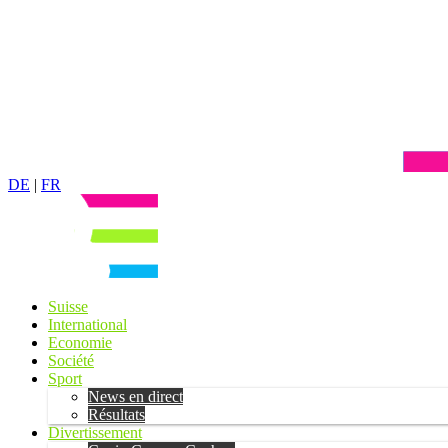
DE
|
FR
Suisse
International
Economie
Société
Sport
News en direct
Résultats
Divertissement