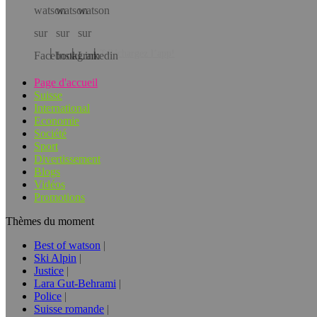
Téléchargez l’app!
Page d'accueil
Suisse
International
Economie
Société
Sport
Divertissement
Blogs
Vidéos
Promotions
Thèmes du moment
Best of watson
Ski Alpin
Justice
Lara Gut-Behrami
Police
Suisse romande