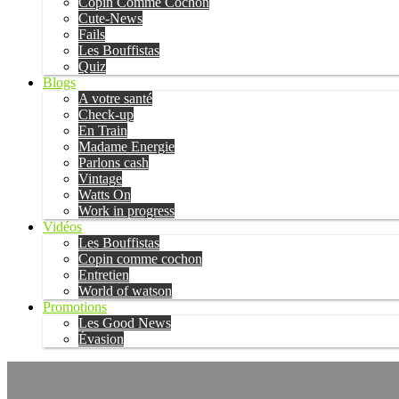
Copin Comme Cochon
Cute-News
Fails
Les Bouffistas
Quiz
Blogs
A votre santé
Check-up
En Train
Madame Energie
Parlons cash
Vintage
Watts On
Work in progress
Vidéos
Les Bouffistas
Copin comme cochon
Entretien
World of watson
Promotions
Les Good News
Évasion