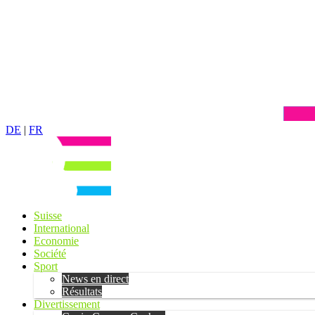
DE
|
FR
Suisse
International
Economie
Société
Sport
News en direct
Résultats
Divertissement