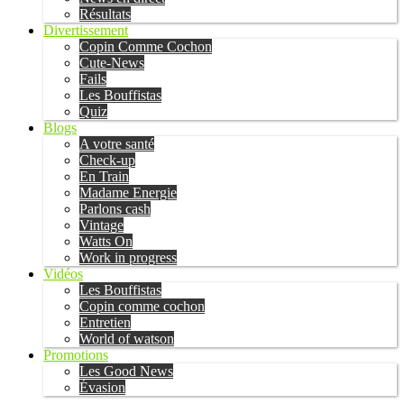
Résultats
Divertissement
Copin Comme Cochon
Cute-News
Fails
Les Bouffistas
Quiz
Blogs
A votre santé
Check-up
En Train
Madame Energie
Parlons cash
Vintage
Watts On
Work in progress
Vidéos
Les Bouffistas
Copin comme cochon
Entretien
World of watson
Promotions
Les Good News
Évasion