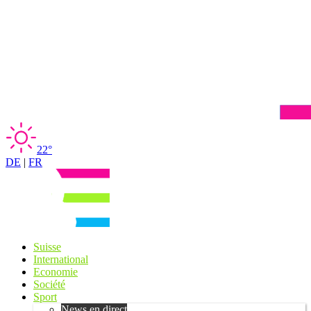
22°
DE
|
FR
Suisse
International
Economie
Société
Sport
News en direct