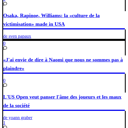
Osaka, Rapinoe, Williams: la «culture de la
victimisation» made in USA
de sven papaux
0
«J'ai envie de dire à Naomi que nous ne sommes pas à
plaindre»
0
L'US Open veut panser l'âme des joueurs et les maux
de la société
de yoann graber
1