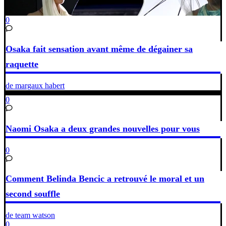
0
Osaka fait sensation avant même de dégainer sa
raquette
de margaux habert
0
Naomi Osaka a deux grandes nouvelles pour vous
0
Comment Belinda Bencic a retrouvé le moral et un
second souffle
de team watson
0