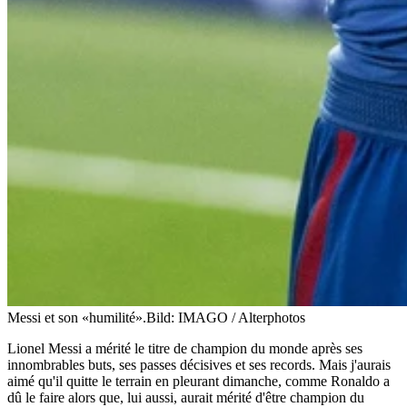
Messi et son «humilité».
Bild: IMAGO / Alterphotos
Lionel Messi a mérité le titre de champion du monde après ses
innombrables buts, ses passes décisives et ses records. Mais j'aurais
aimé qu'il quitte le terrain en pleurant dimanche, comme Ronaldo a
dû le faire alors que, lui aussi, aurait mérité d'être champion du