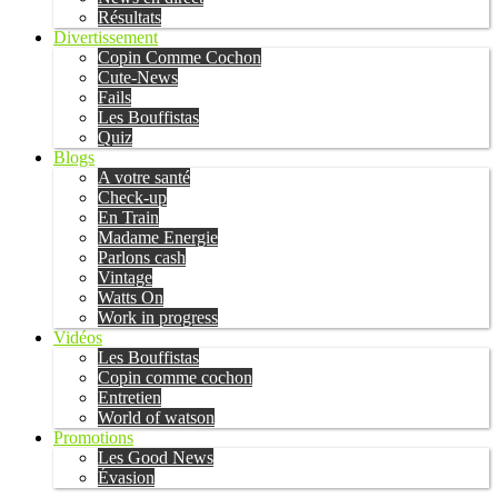
Résultats
Divertissement
Copin Comme Cochon
Cute-News
Fails
Les Bouffistas
Quiz
Blogs
A votre santé
Check-up
En Train
Madame Energie
Parlons cash
Vintage
Watts On
Work in progress
Vidéos
Les Bouffistas
Copin comme cochon
Entretien
World of watson
Promotions
Les Good News
Évasion