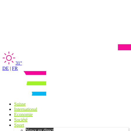
31°
DE
|
FR
Suisse
International
Economie
Société
Sport
News en direct