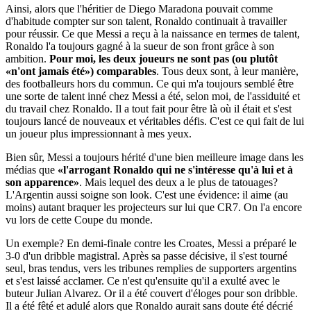
Ainsi, alors que l'héritier de Diego Maradona pouvait comme
d'habitude compter sur son talent, Ronaldo continuait à travailler
pour réussir. Ce que Messi a reçu à la naissance en termes de talent,
Ronaldo l'a toujours gagné à la sueur de son front grâce à son
ambition.
Pour moi, les deux joueurs ne sont pas (ou plutôt
«n'ont jamais été») comparables
. Tous deux sont, à leur manière,
des footballeurs hors du commun. Ce qui m'a toujours semblé être
une sorte de talent inné chez Messi a été, selon moi, de l'assiduité et
du travail chez Ronaldo. Il a tout fait pour être là où il était et s'est
toujours lancé de nouveaux et véritables défis. C'est ce qui fait de lui
un joueur plus impressionnant à mes yeux.
Bien sûr, Messi a toujours hérité d'une bien meilleure image dans les
médias que
«l'arrogant Ronaldo qui ne s'intéresse qu'à lui et à
son apparence»
. Mais lequel des deux a le plus de tatouages?
L'Argentin aussi soigne son look. C'est une évidence: il aime (au
moins) autant braquer les projecteurs sur lui que CR7. On l'a encore
vu lors de cette Coupe du monde.
Un exemple? En demi-finale contre les Croates, Messi a préparé le
3-0 d'un dribble magistral. Après sa passe décisive, il s'est tourné
seul, bras tendus, vers les tribunes remplies de supporters argentins
et s'est laissé acclamer. Ce n'est qu'ensuite qu'il a exulté avec le
buteur Julian Alvarez. Or il a été couvert d'éloges pour son dribble.
Il a été fêté et adulé alors que Ronaldo aurait sans doute été décrié