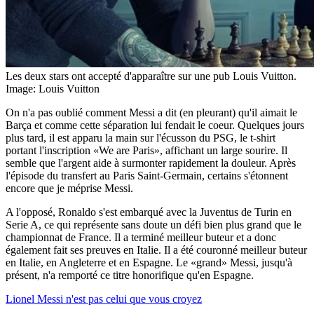
Les deux stars ont accepté d'apparaître sur une pub Louis Vuitton.
Image: Louis Vuitton
On n'a pas oublié comment Messi a dit (en pleurant) qu'il aimait le
Barça et comme cette séparation lui fendait le coeur. Quelques jours
plus tard, il est apparu la main sur l'écusson du PSG, le t-shirt
portant l'inscription «We are Paris», affichant un large sourire. Il
semble que l'argent aide à surmonter rapidement la douleur. Après
l'épisode du transfert au Paris Saint-Germain, certains s'étonnent
encore que je méprise Messi.
A l'opposé, Ronaldo s'est embarqué avec la Juventus de Turin en
Serie A, ce qui représente sans doute un défi bien plus grand que le
championnat de France. Il a terminé meilleur buteur et a donc
également fait ses preuves en Italie. Il a été couronné meilleur buteur
en Italie, en Angleterre et en Espagne. Le «grand» Messi, jusqu'à
présent, n'a remporté ce titre honorifique qu'en Espagne.
Lionel Messi n'est pas celui que vous croyez