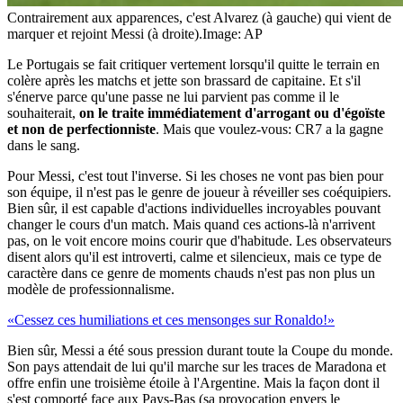
Contrairement aux apparences, c'est Alvarez (à gauche) qui vient de
marquer et rejoint Messi (à droite).
Image: AP
Le Portugais se fait critiquer vertement lorsqu'il quitte le terrain en
colère après les matchs et jette son brassard de capitaine. Et s'il
s'énerve parce qu'une passe ne lui parvient pas comme il le
souhaiterait,
on le traite immédiatement d'arrogant ou d'égoïste
et non de perfectionniste
. Mais que voulez-vous: CR7 a la gagne
dans le sang.
Pour Messi, c'est tout l'inverse. Si les choses ne vont pas bien pour
son équipe, il n'est pas le genre de joueur à réveiller ses coéquipiers.
Bien sûr, il est capable d'actions individuelles incroyables pouvant
changer le cours d'un match. Mais quand ces actions-là n'arrivent
pas, on le voit encore moins courir que d'habitude. Les observateurs
disent alors qu'il est introverti, calme et silencieux, mais ce type de
caractère dans ce genre de moments chauds n'est pas non plus un
modèle de professionnalisme.
«Cessez ces humiliations et ces mensonges sur Ronaldo!»
Bien sûr, Messi a été sous pression durant toute la Coupe du monde.
Son pays attendait de lui qu'il marche sur les traces de Maradona et
offre enfin une troisième étoile à l'Argentine. Mais la façon dont il
s'est comporté face aux Pays-Bas (sa provocation envers le