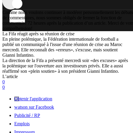
Comme nous voulons continuer à modérer personnellement les débats
de commentaires, nous sommes obligés de fermer la fonction de
commentaire 72 heures après la publication d’un article. Merci de vot
compréhension!
La Fifa réagit après sa réunion de crise
En pleine polémique, la Fédération internationale de football a
publié un communiqué à l'issue d'une réunion de crise au Maroc
mercredi. Elle reconnaît des «erreurs», s'excuse, mais soutient
Gianni Infantino.
La direction de la Fifa a présenté mercredi soir «des excuses» après
la polémique sur l'ouverture aux investisseurs privés. Elle a aussi
réaffirmé son «plein soutien» à son président Gianni Infantino.
L’article
0
0
Obtenir l'application
watson sur Facebook
Publicité / RP
Emplois
Impressum