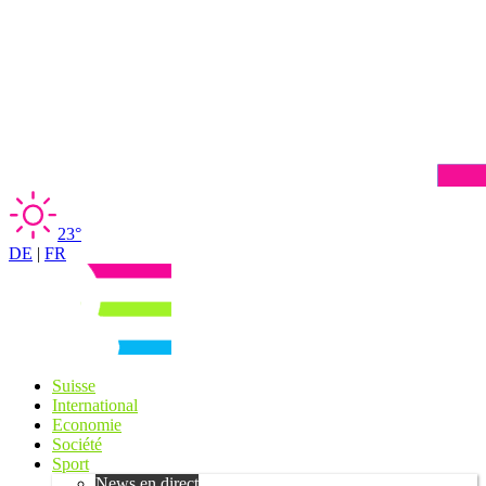
23°
DE
|
FR
Suisse
International
Economie
Société
Sport
News en direct