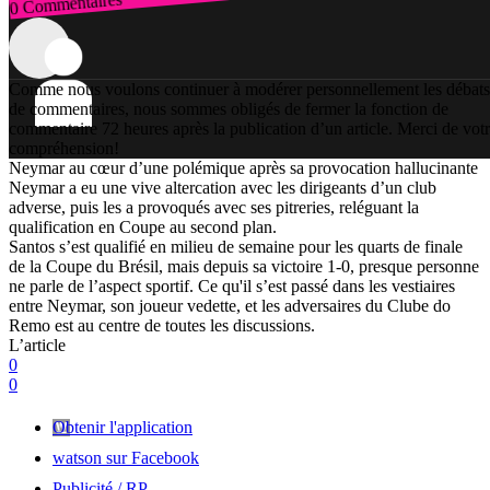
0 Commentaires
Connexion
Comme nous voulons continuer à modérer personnellement les débats
de commentaires, nous sommes obligés de fermer la fonction de
commentaire 72 heures après la publication d’un article. Merci de vot
compréhension!
Neymar au cœur d’une polémique après sa provocation hallucinante
Neymar a eu une vive altercation avec les dirigeants d’un club
adverse, puis les a provoqués avec ses pitreries, reléguant la
qualification en Coupe au second plan.
Santos s’est qualifié en milieu de semaine pour les quarts de finale
de la Coupe du Brésil, mais depuis sa victoire 1-0, presque personne
ne parle de l’aspect sportif. Ce qu'il s’est passé dans les vestiaires
entre Neymar, son joueur vedette, et les adversaires du Clube do
Remo est au centre de toutes les discussions.
L’article
0
0
Obtenir l'application
watson sur Facebook
Publicité / RP