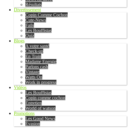
Résultats
Divertissement
Copin Comme Cochon
Cute-News
Fails
Les Bouffistas
Quiz
Blogs
A votre santé
Check-up
En Train
Madame Energie
Parlons cash
Vintage
Watts On
Work in progress
Vidéos
Les Bouffistas
Copin comme cochon
Entretien
World of watson
Promotions
Les Good News
Évasion