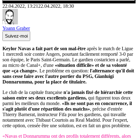
22.04.2022, 13:21
22.04.2022, 18:30
Yoann Graber
Suivez-moi
Keylor Navas a fait part de son mal-être
après le match de Ligue
1 mercredi soir contre Angers, pourtant facilement remporté 3-0 par
son équipe, le Paris Saint-Germain. Le gardien costaricien a parlé,
au micro de Canal+, d'une
«situation difficile» et de sa volonté
que «ça change»
. Le problème en question:
l'alternance qu'il doit
sans cesse faire avec l'autre portier du PSG, Gianluigi
Donnarumma, pour la place de titulaire.
Le club de la capitale française
n'a jamais fixé de hiérarchie cette
saison entre ses deux excellents gardiens,
qui figurent tous deux
parmi les meilleurs du monde.
«Ils ne sont pas en concurrence, il
s'agit plutôt d'une répartition des matchs»
, précise d'entrée
Thierry Barnerat, instructeur Fifa pour les gardiens, qui travaille
notamment avec Thibaut Courtois au Real Madrid. Pour l'expert,
cette option, censée être une solution, est en fait un gros problème.
«Navas et Donnarumma ont des profils totalement différents, alors