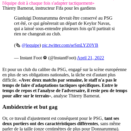
l'équipe doit à chaque fois s'adapter tactiquement»
Thierry Barnerat, instructeur Fifa pour les gardiens
Gianluigi Donnarumma devrait être conservé au PSG
cet été, ce qui génèrerait un départ de Keylor Navas,
qui a laissé sous-entendre plusieurs fois qu'il partirait si
rien ne changeait au club.
(🗞️
@lequipe
)
pic.twitter.com/seSmLYZ0YB
— Instant Foot ⚽️ (@lnstantFoot)
April 21, 2022
Et pour un club du calibre du PSG, engagé sur la scène européenne
en plus de ses obligations nationales, la tâche est d'autant plus
difficile.
«Avec deux matchs par semaine, le staff n'a pas le
temps de faire d'adaptations tactiques spécifiques. Entre le
temps de repos et l'analyse de l'adversaire, il reste peu de temps
pour aller sur le terrain
», analyse Thierry Barnerat.
Ambidextrie
et but
gag
Or, ce travail d'ajustement est conséquent pour le PSG,
tant ses
deux portiers ont des caractéristiques différentes
, sans même
parler de la taille (onze centimètres de plus pour Donnarumma).