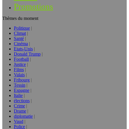
Promotions
Thèmes du moment
Politique
Climat
Santé
Cinéma
Etats-Unis
Donald Trump
Football
Justice
Films
Valais
Fribourg
Tessin
Espagne
Italie
élections
Crime
Drame
diplomatie
Vaud
Police