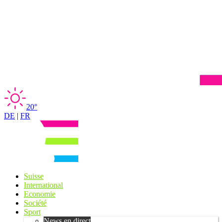
20°
DE
|
FR
Suisse
International
Economie
Société
Sport
News en direct