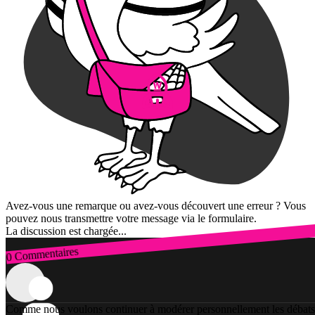
Avez-vous une remarque ou avez-vous découvert une erreur ? Vous
pouvez nous transmettre votre message via le formulaire.
La discussion est chargée...
0 Commentaires
Connexion
Comme nous voulons continuer à modérer personnellement les débats