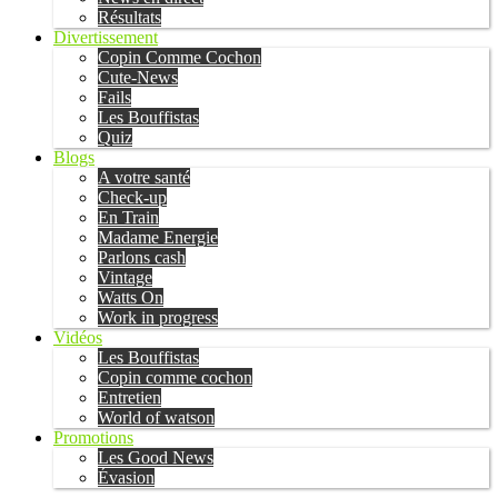
Résultats
Divertissement
Copin Comme Cochon
Cute-News
Fails
Les Bouffistas
Quiz
Blogs
A votre santé
Check-up
En Train
Madame Energie
Parlons cash
Vintage
Watts On
Work in progress
Vidéos
Les Bouffistas
Copin comme cochon
Entretien
World of watson
Promotions
Les Good News
Évasion