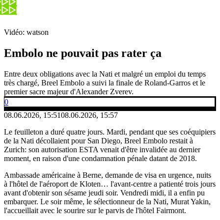
Vidéo: watson
Embolo ne pouvait pas rater ça
Entre deux obligations avec la Nati et malgré un emploi du temps
très chargé, Breel Embolo a suivi la finale de Roland-Garros et le
premier sacre majeur d'Alexander Zverev.
0
08.06.2026, 15:51
08.06.2026, 15:57
Le feuilleton a duré quatre jours. Mardi, pendant que ses coéquipiers
de la Nati décollaient pour San Diego, Breel Embolo restait à
Zurich: son autorisation ESTA venait d'être invalidée au dernier
moment, en raison d'une condamnation pénale datant de 2018.
Ambassade américaine à Berne, demande de visa en urgence, nuits
à l'hôtel de l'aéroport de Kloten… l'avant-centre a patienté trois jours
avant d'obtenir son sésame jeudi soir. Vendredi midi, il a enfin pu
embarquer. Le soir même, le sélectionneur de la Nati, Murat Yakin,
l'accueillait avec le sourire sur le parvis de l'hôtel Fairmont.