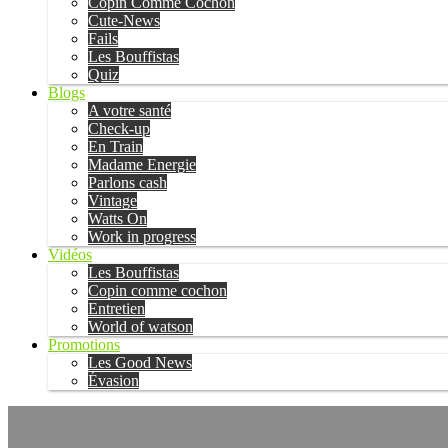
Copin Comme Cochon
Cute-News
Fails
Les Bouffistas
Quiz
Blogs
A votre santé
Check-up
En Train
Madame Energie
Parlons cash
Vintage
Watts On
Work in progress
Vidéos
Les Bouffistas
Copin comme cochon
Entretien
World of watson
Promotions
Les Good News
Évasion