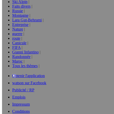
Ski Alpin
Faits divers
Russie
Montagne
Lara Gut-Behrami
Entreprise
Nature
guerre
route
Canicule
FIFA
Gianni Infantino
Randonnée
Maroc
Tous les thèmes
Obtenir l'application
watson sur Facebook
Publicité / RP
Emplois
Impressum
Conditions