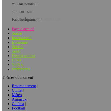
Téléchargez l’app!
Page d'accueil
Suisse
International
Economie
Société
Sport
Divertissement
Blogs
Vidéos
Promotions
Thèmes du moment
Environnement
Climat
Météo
Animaux
Cinéma
Football