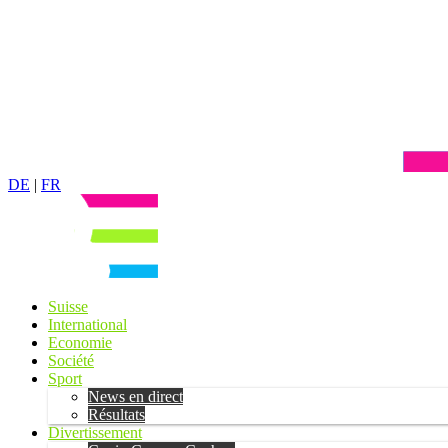
DE
|
FR
Suisse
International
Economie
Société
Sport
News en direct
Résultats
Divertissement