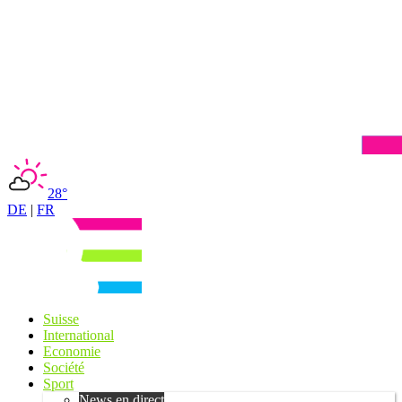
28°
DE
|
FR
Suisse
International
Economie
Société
Sport
News en direct