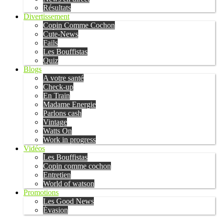
Résultats
Divertissement
Copin Comme Cochon
Cute-News
Fails
Les Bouffistas
Quiz
Blogs
A votre santé
Check-up
En Train
Madame Energie
Parlons cash
Vintage
Watts On
Work in progress
Vidéos
Les Bouffistas
Copin comme cochon
Entretien
World of watson
Promotions
Les Good News
Évasion