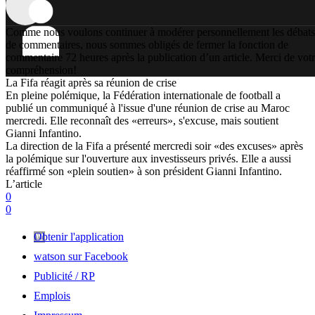
Comme nous voulons continuer à modérer personnellement les débats
de commentaires, nous sommes obligés de fermer la fonction de
commentaire 72 heures après la publication d’un article. Merci de vot
compréhension!
La Fifa réagit après sa réunion de crise
En pleine polémique, la Fédération internationale de football a
publié un communiqué à l'issue d'une réunion de crise au Maroc
mercredi. Elle reconnaît des «erreurs», s'excuse, mais soutient
Gianni Infantino.
La direction de la Fifa a présenté mercredi soir «des excuses» après
la polémique sur l'ouverture aux investisseurs privés. Elle a aussi
réaffirmé son «plein soutien» à son président Gianni Infantino.
L’article
0
0
Obtenir l'application
watson sur Facebook
Publicité / RP
Emplois