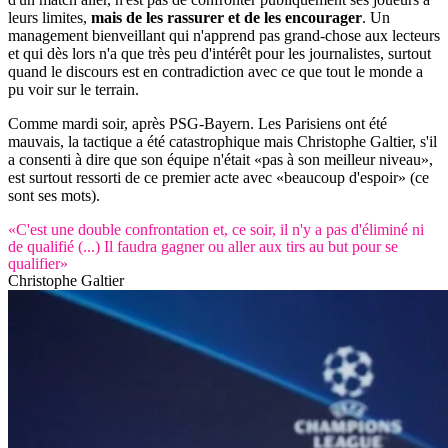
leurs limites,
mais de les rassurer et de les encourager
. Un
management bienveillant qui n'apprend pas grand-chose aux lecteurs
et qui dès lors n'a que très peu d'intérêt pour les journalistes, surtout
quand le discours est en contradiction avec ce que tout le monde a
pu voir sur le terrain.
Comme mardi soir, après PSG-Bayern. Les Parisiens ont été
mauvais, la tactique a été catastrophique mais Christophe Galtier, s'il
a consenti à dire que son équipe n'était «pas à son meilleur niveau»,
est surtout ressorti de ce premier acte avec «beaucoup d'espoir» (ce
sont ses mots).
«C'est une double confrontation et, ce soir, il n'y a pas d'éliminé ni
de qualifié (...) Il faudra gagner ou aller aux tirs au but pour se
qualifier»
Christophe Galtier