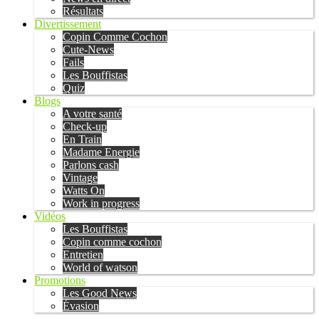
Résultats
Divertissement
Copin Comme Cochon
Cute-News
Fails
Les Bouffistas
Quiz
Blogs
A votre santé
Check-up
En Train
Madame Energie
Parlons cash
Vintage
Watts On
Work in progress
Vidéos
Les Bouffistas
Copin comme cochon
Entretien
World of watson
Promotions
Les Good News
Évasion