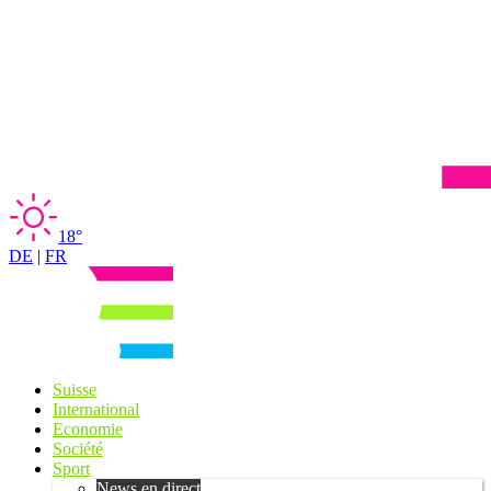
18°
DE
|
FR
Suisse
International
Economie
Société
Sport
News en direct