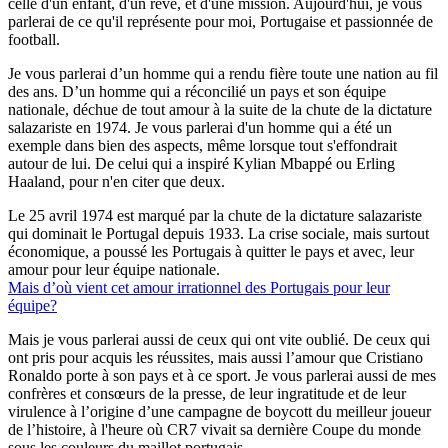
celle d'un enfant, d'un rêve, et d'une mission. Aujourd'hui, je vous
parlerai de ce qu'il représente pour moi, Portugaise et passionnée de
football.
Je vous parlerai d’un homme qui a rendu fière toute une nation au fil
des ans. D’un homme qui a réconcilié un pays et son équipe
nationale, déchue de tout amour à la suite de la chute de la dictature
salazariste en 1974. Je vous parlerai d'un homme qui a été un
exemple dans bien des aspects, même lorsque tout s'effondrait
autour de lui. De celui qui a inspiré Kylian Mbappé ou Erling
Haaland, pour n'en citer que deux.
Le 25 avril 1974 est marqué par la chute de la dictature salazariste
qui dominait le Portugal depuis 1933. La crise sociale, mais surtout
économique, a poussé les Portugais à quitter le pays et avec, leur
amour pour leur équipe nationale.
Mais d’où vient cet amour irrationnel des Portugais pour leur
équipe?
Mais je vous parlerai aussi de ceux qui ont vite oublié. De ceux qui
ont pris pour acquis les réussites, mais aussi l’amour que Cristiano
Ronaldo porte à son pays et à ce sport. Je vous parlerai aussi de mes
confrères et consœurs de la presse, de leur ingratitude et de leur
virulence à l’origine d’une campagne de boycott du meilleur joueur
de l’histoire,
à l'heure
où CR7 vivait sa dernière Coupe du monde
sous les couleurs du maillot portugais.