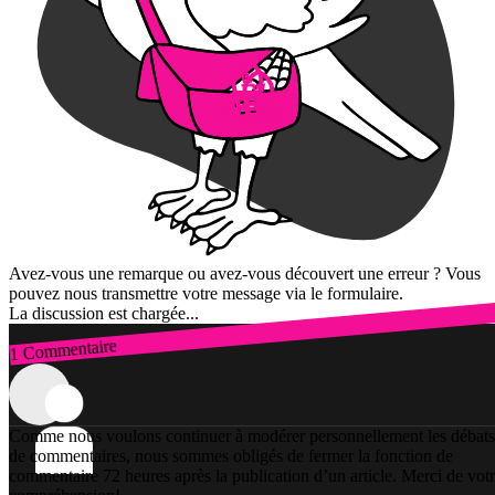
Avez-vous une remarque ou avez-vous découvert une erreur ? Vous
pouvez nous transmettre votre message via le formulaire.
La discussion est chargée...
1 Commentaire
Connexion
Comme nous voulons continuer à modérer personnellement les débats
de commentaires, nous sommes obligés de fermer la fonction de
commentaire 72 heures après la publication d’un article. Merci de vot