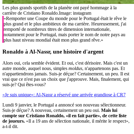
Les plus grands sportifs de la planète ont payé hommage à la
carrière de Cristiano Ronaldo.
Image: instagram
«Remporter une Coupe du monde pour le Portugal était le rêve le
plus grand et le plus ambitieux de ma carrière. Heureusement, j'ai
remporté de nombreux titres de dimension internationale,
notamment pour le Portugal, mais porter le nom de notre pays au
plus haut niveau mondial était mon plus grand rêve.»
Ronaldo à Al-Nassr, une histoire d'argent
Alors oui, cela semble évident. Et oui, c'est dérisoire. Mais c'est un
autre monde, auquel nous, simples
moldus
, n'appartenons pas. Et
n'appartiendrons jamais. Suis-je déçue? Certainement, un peu. Il est
vrai que ce n'est pas un choix que j'approuve. Mais, finalement, qui
suis-je? Qui êtes-vous?
«Je suis unique»: Al-Nassr a réservé une arrivée grandiose à CR7
Lundi 9 janvier, le Portugal a annoncé son nouveau sélectionneur.
Suis-je déçue? A nouveau, certainement un peu oui.
Mais lui
compte sur Cristiano Ronaldo, «il en fait partie», de cette liste
de joueurs.
«Il a 19 ans de sélection nationale, il mérite le respect»,
a-t-il dit.