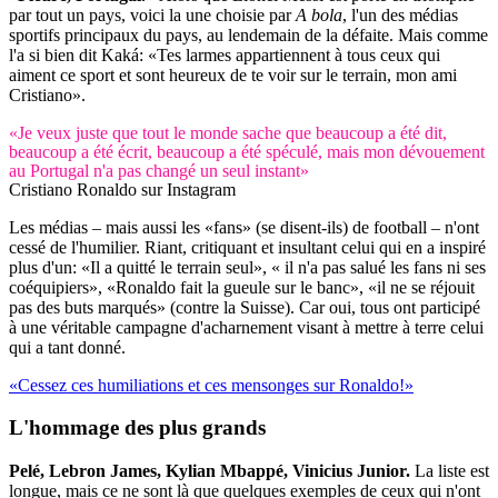
par tout un pays, voici la une choisie par
A bola
, l'un des médias
sportifs principaux du pays, au lendemain de la défaite. Mais comme
l'a si bien dit Kaká: «Tes larmes appartiennent à tous ceux qui
aiment ce sport et sont heureux de te voir sur le terrain, mon ami
Cristiano».
«Je veux juste que tout le monde sache que beaucoup a été dit,
beaucoup a été écrit, beaucoup a été spéculé, mais mon dévouement
au Portugal n'a pas changé un seul instant»
Cristiano Ronaldo sur Instagram
Les médias – mais aussi les «fans» (se disent-ils) de football – n'ont
cessé de l'humilier. Riant, critiquant et insultant celui qui en a inspiré
plus d'un: «Il a quitté le terrain seul», « il n'a pas salué les fans ni ses
coéquipiers», «Ronaldo fait la gueule sur le banc», «il ne se réjouit
pas des buts marqués» (contre la Suisse). Car oui, tous ont participé
à une véritable campagne d'acharnement visant à mettre à terre celui
qui a tant donné.
«Cessez ces humiliations et ces mensonges sur Ronaldo!»
L'hommage des plus grands
Pelé, Lebron James, Kylian Mbappé, Vinicius Junior.
La liste est
longue, mais ce ne sont là que quelques exemples de ceux qui n'ont