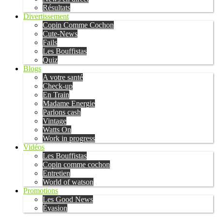
Résultats
Divertissement
Copin Comme Cochon
Cute-News
Fails
Les Bouffistas
Quiz
Blogs
A votre santé
Check-up
En Train
Madame Energie
Parlons cash
Vintage
Watts On
Work in progress
Vidéos
Les Bouffistas
Copin comme cochon
Entretien
World of watson
Promotions
Les Good News
Évasion