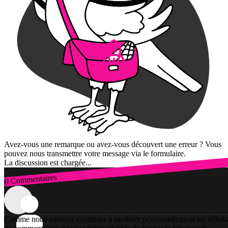
Avez-vous une remarque ou avez-vous découvert une erreur ? Vous
pouvez nous transmettre votre message via le formulaire.
La discussion est chargée...
0 Commentaires
Connexion
Comme nous voulons continuer à modérer personnellement les débats