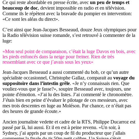
Ce qui reste abordable en presse écrite, avec
un peu de temps et
beaucoup de doc
, devient impossible en radio et en télévision.
Comme ils le répètent avec la bravade du pompier en intervention:
«Ce sont les aléas du direct».
C’est ainsi que Jean-Jacques Besseaud, douze Jeux olympiques pour
la Radio télévision suisse romande, s’est retrouvé à commenter de la
luge:
«Mon seul point de comparaison, c’était la luge Davos en bois, avec
les pieds enfoncés dans la neige pour freiner. Rien de très
ressemblant avec ce que j’avais sous les yeux»
Jean-Jacques Besseaud a aussi commenté du bob, ce qu’un autre
spécialiste occasionnel, Christophe Gallaz, comparait au
voyage du
suppositoire dans l’intestin grêle
. «Je n’y connaissais rien. Que
vouliez-vous que je fasse?», soupire Besseaud avec, toujours, une
pointe d'émotion. «J’ai lu des listes. J’ai commenté le chronomètre.
J’étais bien en peine d’évaluer le pilotage de ces messieurs, avec
mes trois descentes en luge au Moléson. Par chance, ce n’était pas
des heures de grande écoute.»
Ancien journaliste vedette et cadre de la RTS, Philippe Ducarroz est
passé par là, lui aussi. Et il en est à peine revenu. «Un soir, à
Sydney, j’ai appris par un coup de fil du producteur que j’allais
commenter la finale du tir 50m petit calibre. Un Suisse s'était