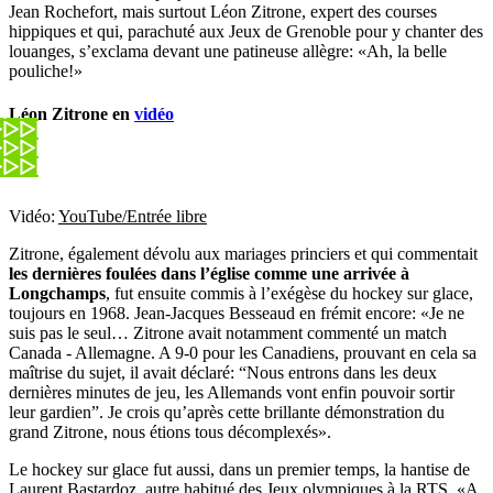
Jean Rochefort, mais surtout Léon Zitrone, expert des courses
hippiques et qui, parachuté aux Jeux de Grenoble pour y chanter des
louanges, s’exclama devant une patineuse allègre: «Ah, la belle
pouliche!»
Léon Zitrone en
vidéo
Vidéo:
YouTube/Entrée libre
Zitrone, également dévolu aux mariages princiers et qui commentait
les dernières foulées dans l’église comme une arrivée à
Longchamps
, fut ensuite commis à l’exégèse du hockey sur glace,
toujours en 1968. Jean-Jacques Besseaud en frémit encore: «Je ne
suis pas le seul… Zitrone avait notamment commenté un match
Canada - Allemagne. A 9-0 pour les Canadiens, prouvant en cela sa
maîtrise du sujet, il avait déclaré: “Nous entrons dans les deux
dernières minutes de jeu, les Allemands vont enfin pouvoir sortir
leur gardien”. Je crois qu’après cette brillante démonstration du
grand Zitrone, nous étions tous décomplexés».
Le hockey sur glace fut aussi, dans un premier temps, la hantise de
Laurent Bastardoz, autre habitué des Jeux olympiques à la RTS. «A