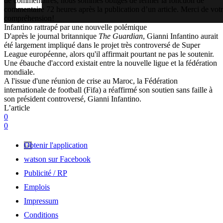
de commentaires, nous sommes obligés de fermer la fonction de
commentaire 72 heures après la publication d’un article. Merci de vot
compréhension!
Infantino rattrapé par une nouvelle polémique
D'après le journal britannique
The Guardian
, Gianni Infantino aurait
été largement impliqué dans le projet très controversé de Super
League européenne, alors qu'il affirmait pourtant ne pas le soutenir.
Une ébauche d'accord existait entre la nouvelle ligue et la fédération
mondiale.
A l'issue d'une réunion de crise au Maroc, la Fédération
internationale de football (Fifa) a réaffirmé son soutien sans faille à
son président controversé, Gianni Infantino.
L’article
0
0
Obtenir l'application
watson sur Facebook
Publicité / RP
Emplois
Impressum
Conditions