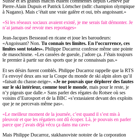
Suisse et les grands matchs étaient commentés depuis Genève par
Pierre-Alain Dupuis et Patrick Lörtscher (ndlr: champion olympique
à Nagano). Mais c’était une vraie galère et oui, très angoissant.»
«Si les réseaux sociaux avaient existé, je me serais fait démonter. Je
n’ai jamais osé revoir mes reportages»
Jean-Jacques Besseaud en ricane et joue les baroudeurs:
«Angoissant? Non.
Tu connais tes limites. En l’occurrence, ces
limites sont totales».
Philippe Ducarroz confesse même une pointe
de masochisme. «Les cassées de gueule, j’adore ça. J’étais toujours
le premier à partir sur des sports que je ne connaissais pas.»
Et ses désirs furent comblés. Philippe Ducarroz rappelle que la RTS
l’a envoyé deux ans sur la Coupe du monde de ski alpin alors qu’il
«faisait du chasse-neige».
«Je ne pouvais que déplorer des fautes
sur le ski intérieur, comme tout le monde
, mais pour le reste, je
n’y pigeais que dalle.» Sans parler des régates du Rotsee où ses
voisins d’Eurosport et de la BBC «s’extasiaient devant des exploits
que je ne percevais même pas».
«Le meilleur moment de la journée, c’est quand il s’est mis à
pleuvoir et que les régatiers ont dû écoper. Là, je pouvais en parler
parce que j’avais déjà vécu ça dans ma cave»
Mais Philippe Ducarroz, stakhanoviste notoire de la corporation