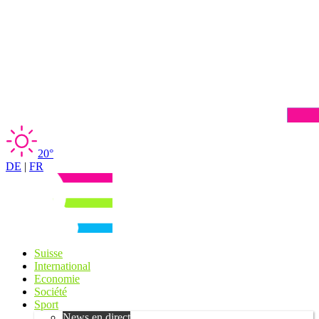
20°
DE
|
FR
Suisse
International
Economie
Société
Sport
News en direct