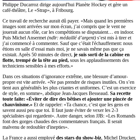
Philippe Ducarroz dirige aujourd'hui Planète Hockey et gère un
café-théâtre, Le «Strap», à Fribourg.
Ce travail de recherche aurait dû payer. «Mais quand les premières
images sont arrivées sur mon écran, j’ai compris que le vent ne
jouerait aucun rôle, car les compétitions se disputaient… en indoor.
Puis Michel Ansermet
(ndlr: médaillé d’argent)
s’est mis à tirer et
j’ai commencé à commenter. Sauf que c’était l'échauffement: nous
étions en salle d’essai mais moi, je ne savais même pas que ça
existait. Après 50 minutes de direct,
je suis sorti de la cabine en
flotte, trempé de la tête au pied,
sous les applaudissements des
techniciens sensibles à mes efforts.»
Dans ces situations d’ignorance extrême, une blessure d’amour-
propre est vite arrivée. «Ne pas prendre de risques inutiles. On s’en
tient aux généralités les plus criantes et uniformes. C’est un exercice
de style, en somme», abdique Jean-Jacques Besseaud.
Sa recette
toute faite: «Éviter de dire des bêtises et ajouter une pincée de
chauvinisme.»
Et de rappeler: «Ta chance, c’est que les gens en
savent aussi peu que toi. Il faut juste éviter de vexer les 2-3
spécialistes qui regardent». Autre danger, selon JJB: «Les Romands
font des gorges chaudes des commentateurs français. Il serait
malvenu de redoubler d'inepties».
La France a aussi employé
des stars du show-biz
, Michel Drucker,