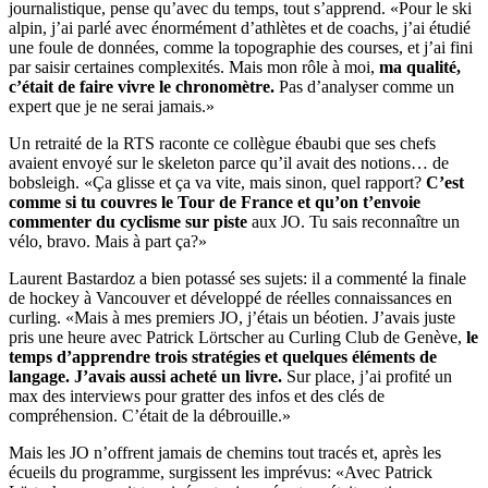
journalistique, pense qu’avec du temps, tout s’apprend. «Pour le ski
alpin, j’ai parlé avec énormément d’athlètes et de coachs, j’ai étudié
une foule de données, comme la topographie des courses, et j’ai fini
par saisir certaines complexités. Mais mon rôle à moi,
ma qualité,
c’était de faire vivre le chronomètre.
Pas d’analyser comme un
expert que je ne serai jamais.»
Un retraité de la RTS raconte ce collègue ébaubi que ses chefs
avaient envoyé sur le skeleton parce qu’il avait des notions… de
bobsleigh. «Ça glisse et ça va vite, mais sinon, quel rapport?
C’est
comme si tu couvres le Tour de France et qu’on t’envoie
commenter du cyclisme sur piste
aux JO. Tu sais reconnaître un
vélo, bravo. Mais à part ça?»
Laurent Bastardoz a bien potassé ses sujets: il a commenté la finale
de hockey à Vancouver et développé de réelles connaissances en
curling. «Mais à mes premiers JO, j’étais un béotien. J’avais juste
pris une heure avec Patrick Lörtscher au Curling Club de Genève,
le
temps d’apprendre trois stratégies et quelques éléments de
langage. J’avais aussi acheté un livre.
Sur place, j’ai profité un
max des interviews pour gratter des infos et des clés de
compréhension. C’était de la débrouille.»
Mais les JO n’offrent jamais de chemins tout tracés et, après les
écueils du programme, surgissent les imprévus: «Avec Patrick