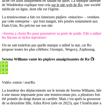
lâché ces kilos uniquement en faisant du sport. La septuple lauréate
de Wimbledon explique tout cela
sur le site web de Ro
, une société
médicale en ligne, dont elle est l'égérie.
La tenniswoman a fait ces fameuses piqûres «miracles» – vendues
par cette entreprise – qui font maigrir, très prisées notamment aux
Etats-Unis. Ro précise sur son site:
«Serena a choisi Ro pour poursuivre sa perte de poids. Elle a utilisé
les flacons et stylos injecteurs»
On ne sait toutefois pas quelle marque a utilisé la star, car Ro
propose toutes les plus célèbres: Ozempic, Wegovy, Zepboung.
Serena Williams vante les piqûres amaigrissantes de Ro 📺
Vidéo: extern / rest/Ro
La lourdeur des déplacements sur le terrain de Serena Williams, liée
à une masse imposante pour une tenniswoman pro, a plusieurs fois
été pointée du doigt durant sa carrière. Mais c'est après la grossesse
de sa deuxième fille, Adira River (née en 2023), que l'Américaine a