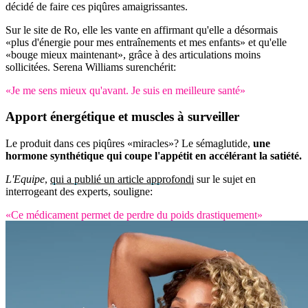
décidé de faire ces piqûres amaigrissantes.
Sur le site de Ro, elle les vante en affirmant qu'elle a désormais
«plus d'énergie pour mes entraînements et mes enfants» et qu'elle
«bouge mieux maintenant», grâce à des articulations moins
sollicitées. Serena Williams surenchérit:
«Je me sens mieux qu'avant. Je suis en meilleure santé»
Apport
énergétique
et muscles à surveiller
Le produit dans ces piqûres «miracles»? Le sémaglutide,
une
hormone synthétique qui coupe l'appétit en accélérant la satiété.
L'Equipe
,
qui a publié un article approfondi
sur le sujet en
interrogeant des experts, souligne:
«Ce médicament permet de perdre du poids drastiquement»