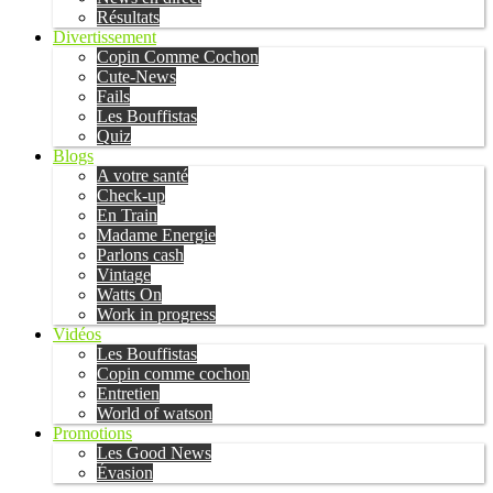
Résultats
Divertissement
Copin Comme Cochon
Cute-News
Fails
Les Bouffistas
Quiz
Blogs
A votre santé
Check-up
En Train
Madame Energie
Parlons cash
Vintage
Watts On
Work in progress
Vidéos
Les Bouffistas
Copin comme cochon
Entretien
World of watson
Promotions
Les Good News
Évasion