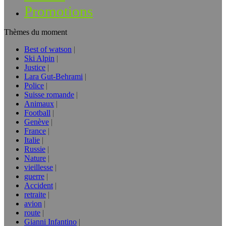
Promotions
Thèmes du moment
Best of watson
Ski Alpin
Justice
Lara Gut-Behrami
Police
Suisse romande
Animaux
Football
Genève
France
Italie
Russie
Nature
vieillesse
guerre
Accident
retraite
avion
route
Gianni Infantino