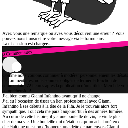
Avez-vous une remarque ou avez-vous découvert une erreur ? Vous
pouvez nous transmettre votre message via le formulaire.
La discussion est chargée...
0 Commentaires
Connexion
Comme nous voulons continuer à modérer personnellement les débats
de commentaires, nous sommes obligés de fermer la fonction de
commentaire 72 heures après la publication d’un article. Merci de vot
compréhension!
J’ai bien connu Gianni Infantino avant qu’il ne change
J’ai eu l’occasion de tisser un lien professionnel avec Gianni
Infantino à ses débuts à la tête de la Fifa. Je le trouvais alors fort
sympathique. Tout cela me paraît aujourd’hui à des années-lumière.
Au cœur de cette histoire, il y a une bouteille de vin, le vin le plus
cher de ma vie. Une bouteille qui n’était pas qu’un achat onéreux:
elle était une question d’honneur, une dette de pari envers Gianni