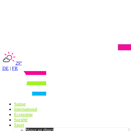
29°
DE
|
FR
Suisse
International
Economie
Société
Sport
News en direct