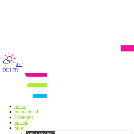
22°
DE
|
FR
Suisse
International
Economie
Société
Sport
News en direct