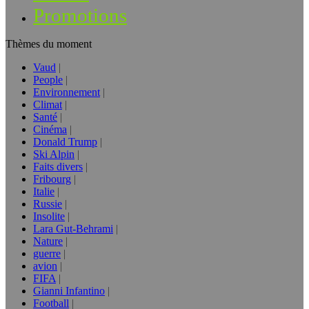
Promotions
Thèmes du moment
Vaud
People
Environnement
Climat
Santé
Cinéma
Donald Trump
Ski Alpin
Faits divers
Fribourg
Italie
Russie
Insolite
Lara Gut-Behrami
Nature
guerre
avion
FIFA
Gianni Infantino
Football