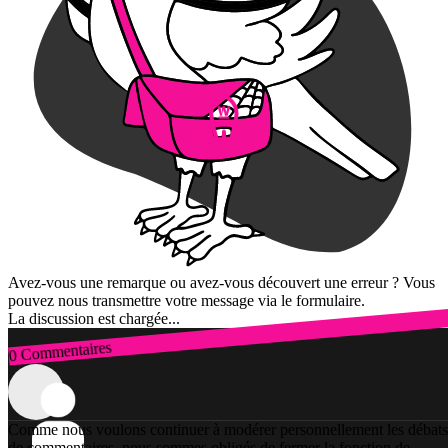
Avez-vous une remarque ou avez-vous découvert une erreur ? Vous
pouvez nous transmettre votre message via le formulaire.
La discussion est chargée...
0 Commentaires
Connexion
Comme nous voulons continuer à modérer personnellement les débats
de commentaires, nous sommes obligés de fermer la fonction de