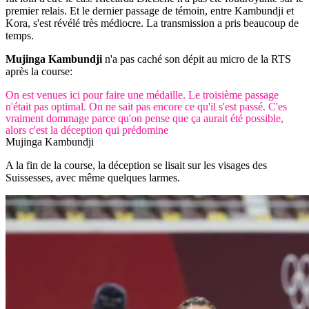
premier relais. Et le dernier passage de témoin, entre Kambundji et
Kora, s'est révélé très médiocre. La transmission a pris beaucoup de
temps.
Mujinga Kambundji
n'a pas caché son dépit au micro de la RTS
après la course:
On est venues ici pour faire une médaille. Le troisième passage
n'était pas optimal. On ne sait pas encore ce qu'il s'est passé. C'es
vraiment dommage parce qu'on pense que ça aurait été possible,
alors c'est la déception qui prédomine
Mujinga Kambundji
A la fin de la course, la déception se lisait sur les visages des
Suissesses, avec même quelques larmes.