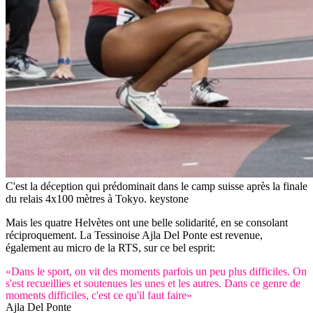
C'est la déception qui prédominait dans le camp suisse après la finale
du relais 4x100 mètres à Tokyo.
keystone
Mais les quatre Helvètes ont une belle solidarité, en se consolant
réciproquement. La Tessinoise Ajla Del Ponte est revenue,
également au micro de la RTS, sur ce bel esprit:
«Dans le sport, on vit des moments parfois un peu plus difficiles. On
s'est recueillies et soutenues les unes et les autres. Dans ce genre de
moments difficiles, c'est ce qu'il faut faire»
Ajla Del Ponte