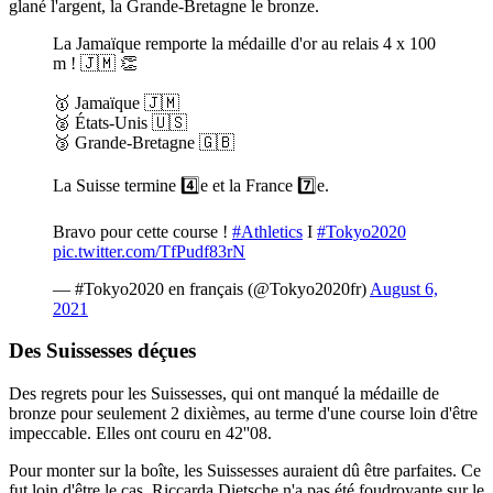
glané l'argent, la Grande-Bretagne le bronze.
La Jamaïque remporte la médaille d'or au relais 4 x 100
m ! 🇯🇲 👏
🥇 Jamaïque 🇯🇲
🥈 États-Unis 🇺🇸
🥉 Grande-Bretagne 🇬🇧
La Suisse termine 4️⃣e et la France 7️⃣e.
Bravo pour cette course !
#Athletics
I
#Tokyo2020
pic.twitter.com/TfPudf83rN
— #Tokyo2020 en français (@Tokyo2020fr)
August 6,
2021
Des Suissesses
déçues
Des regrets pour les Suissesses, qui ont manqué la médaille de
bronze pour seulement 2 dixièmes, au terme d'une course loin d'être
impeccable. Elles ont couru en 42''08.
Pour monter sur la boîte, les Suissesses auraient dû être parfaites. Ce
fut loin d'être le cas. Riccarda Dietsche n'a pas été foudroyante sur le