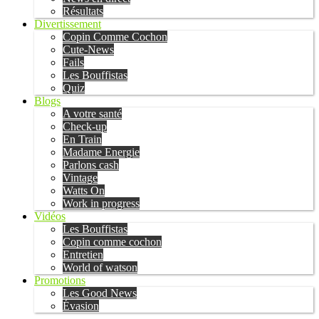
Résultats
Divertissement
Copin Comme Cochon
Cute-News
Fails
Les Bouffistas
Quiz
Blogs
A votre santé
Check-up
En Train
Madame Energie
Parlons cash
Vintage
Watts On
Work in progress
Vidéos
Les Bouffistas
Copin comme cochon
Entretien
World of watson
Promotions
Les Good News
Évasion