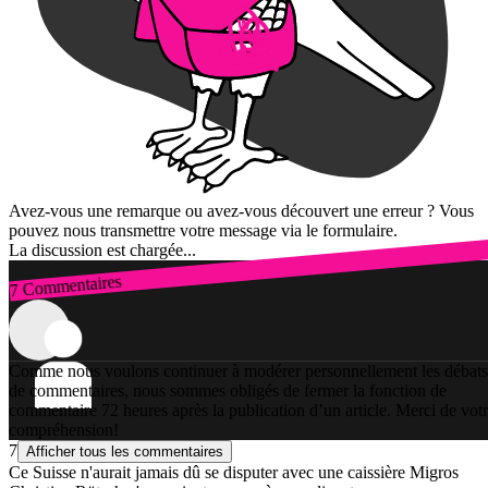
Avez-vous une remarque ou avez-vous découvert une erreur ? Vous
pouvez nous transmettre votre message via le formulaire.
La discussion est chargée...
7 Commentaires
Connexion
Comme nous voulons continuer à modérer personnellement les débats
de commentaires, nous sommes obligés de fermer la fonction de
commentaire 72 heures après la publication d’un article. Merci de vot
compréhension!
7
Afficher tous les commentaires
Ce Suisse n'aurait jamais dû se disputer avec une caissière Migros