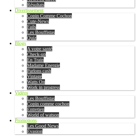
Résultats
Divertissement
Copin Comme Cochon
Cute-News
Fails
Les Bouffistas
Quiz
Blogs
A votre santé
Check-up
En Train
Madame Energie
Parlons cash
Vintage
Watts On
Work in progress
Vidéos
Les Bouffistas
Copin comme cochon
Entretien
World of watson
Promotions
Les Good News
Évasion