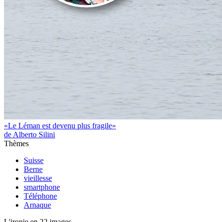
«Le Léman est devenu plus fragile»
de Alberto Silini
Thèmes
Suisse
Berne
vieillesse
smartphone
Téléphone
Arnaque
L'ironie en 22 images