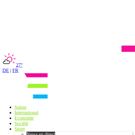
27°
DE
|
FR
Suisse
International
Economie
Société
Sport
News en direct